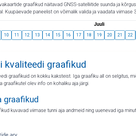
aevakaartide graafikud näitavad GNSS-satelliitide suunda ja kõr
l. Kuupäevade paneelist on võimalik valida ja vaadata viimase 3
Juuli
10
11
12
13
14
15
16
17
18
19
20
21
22
i kvaliteedi graafikud
teedi graafikuid on kokku kaksteist. Iga graafiku all on selgitus, 
ja graafikutel olev info on kohaliku aja järgi.
a graafikud
fikud kuvavad viimase tunni aja andmeid ning uuenevad iga minut