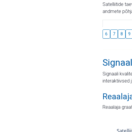
Satelliitide t
andmete põhja
6
7
8
9
Signaal
Signaali kvali
interaktiivsed 
Reaalaj
Reaalaja graa