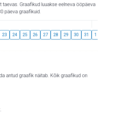
gust taevas. Graafikud luuakse eelneva ööpäeva
0 päeva graafikuid.
August
23
24
25
26
27
28
29
30
31
1
2
3
4
5
mida antud graafik näitab. Kõik graafikud on
.