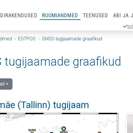
RDIRAKENDUSED
RUUMIANDMED
TEENUSED
ABI JA 
es
ndmed
ESTPOS
GNSS tugijaamade graafikud
tugijaamade graafikud
ad
äe (Tallinn) tugijaam