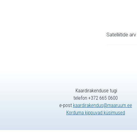
Satelliitide ar
Kaardirakenduse tugi
telefon +372 665 0600
e-post
kaardirakendus@maaruum.ee
Korduma kippuvad küsimused