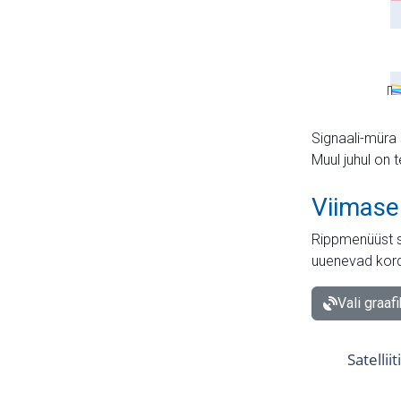
Signaali-müra 
Muul juhul on 
Viimase
Rippmenüüst s
uuenevad kord
Vali graaf
Satellii