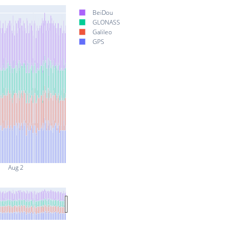
BeiDou
GLONASS
Galileo
GPS
Aug 2