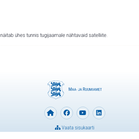
v näitab ühes tunnis tugijaamale nähtavaid satelliite.
Vaata sisukaarti