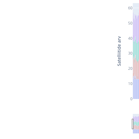
60
50
40
Satelliitide arv
30
20
10
0