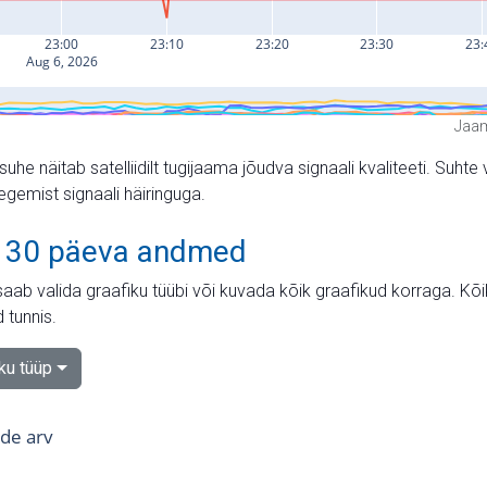
Jaam
suhe näitab satelliidilt tugijaama jõudva signaali kvaliteeti. Su
tegemist signaali häiringuga.
 30 päeva andmed
aab valida graafiku tüübi või kuvada kõik graafikud korraga. Kõ
 tunnis.
iku tüüp
tide arv