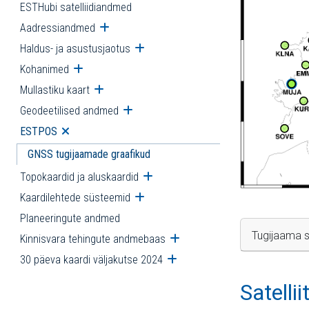
ESTHubi satelliidiandmed
Aadressiandmed
Ava alammenüü
Haldus- ja asustusjaotus
Ava alammenüü
Kohanimed
Ava alammenüü
Mullastiku kaart
Ava alammenüü
Geodeetilised andmed
Ava alammenüü
ESTPOS
Ava alammenüü
GNSS tugijaamade graafikud
Topokaardid ja aluskaardid
Ava alammenüü
Kaardilehtede süsteemid
Ava alammenüü
Planeeringute andmed
Tugijaama s
Kinnisvara tehingute andmebaas
Ava alammenüü
30 päeva kaardi väljakutse 2024
Ava alammenüü
Satelli