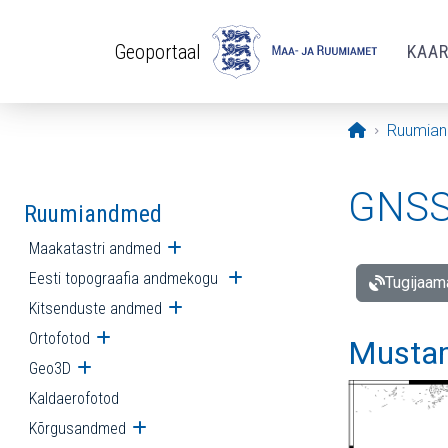
Liigu edasi põhisisu juurde
Geoportaal
KAA
Avaleht
Ruumia
GNSS 
Ruumiandmed
Maakatastri andmed
Ava alammenüü
Eesti topograafia andmekogu
Ava alammenüü
Tugijaam
Kitsenduste andmed
Ava alammenüü
Ortofotod
Ava alammenüü
Mustam
Geo3D
Ava alammenüü
Kaldaerofotod
Kõrgusandmed
Ava alammenüü