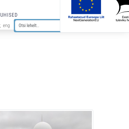
JUHISED
t
eng
Otsi