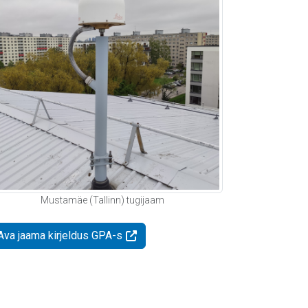
Mustamäe (Tallinn) tugijaam
Ava jaama kirjeldus GPA-s