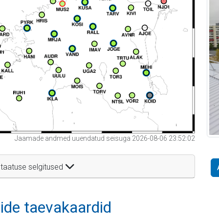
Jaamade andmed uuendatud seisuga 2026-08-06 23:52:02
taatuse selgitused
itide taevakaardid