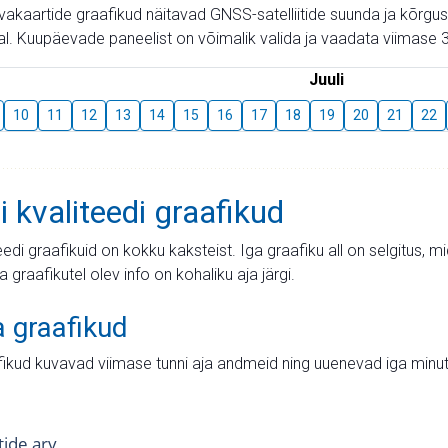
aevakaartide graafikud näitavad GNSS-satelliitide suunda ja kõr
l. Kuupäevade paneelist on võimalik valida ja vaadata viimase 3
Juuli
10
11
12
13
14
15
16
17
18
19
20
21
22
i kvaliteedi graafikud
teedi graafikuid on kokku kaksteist. Iga graafiku all on selgitus, 
ja graafikutel olev info on kohaliku aja järgi.
a graafikud
fikud kuvavad viimase tunni aja andmeid ning uuenevad iga minut