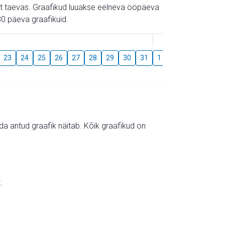
gust taevas. Graafikud luuakse eelneva ööpäeva
0 päeva graafikuid.
August
23
24
25
26
27
28
29
30
31
1
2
3
4
5
mida antud graafik näitab. Kõik graafikud on
.