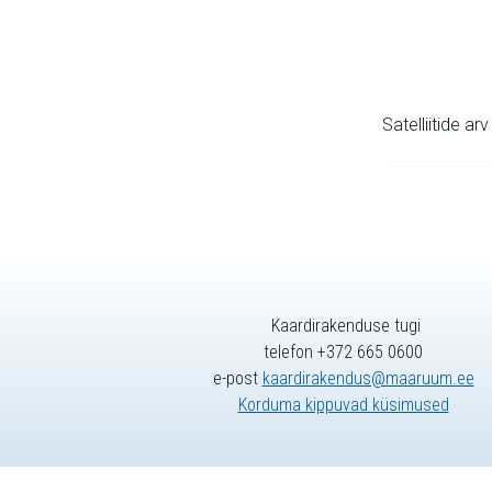
Satelliitide ar
Kaardirakenduse tugi
telefon +372 665 0600
e-post
kaardirakendus@maaruum.ee
Korduma kippuvad küsimused