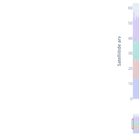
60
50
40
Satelliitide arv
30
20
10
0