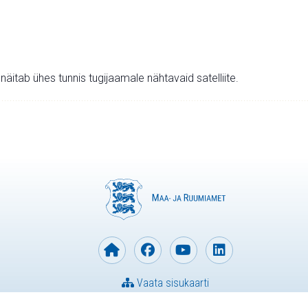
v näitab ühes tunnis tugijaamale nähtavaid satelliite.
Vaata sisukaarti