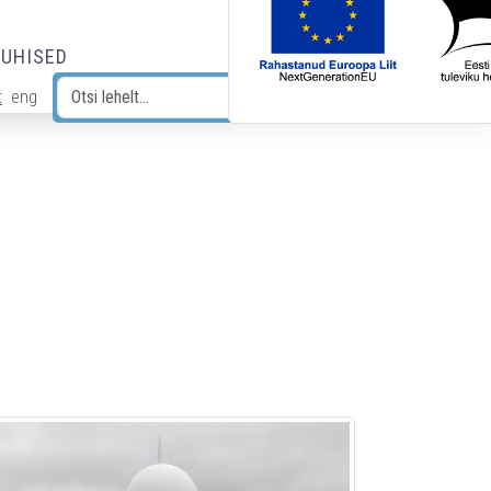
JUHISED
t
eng
Otsi