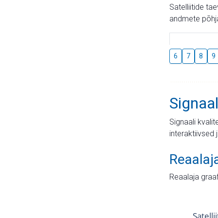
Satelliitide t
andmete põhja
6
7
8
9
Signaal
Signaali kvali
interaktiivsed 
Reaalaj
Reaalaja graa