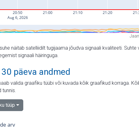
Jaam
suhe näitab satelliidilt tugijaama jõudva signaali kvaliteeti. Su
tegemist signaali häiringuga.
 30 päeva andmed
aab valida graafiku tüübi või kuvada kõik graafikud korraga. Kõ
 tunnis.
iku tüüp
tide arv