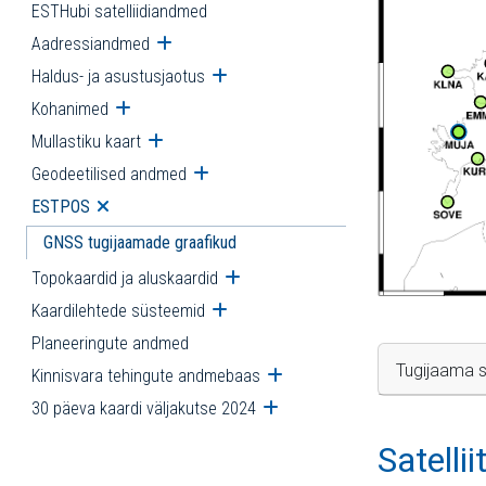
ESTHubi satelliidiandmed
Aadressiandmed
Ava alammenüü
Haldus- ja asustusjaotus
Ava alammenüü
Kohanimed
Ava alammenüü
Mullastiku kaart
Ava alammenüü
Geodeetilised andmed
Ava alammenüü
ESTPOS
Ava alammenüü
GNSS tugijaamade graafikud
Topokaardid ja aluskaardid
Ava alammenüü
Kaardilehtede süsteemid
Ava alammenüü
Planeeringute andmed
Tugijaama s
Kinnisvara tehingute andmebaas
Ava alammenüü
30 päeva kaardi väljakutse 2024
Ava alammenüü
Satelli