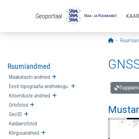
Liigu edasi põhisisu juurde
Geoportaal
KAA
Avaleht
Ruumia
GNSS 
Ruumiandmed
Maakatastri andmed
Ava alammenüü
Eesti topograafia andmekogu
Ava alammenüü
Tugijaam
Kitsenduste andmed
Ava alammenüü
Ortofotod
Ava alammenüü
Mustam
Geo3D
Ava alammenüü
Kaldaerofotod
Kõrgusandmed
Ava alammenüü