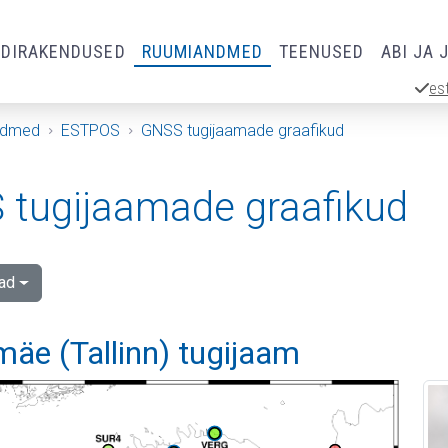
RDIRAKENDUSED
RUUMIANDMED
TEENUSED
ABI JA 
es
ndmed
ESTPOS
GNSS tugijaamade graafikud
tugijaamade graafikud
ad
äe (Tallinn) tugijaam