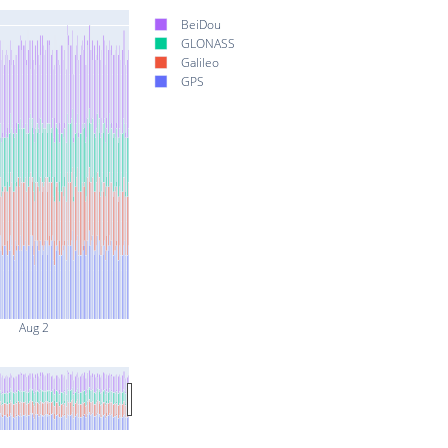
BeiDou
GLONASS
Galileo
GPS
Aug 2