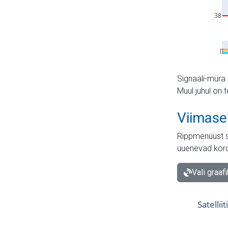
Signaali-müra 
Muul juhul on 
Viimase
Rippmenüüst s
uuenevad kord
Vali graaf
Satellii