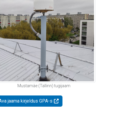
Mustamäe (Tallinn) tugijaam
Ava jaama kirjeldus GPA-s