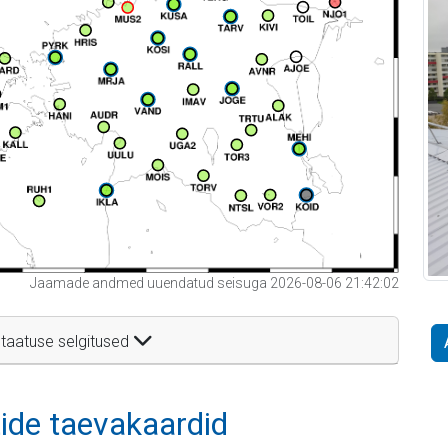
Jaamade andmed uuendatud seisuga 2026-08-06 21:42:02
taatuse selgitused
itide taevakaardid