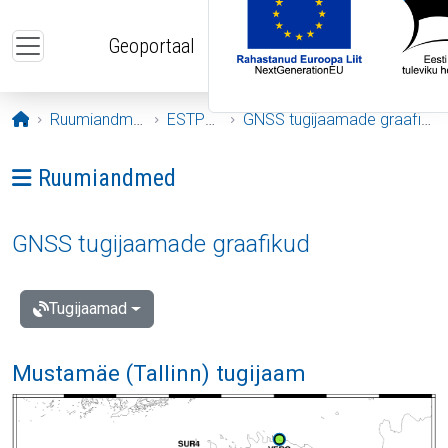
Liigu edasi põhisisu juurde
Geoportaal
Avaleht
Ruumiandmed
ESTPOS
GNSS tugijaamade graafikud
Ava menüü: Ruumiandmed
Ruumiandmed
GNSS tugijaamade graafikud
Tugijaamad
Mustamäe (Tallinn) tugijaam