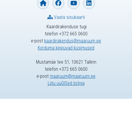
Vaata sisukaarti
Kaardirakenduse tugi
telefon +372 665 0600
e-post
kaardirakendus@maaruum.ee
Korduma kippuvad küsimused
Mustamäe tee 51, 10621 Tallinn
telefon +372 665 0600
e-post
maaruum@maaruum.ee
Liitu uuGISed listiga