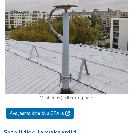
Mustamäe (Tallinn) tugijaam
Ava jaama kirjeldus GPA-s
Satelliitide taevakaardid