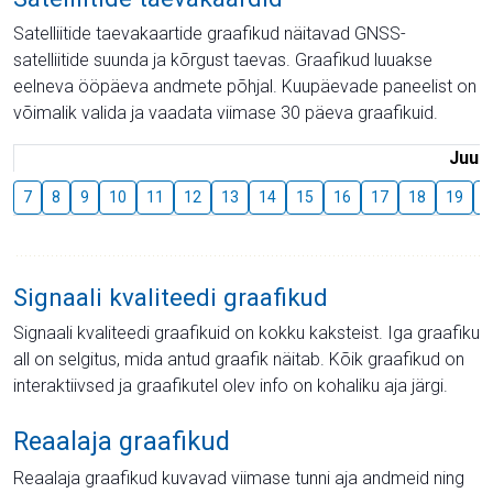
Satelliitide taevakaartide graafikud näitavad GNSS-
satelliitide suunda ja kõrgust taevas. Graafikud luuakse
eelneva ööpäeva andmete põhjal. Kuupäevade paneelist on
võimalik valida ja vaadata viimase 30 päeva graafikuid.
Juuli
7
8
9
10
11
12
13
14
15
16
17
18
19
2
Signaali kvaliteedi graafikud
Signaali kvaliteedi graafikuid on kokku kaksteist. Iga graafiku
all on selgitus, mida antud graafik näitab. Kõik graafikud on
interaktiivsed ja graafikutel olev info on kohaliku aja järgi.
Reaalaja graafikud
Reaalaja graafikud kuvavad viimase tunni aja andmeid ning