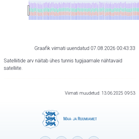
Graafik viimati uuendatud 07.08.2026 00:43:33
Satelliitide arv näitab ühes tunnis tugijaamale nähtavaid
satelliite.
Viimati muudetud: 13.06.2025 09:53