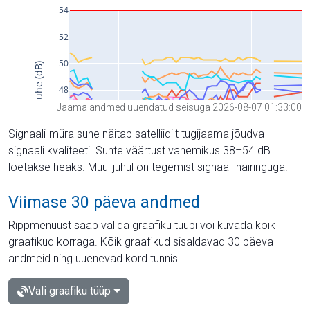
Jaama andmed uuendatud seisuga 2026-08-07 01:33:00
Signaali-müra suhe näitab satelliidilt tugijaama jõudva
signaali kvaliteeti. Suhte väärtust vahemikus 38–54 dB
loetakse heaks. Muul juhul on tegemist signaali häiringuga.
Viimase 30 päeva andmed
Rippmenüüst saab valida graafiku tüübi või kuvada kõik
graafikud korraga. Kõik graafikud sisaldavad 30 päeva
andmeid ning uuenevad kord tunnis.
Vali graafiku tüüp