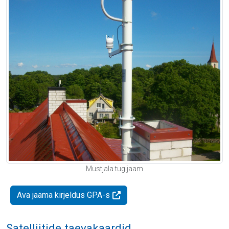
Mustjala tugijaam
Ava jaama kirjeldus GPA-s
Satelliitide taevakaardid