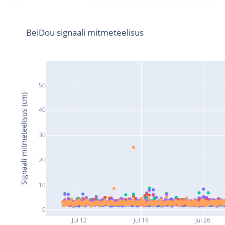
BeiDou signaali mitmeteelisus
50
Signaali mitmeteelisus (cm)
40
30
20
10
0
Jul 12
Jul 19
Jul 26