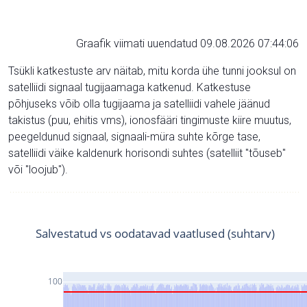
Graafik viimati uuendatud 09.08.2026 07:44:06
Tsükli katkestuste arv näitab, mitu korda ühe tunni jooksul on
satelliidi signaal tugijaamaga katkenud. Katkestuse
põhjuseks võib olla tugijaama ja satelliidi vahele jäänud
takistus (puu, ehitis vms), ionosfääri tingimuste kiire muutus,
peegeldunud signaal, signaali-müra suhte kõrge tase,
satelliidi väike kaldenurk horisondi suhtes (satelliit "tõuseb"
või "loojub").
Salvestatud vs oodatavad vaatlused (suhtarv)
100