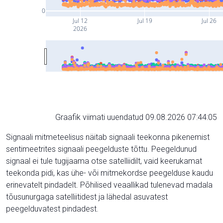
0
Jul 12
Jul 19
Jul 26
2026
Graafik viimati uuendatud 09.08.2026 07:44:05
Signaali mitmeteelisus näitab signaali teekonna pikenemist
sentimeetrites signaali peegelduste tõttu. Peegeldunud
signaal ei tule tugijaama otse satelliidilt, vaid keerukamat
teekonda pidi, kas ühe- või mitmekordse peegelduse kaudu
erinevatelt pindadelt. Põhilised veaallikad tulenevad madala
tõusunurgaga satelliitidest ja lähedal asuvatest
peegelduvatest pindadest.