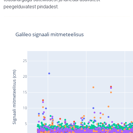
peegelduvatest pindadest.
Galileo signaali mitmeteelisus
25
Signaali mitmeteelisus (cm)
20
15
10
5