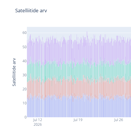
Satelliitide arv
60
50
Satelliitide arv
40
30
20
10
0
Jul 12
Jul 19
Jul 26
2026