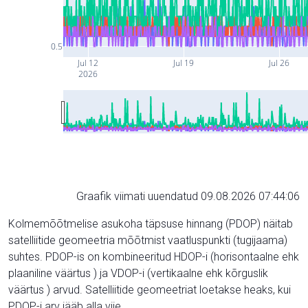
0.5
Jul 12
Jul 19
Jul 26
2026
Graafik viimati uuendatud 09.08.2026 07:44:06
Kolmemõõtmelise asukoha täpsuse hinnang (PDOP) näitab
satelliitide geomeetria mõõtmist vaatluspunkti (tugijaama)
suhtes. PDOP-is on kombineeritud HDOP-i (horisontaalne ehk
plaaniline väärtus ) ja VDOP-i (vertikaalne ehk kõrguslik
väärtus ) arvud. Satelliitide geomeetriat loetakse heaks, kui
PDOP-i arv jääb alla viie.