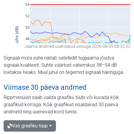
Jaama andmed uuendatud seisuga 2026-08-09 08:32:02
Signaali-müra suhe näitab satelliidilt tugijaama jõudva
signaali kvaliteeti. Suhte väärtust vahemikus 38–54 dB
loetakse heaks. Muul juhul on tegemist signaali häiringuga.
Viimase 30 päeva andmed
Rippmenüüst saab valida graafiku tüübi või kuvada kõik
graafikud korraga. Kõik graafikud sisaldavad 30 päeva
andmeid ning uuenevad kord tunnis.
Vali graafiku tüüp