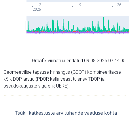
Jul 12
Jul 19
Jul 26
2026
Graafik viimati uuendatud 09.08.2026 07:44:05
Geomeetrilise täpsuse hinnangus (GDOP) kombineeritakse
kõik DOP-arvud (PDOP, kella veast tulenev TDOP ja
pseudokauguste viga ehk UERE).
Tsükli katkestuste arv tuhande vaatluse kohta