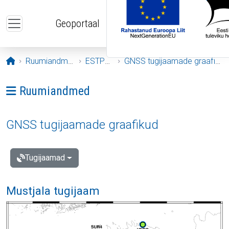
Liigu edasi põhisisu juurde
Geoportaal
Avaleht
Ruumiandmed
ESTPOS
GNSS tugijaamade graafikud
Ava menüü: Ruumiandmed
Ruumiandmed
GNSS tugijaamade graafikud
Tugijaamad
Mustjala tugijaam