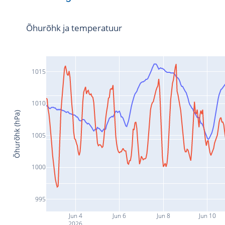
Õhurõhk ja temperatuur
1015
1010
Õhurõhk (hPa)
1005
1000
995
Jun 4
Jun 6
Jun 8
Jun 10
2026