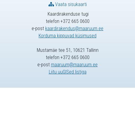
Vaata sisukaarti
Kaardirakenduse tugi
telefon +372 665 0600
e-post
kaardirakendus@maaruum.ee
Korduma kippuvad küsimused
Mustamäe tee 51, 10621 Tallinn
telefon +372 665 0600
e-post
maaruum@maaruum.ee
Liitu uuGISed listiga