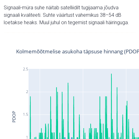
Signaali-müra suhe näitab satelliidilt tugijaama jõudva
signaali kvaliteeti. Suhte väärtust vahemikus 38–54 dB
loetakse heaks. Muul juhul on tegemist signaali häiringuga.
Kolmemõõtmelise asukoha täpsuse hinnang (PDOP
2.5
2
PDOP
1.5
1