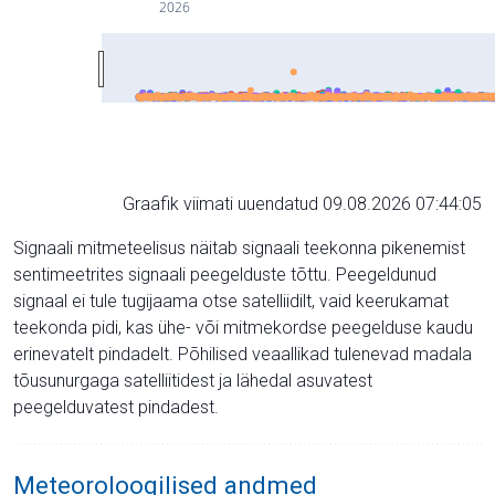
2026
Graafik viimati uuendatud 09.08.2026 07:44:05
Signaali mitmeteelisus näitab signaali teekonna pikenemist
sentimeetrites signaali peegelduste tõttu. Peegeldunud
signaal ei tule tugijaama otse satelliidilt, vaid keerukamat
teekonda pidi, kas ühe- või mitmekordse peegelduse kaudu
erinevatelt pindadelt. Põhilised veaallikad tulenevad madala
tõusunurgaga satelliitidest ja lähedal asuvatest
peegelduvatest pindadest.
Meteoroloogilised andmed