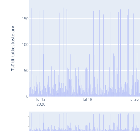
150
Tsükli katkestuste arv
100
50
0
Jul 12
Jul 19
Jul 26
2026