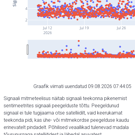
4
2
Jul 12
Jul 19
Jul 26
2026
Graafik viimati uuendatud 09.08.2026 07:44:05
Signaali mitmeteelisus näitab signaali teekonna pikenemist
sentimeetrites signaali peegelduste tõttu. Peegeldunud
signaal ei tule tugijaama otse satelliidilt, vaid keerukamat
teekonda pidi, kas ühe- või mitmekordse peegelduse kaudu
erinevatelt pindadelt. Põhilised veaallikad tulenevad madala
tõusunurgaga satelliitidest ja lähedal asuvatest