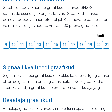
Satelliitide taevakaartide graafikud näitavad GNSS-
satelliitide suunda ja kõrgust taevas. Graafikud luuakse
eelneva ööpäeva andmete põhjal. Kuupäevade paneelist on
võimalik valida ja vaadata viimase 30 päeva graafikuid.
Juuli
9
10
11
12
13
14
15
16
17
18
19
20
21
Signaali kvaliteedi graafikud
Signaali kvaliteedi graafikuid on kokku kaksteist. Iga graafiku
all on selgitus, mida antud graafik näitab. Kõik graafikud on
interaktiivsed ja graafikutel olev info on kohaliku aja järgi.
Reaalaja graafikud
Reaalaja graafikud kuvavad viimase tunni aja andmeid ning