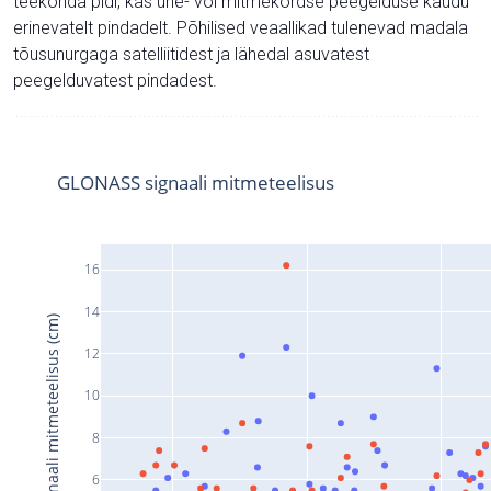
teekonda pidi, kas ühe- või mitmekordse peegelduse kaudu
erinevatelt pindadelt. Põhilised veaallikad tulenevad madala
tõusunurgaga satelliitidest ja lähedal asuvatest
peegelduvatest pindadest.
GLONASS signaali mitmeteelisus
16
14
Signaali mitmeteelisus (cm)
12
10
8
6