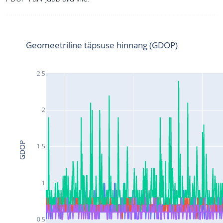
Geomeetriline täpsuse hinnang (GDOP)
2.5
2
GDOP
1.5
1
0.5