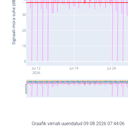
Signaali-müra suhe (dB)
30
20
10
0
Jul 12
Jul 19
Jul 26
2026
Graafik viimati uuendatud 09.08.2026 07:44:06