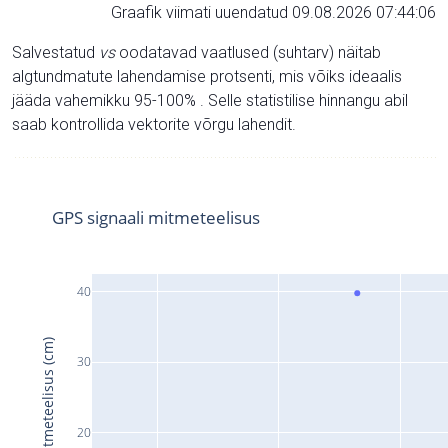
Graafik viimati uuendatud 09.08.2026 07:44:06
Salvestatud
vs
oodatavad vaatlused (suhtarv) näitab
algtundmatute lahendamise protsenti, mis võiks ideaalis
jääda vahemikku 95-100% . Selle statistilise hinnangu abil
saab kontrollida vektorite võrgu lahendit.
GPS signaali mitmeteelisus
40
Signaali mitmeteelisus (cm)
30
20