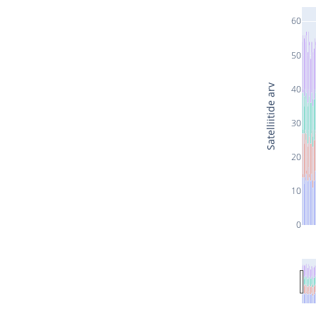
60
50
Satelliitide arv
40
30
20
10
0