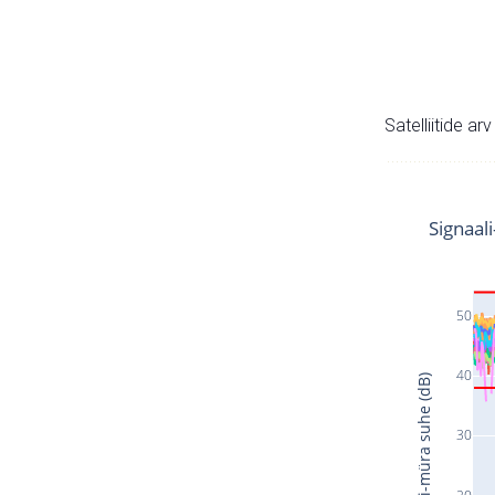
Satelliitide ar
Signaal
50
40
Signaali-müra suhe (dB)
30
20