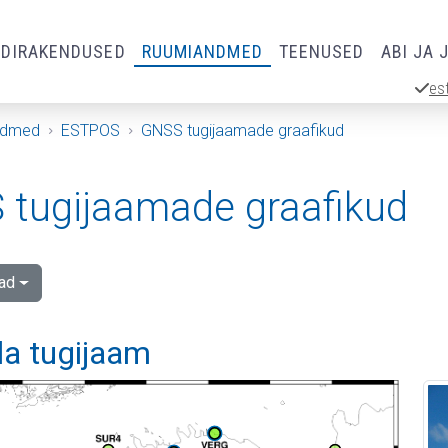
RDIRAKENDUSED
RUUMIANDMED
TEENUSED
ABI JA 
es
ndmed
ESTPOS
GNSS tugijaamade graafikud
tugijaamade graafikud
ad
la tugijaam