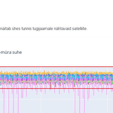
v näitab ühes tunnis tugijaamale nähtavaid satelliite.
i-müra suhe