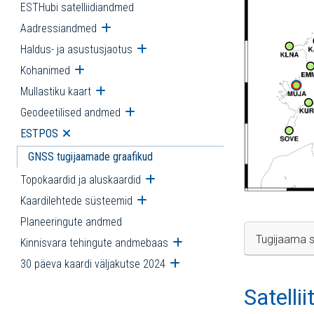
ESTHubi satelliidiandmed
Aadressiandmed
Ava alammenüü
Haldus- ja asustusjaotus
Ava alammenüü
Kohanimed
Ava alammenüü
Mullastiku kaart
Ava alammenüü
Geodeetilised andmed
Ava alammenüü
ESTPOS
Ava alammenüü
GNSS tugijaamade graafikud
Topokaardid ja aluskaardid
Ava alammenüü
Kaardilehtede süsteemid
Ava alammenüü
Planeeringute andmed
Tugijaama s
Kinnisvara tehingute andmebaas
Ava alammenüü
30 päeva kaardi väljakutse 2024
Ava alammenüü
Satelli