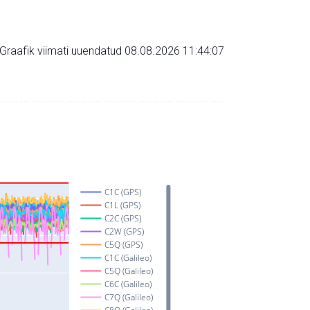
Graafik viimati uuendatud 08.08.2026 11:44:07
C1C (GPS)
C1L (GPS)
C2C (GPS)
C2W (GPS)
C5Q (GPS)
C1C (Galileo)
C5Q (Galileo)
C6C (Galileo)
C7Q (Galileo)