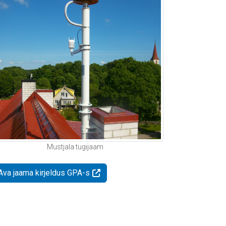
Mustjala tugijaam
Ava jaama kirjeldus GPA-s