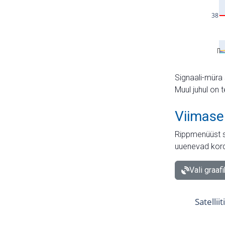
Signaali-müra 
Muul juhul on 
Viimase
Rippmenüüst s
uuenevad kord
Vali graaf
Satellii