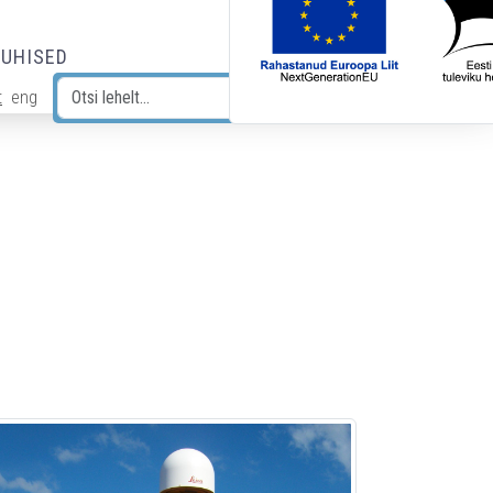
JUHISED
t
eng
Otsi