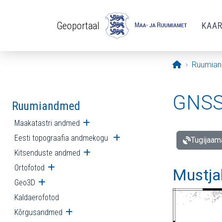
Liigu edasi põhisisu juurde
Geoportaal
KAA
Avaleht
Ruumia
GNSS 
Ruumiandmed
Maakatastri andmed
Ava alammenüü
Eesti topograafia andmekogu
Ava alammenüü
Tugijaam
Kitsenduste andmed
Ava alammenüü
Ortofotod
Ava alammenüü
Mustja
Geo3D
Ava alammenüü
Kaldaerofotod
Kõrgusandmed
Ava alammenüü