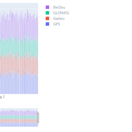
BeiDou
GLONASS
Galileo
GPS
g 2