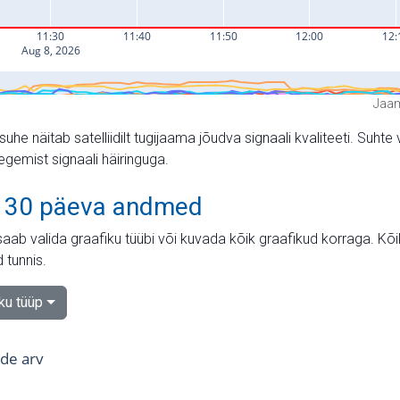
Jaam
suhe näitab satelliidilt tugijaama jõudva signaali kvaliteeti. Su
tegemist signaali häiringuga.
 30 päeva andmed
aab valida graafiku tüübi või kuvada kõik graafikud korraga. Kõ
 tunnis.
iku tüüp
tide arv