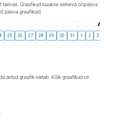
gust taevas. Graafikud luuakse eelneva ööpäeva
0 päeva graafikuid.
August
4
25
26
27
28
29
30
31
1
2
3
4
5
6
7
mida antud graafik näitab. Kõik graafikud on
.