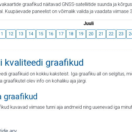
aevakaartide graafikud näitavad GNSS-satelliitide suunda ja kõr
l. Kuupäevade paneelist on võimalik valida ja vaadata viimase 3
Juuli
11
12
13
14
15
16
17
18
19
20
21
22
23
2
i kvaliteedi graafikud
teedi graafikuid on kokku kaksteist. Iga graafiku all on selgitus, 
ja graafikutel olev info on kohaliku aja järgi.
a graafikud
fikud kuvavad viimase tunni aja andmeid ning uuenevad iga minut