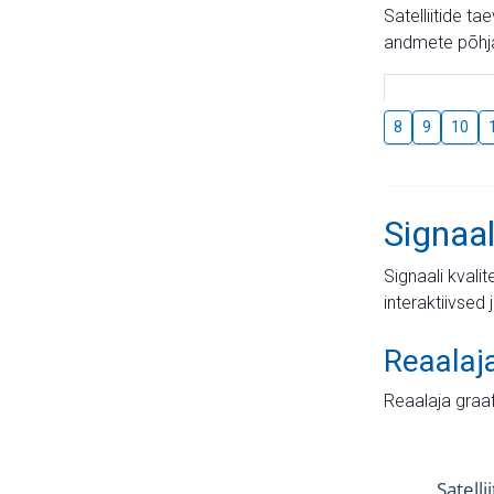
Satelliitide t
andmete põhja
8
9
10
Signaal
Signaali kvali
interaktiivsed 
Reaalaj
Reaalaja graa