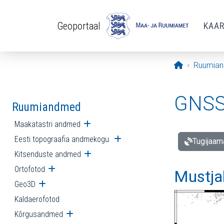
Liigu edasi põhisisu juurde
Geoportaal
KAA
Avaleht
Ruumia
GNSS 
Ruumiandmed
Maakatastri andmed
Ava alammenüü
Eesti topograafia andmekogu
Ava alammenüü
Tugijaam
Kitsenduste andmed
Ava alammenüü
Ortofotod
Ava alammenüü
Mustja
Geo3D
Ava alammenüü
Kaldaerofotod
Kõrgusandmed
Ava alammenüü