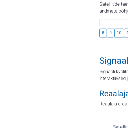
Satelliitide t
andmete põhja
8
9
10
Signaal
Signaali kvali
interaktiivsed 
Reaalaj
Reaalaja graa