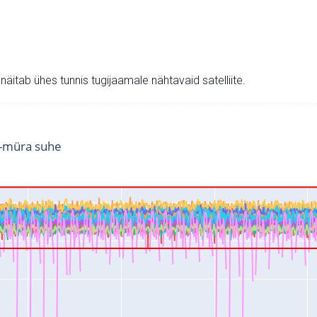
v näitab ühes tunnis tugijaamale nähtavaid satelliite.
i-müra suhe