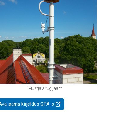
Mustjala tugijaam
Ava jaama kirjeldus GPA-s