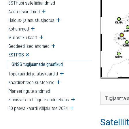
ESTHubi satelliidiandmed
Aadressiandmed
Ava alammenüü
Haldus- ja asustusjaotus
Ava alammenüü
Kohanimed
Ava alammenüü
Mullastiku kaart
Ava alammenüü
Geodeetilised andmed
Ava alammenüü
ESTPOS
Ava alammenüü
GNSS tugijaamade graafikud
Topokaardid ja aluskaardid
Ava alammenüü
Kaardilehtede süsteemid
Ava alammenüü
Planeeringute andmed
Tugijaama s
Kinnisvara tehingute andmebaas
Ava alammenüü
30 päeva kaardi väljakutse 2024
Ava alammenüü
Satelli