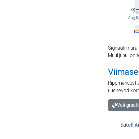
Signaali-müra 
Muul juhul on 
Viimase
Rippmenüüst s
uuenevad kord
Vali graaf
Satellii