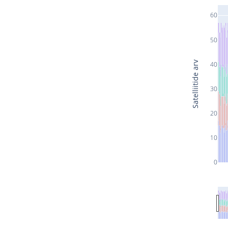
60
50
Satelliitide arv
40
30
20
10
0