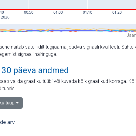
Jaam
suhe näitab satelliidilt tugijaama jõudva signaali kvaliteeti. Su
tegemist signaali häiringuga.
 30 päeva andmed
aab valida graafiku tüübi või kuvada kõik graafikud korraga. Kõ
 tunnis.
iku tüüp
tide arv