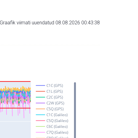
Graafik viimati uuendatud 08.08.2026 00:43:38
C1C (GPS)
C1L (GPS)
C2C (GPS)
C2W (GPS)
C5Q (GPS)
C1C (Galileo)
C5Q (Galileo)
C6C (Galileo)
C7Q (Galileo)