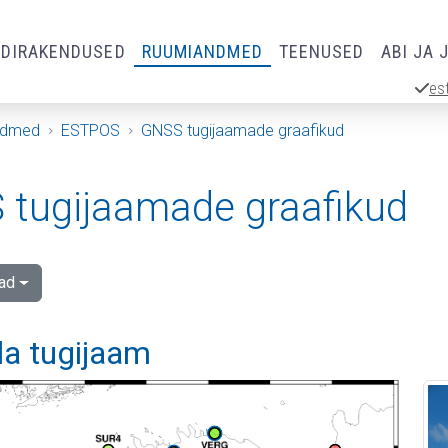
RDIRAKENDUSED
RUUMIANDMED
TEENUSED
ABI JA 
es
ndmed
ESTPOS
GNSS tugijaamade graafikud
tugijaamade graafikud
ad
la tugijaam