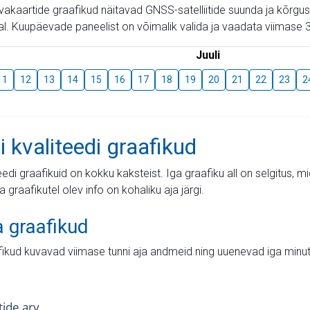
aevakaartide graafikud näitavad GNSS-satelliitide suunda ja kõr
l. Kuupäevade paneelist on võimalik valida ja vaadata viimase 3
Juuli
11
12
13
14
15
16
17
18
19
20
21
22
23
2
i kvaliteedi graafikud
teedi graafikuid on kokku kaksteist. Iga graafiku all on selgitus, 
ja graafikutel olev info on kohaliku aja järgi.
a graafikud
fikud kuvavad viimase tunni aja andmeid ning uuenevad iga minut