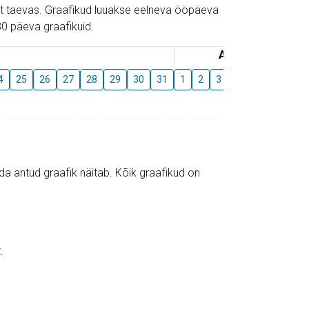
gust taevas. Graafikud luuakse eelneva ööpäeva
0 päeva graafikuid.
August
4
25
26
27
28
29
30
31
1
2
3
4
5
6
7
mida antud graafik näitab. Kõik graafikud on
.