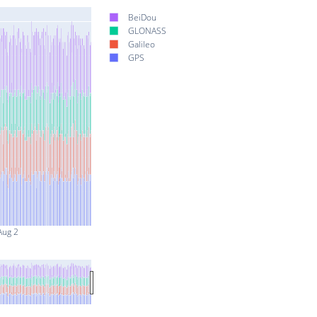
BeiDou
GLONASS
Galileo
GPS
Aug 2