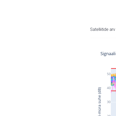
Satelliitide ar
Signaal
50
40
Signaali-müra suhe (dB)
30
20