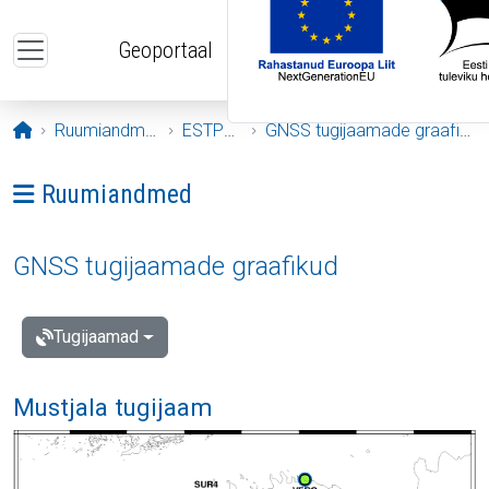
Liigu edasi põhisisu juurde
Geoportaal
Avaleht
Ruumiandmed
ESTPOS
GNSS tugijaamade graafikud
Ava menüü: Ruumiandmed
Ruumiandmed
GNSS tugijaamade graafikud
Tugijaamad
Mustjala tugijaam