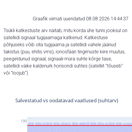
Graafik viimati uuendatud 08.08.2026 14:44:37
Tsükli katkestuste arv näitab, mitu korda ühe tunni jooksul on
satelliidi signaal tugijaamaga katkenud. Katkestuse
põhjuseks võib olla tugijaama ja satelliidi vahele jäänud
takistus (puu, ehitis vms), ionosfääri tingimuste kiire muutus,
peegeldunud signaal, signaali-müra suhte kõrge tase,
satelliidi väike kaldenurk horisondi suhtes (satelliit "tõuseb"
või "loojub").
Salvestatud vs oodatavad vaatlused (suhtarv)
100