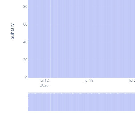
80
60
Suhtarv
40
20
0
Jul 12
Jul 19
Jul
2026