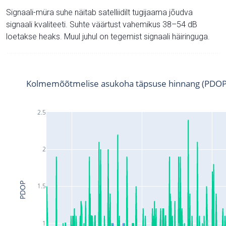
Signaali-müra suhe näitab satelliidilt tugijaama jõudva
signaali kvaliteeti. Suhte väärtust vahemikus 38–54 dB
loetakse heaks. Muul juhul on tegemist signaali häiringuga.
Kolmemõõtmelise asukoha täpsuse hinnang (PDOP
2.5
2
PDOP
1.5
1