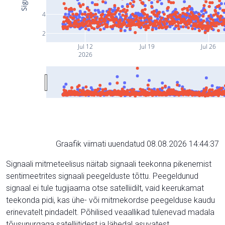
4
2
Jul 12
Jul 19
Jul 26
2026
Graafik viimati uuendatud 08.08.2026 14:44:37
Signaali mitmeteelisus näitab signaali teekonna pikenemist
sentimeetrites signaali peegelduste tõttu. Peegeldunud
signaal ei tule tugijaama otse satelliidilt, vaid keerukamat
teekonda pidi, kas ühe- või mitmekordse peegelduse kaudu
erinevatelt pindadelt. Põhilised veaallikad tulenevad madala
tõusunurgaga satelliitidest ja lähedal asuvatest