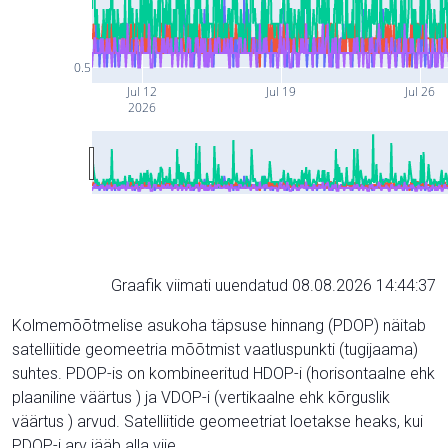
0.5
Jul 12
Jul 19
Jul 26
2026
Graafik viimati uuendatud 08.08.2026 14:44:37
Kolmemõõtmelise asukoha täpsuse hinnang (PDOP) näitab
satelliitide geomeetria mõõtmist vaatluspunkti (tugijaama)
suhtes. PDOP-is on kombineeritud HDOP-i (horisontaalne ehk
plaaniline väärtus ) ja VDOP-i (vertikaalne ehk kõrguslik
väärtus ) arvud. Satelliitide geomeetriat loetakse heaks, kui
PDOP-i arv jääb alla viie.