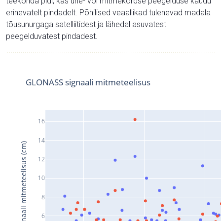
teekonda pidi, kas ühe- või mitmekordse peegelduse kaudu
erinevatelt pindadelt. Põhilised veaallikad tulenevad madala
tõusunurgaga satelliitidest ja lähedal asuvatest
peegelduvatest pindadest.
GLONASS signaali mitmeteelisus
16
14
Signaali mitmeteelisus (cm)
12
10
8
6