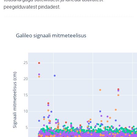
peegelduvatest pindadest.
Galileo signaali mitmeteelisus
25
Signaali mitmeteelisus (cm)
20
15
10
5