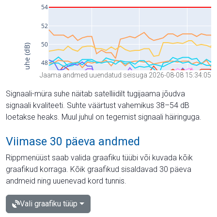
Jaama andmed uuendatud seisuga 2026-08-08 15:34:05
Signaali-müra suhe näitab satelliidilt tugijaama jõudva
signaali kvaliteeti. Suhte väärtust vahemikus 38–54 dB
loetakse heaks. Muul juhul on tegemist signaali häiringuga.
Viimase 30 päeva andmed
Rippmenüüst saab valida graafiku tüübi või kuvada kõik
graafikud korraga. Kõik graafikud sisaldavad 30 päeva
andmeid ning uuenevad kord tunnis.
Vali graafiku tüüp