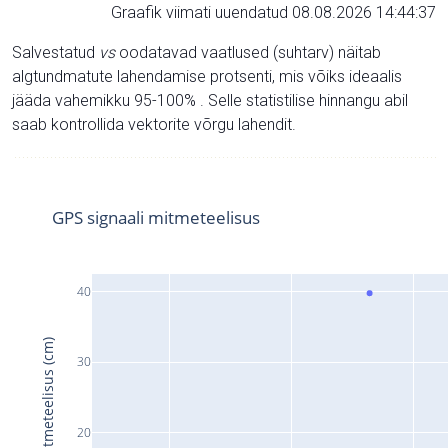
Graafik viimati uuendatud 08.08.2026 14:44:37
Salvestatud
vs
oodatavad vaatlused (suhtarv) näitab
algtundmatute lahendamise protsenti, mis võiks ideaalis
jääda vahemikku 95-100% . Selle statistilise hinnangu abil
saab kontrollida vektorite võrgu lahendit.
GPS signaali mitmeteelisus
40
Signaali mitmeteelisus (cm)
30
20