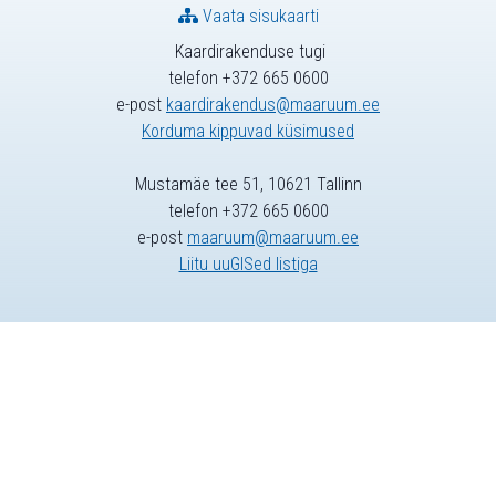
Vaata sisukaarti
Kaardirakenduse tugi
telefon +372 665 0600
e-post
kaardirakendus@maaruum.ee
Korduma kippuvad küsimused
Mustamäe tee 51, 10621 Tallinn
telefon +372 665 0600
e-post
maaruum@maaruum.ee
Liitu uuGISed listiga