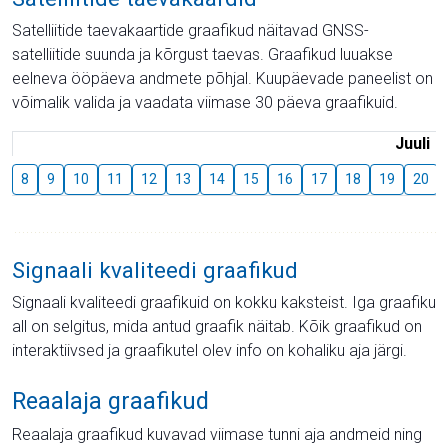
Satelliitide taevakaartide graafikud näitavad GNSS-
satelliitide suunda ja kõrgust taevas. Graafikud luuakse
eelneva ööpäeva andmete põhjal. Kuupäevade paneelist on
võimalik valida ja vaadata viimase 30 päeva graafikuid.
Juuli
8
9
10
11
12
13
14
15
16
17
18
19
20
Signaali kvaliteedi graafikud
Signaali kvaliteedi graafikuid on kokku kaksteist. Iga graafiku
all on selgitus, mida antud graafik näitab. Kõik graafikud on
interaktiivsed ja graafikutel olev info on kohaliku aja järgi.
Reaalaja graafikud
Reaalaja graafikud kuvavad viimase tunni aja andmeid ning