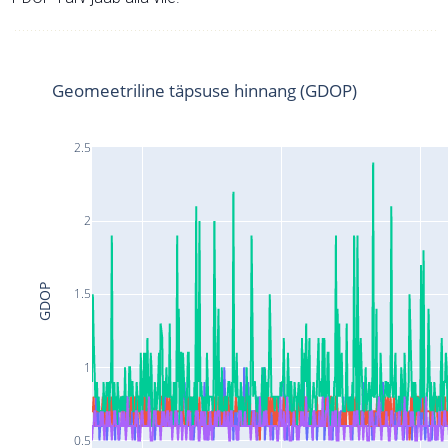
Geomeetriline täpsuse hinnang (GDOP)
2.5
2
GDOP
1.5
1
0.5