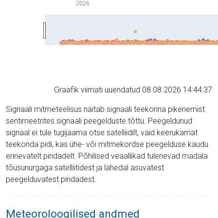
2026
Graafik viimati uuendatud 08.08.2026 14:44:37
Signaali mitmeteelisus näitab signaali teekonna pikenemist
sentimeetrites signaali peegelduste tõttu. Peegeldunud
signaal ei tule tugijaama otse satelliidilt, vaid keerukamat
teekonda pidi, kas ühe- või mitmekordse peegelduse kaudu
erinevatelt pindadelt. Põhilised veaallikad tulenevad madala
tõusunurgaga satelliitidest ja lähedal asuvatest
peegelduvatest pindadest.
Meteoroloogilised andmed