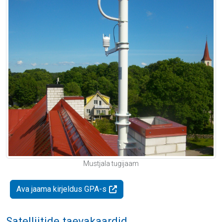
Mustjala tugijaam
Ava jaama kirjeldus GPA-s
Satelliitide taevakaardid