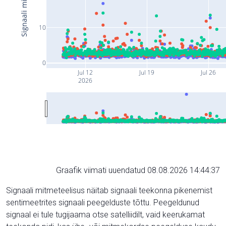
10
0
Jul 12
Jul 19
Jul 26
2026
Graafik viimati uuendatud 08.08.2026 14:44:37
Signaali mitmeteelisus näitab signaali teekonna pikenemist
sentimeetrites signaali peegelduste tõttu. Peegeldunud
signaal ei tule tugijaama otse satelliidilt, vaid keerukamat