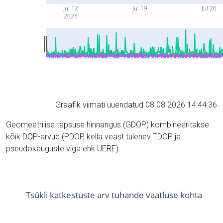
Jul 12
Jul 19
Jul 26
2026
Graafik viimati uuendatud 08.08.2026 14:44:36
Geomeetrilise täpsuse hinnangus (GDOP) kombineeritakse
kõik DOP-arvud (PDOP, kella veast tulenev TDOP ja
pseudokauguste viga ehk UERE).
Tsükli katkestuste arv tuhande vaatluse kohta