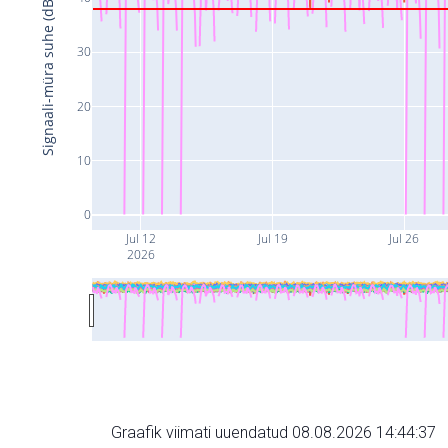
Signaali-müra suhe (dB)
30
20
10
0
Jul 12
Jul 19
Jul 26
2026
Graafik viimati uuendatud 08.08.2026 14:44:37