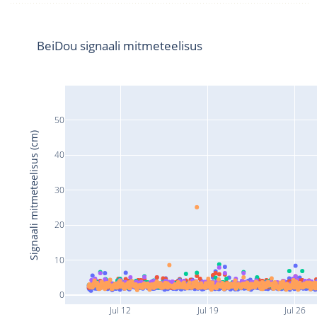
BeiDou signaali mitmeteelisus
50
Signaali mitmeteelisus (cm)
40
30
20
10
0
Jul 12
Jul 19
Jul 26