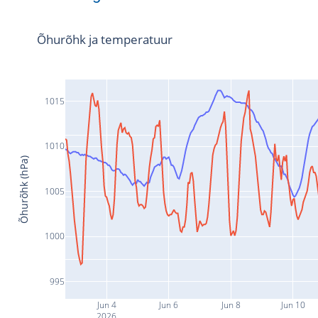
Õhurõhk ja temperatuur
1015
1010
Õhurõhk (hPa)
1005
1000
995
Jun 4
Jun 6
Jun 8
Jun 10
2026