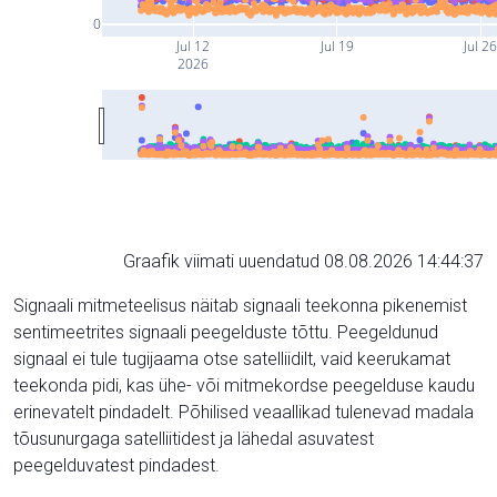
0
Jul 12
Jul 19
Jul 2
2026
Graafik viimati uuendatud 08.08.2026 14:44:37
Signaali mitmeteelisus näitab signaali teekonna pikenemist
sentimeetrites signaali peegelduste tõttu. Peegeldunud
signaal ei tule tugijaama otse satelliidilt, vaid keerukamat
teekonda pidi, kas ühe- või mitmekordse peegelduse kaudu
erinevatelt pindadelt. Põhilised veaallikad tulenevad madala
tõusunurgaga satelliitidest ja lähedal asuvatest
peegelduvatest pindadest.