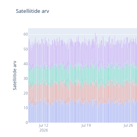
Satelliitide arv
60
50
Satelliitide arv
40
30
20
10
0
Jul 12
Jul 19
Jul 26
2026