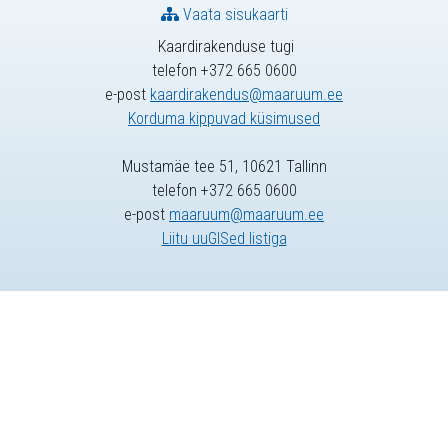
Vaata sisukaarti
Kaardirakenduse tugi
telefon +372 665 0600
e-post
kaardirakendus@maaruum.ee
Korduma kippuvad küsimused
Mustamäe tee 51, 10621 Tallinn
telefon +372 665 0600
e-post
maaruum@maaruum.ee
Liitu uuGISed listiga