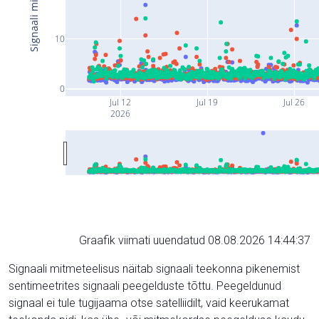
10
0
Jul 12
Jul 19
Jul 26
2026
Graafik viimati uuendatud 08.08.2026 14:44:37
Signaali mitmeteelisus näitab signaali teekonna pikenemist
sentimeetrites signaali peegelduste tõttu. Peegeldunud
signaal ei tule tugijaama otse satelliidilt, vaid keerukamat