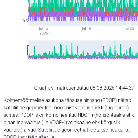
0.5
Jul 12
Jul 19
Jul 26
2026
Graafik viimati uuendatud 08.08.2026 14:44:37
Kolmemõõtmelise asukoha täpsuse hinnang (PDOP) näitab
satelliitide geomeetria mõõtmist vaatluspunkti (tugijaama)
suhtes. PDOP-is on kombineeritud HDOP-i (horisontaalne ehk
plaaniline väärtus ) ja VDOP-i (vertikaalne ehk kõrguslik
väärtus ) arvud. Satelliitide geomeetriat loetakse heaks, kui
PDOP-i arv jääb alla viie.