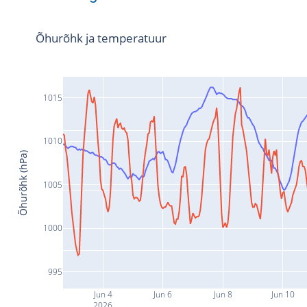
Õhurõhk ja temperatuur
1015
1010
Õhurõhk (hPa)
1005
1000
995
Jun 4
Jun 6
Jun 8
Jun 10
2026