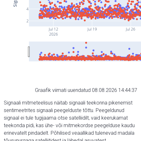
4
2
Jul 12
Jul 19
Jul 26
2026
Graafik viimati uuendatud 08.08.2026 14:44:37
Signaali mitmeteelisus näitab signaali teekonna pikenemist
sentimeetrites signaali peegelduste tõttu. Peegeldunud
signaal ei tule tugijaama otse satelliidilt, vaid keerukamat
teekonda pidi, kas ühe- või mitmekordse peegelduse kaudu
erinevatelt pindadelt. Põhilised veaallikad tulenevad madala
tõusunurgaga satelliitidest ja lähedal asuvatest