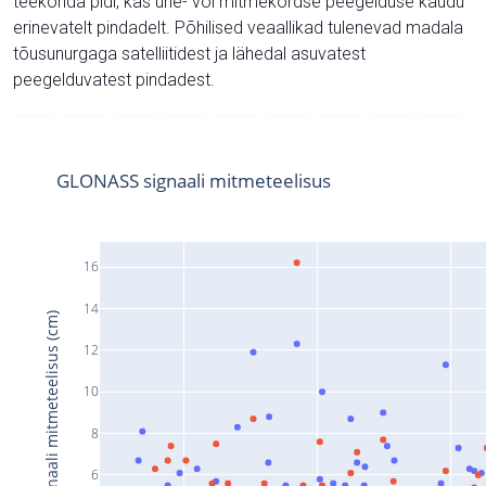
teekonda pidi, kas ühe- või mitmekordse peegelduse kaudu
erinevatelt pindadelt. Põhilised veaallikad tulenevad madala
tõusunurgaga satelliitidest ja lähedal asuvatest
peegelduvatest pindadest.
GLONASS signaali mitmeteelisus
16
14
Signaali mitmeteelisus (cm)
12
10
8
6