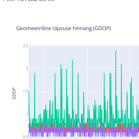
Geomeetriline täpsuse hinnang (GDOP)
2.5
2
GDOP
1.5
1
0.5