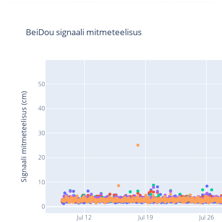
BeiDou signaali mitmeteelisus
50
Signaali mitmeteelisus (cm)
40
30
20
10
0
Jul 12
Jul 19
Jul 26