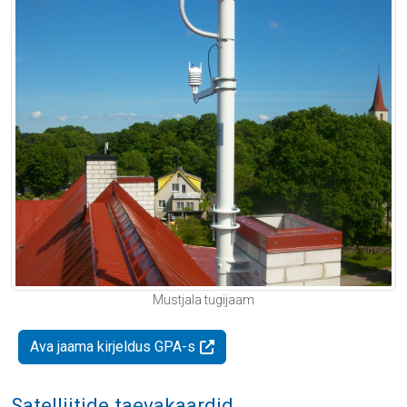
Mustjala tugijaam
Ava jaama kirjeldus GPA-s
Satelliitide taevakaardid