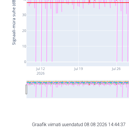
Signaali-müra suhe (dB)
30
20
10
0
Jul 12
Jul 19
Jul 26
2026
Graafik viimati uuendatud 08.08.2026 14:44:37