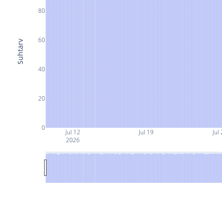
80
60
Suhtarv
40
20
0
Jul 12
Jul 19
Jul
2026