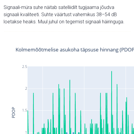
Signaali-müra suhe näitab satelliidilt tugijaama jõudva
signaali kvaliteeti. Suhte väärtust vahemikus 38–54 dB
loetakse heaks. Muul juhul on tegemist signaali häiringuga.
Kolmemõõtmelise asukoha täpsuse hinnang (PDOP
2.5
2
PDOP
1.5
1