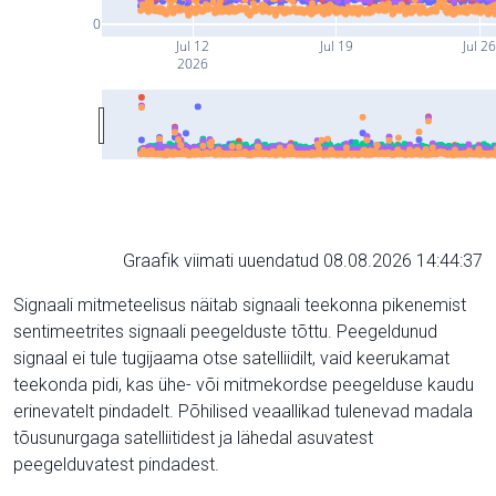
0
Jul 12
Jul 19
Jul 2
2026
Graafik viimati uuendatud 08.08.2026 14:44:37
Signaali mitmeteelisus näitab signaali teekonna pikenemist
sentimeetrites signaali peegelduste tõttu. Peegeldunud
signaal ei tule tugijaama otse satelliidilt, vaid keerukamat
teekonda pidi, kas ühe- või mitmekordse peegelduse kaudu
erinevatelt pindadelt. Põhilised veaallikad tulenevad madala
tõusunurgaga satelliitidest ja lähedal asuvatest
peegelduvatest pindadest.