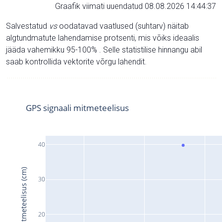
Graafik viimati uuendatud 08.08.2026 14:44:37
Salvestatud
vs
oodatavad vaatlused (suhtarv) näitab
algtundmatute lahendamise protsenti, mis võiks ideaalis
jääda vahemikku 95-100% . Selle statistilise hinnangu abil
saab kontrollida vektorite võrgu lahendit.
GPS signaali mitmeteelisus
40
Signaali mitmeteelisus (cm)
30
20