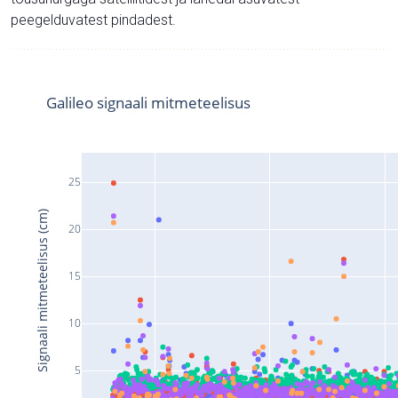
peegelduvatest pindadest.
Galileo signaali mitmeteelisus
25
Signaali mitmeteelisus (cm)
20
15
10
5