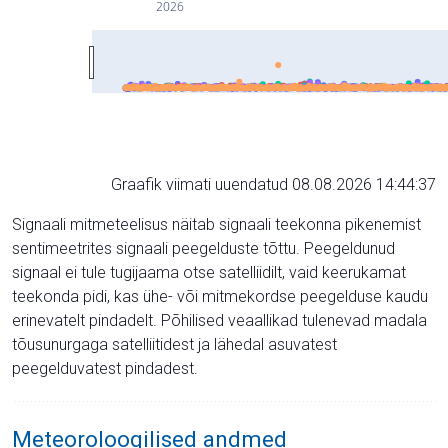
2026
Graafik viimati uuendatud 08.08.2026 14:44:37
Signaali mitmeteelisus näitab signaali teekonna pikenemist
sentimeetrites signaali peegelduste tõttu. Peegeldunud
signaal ei tule tugijaama otse satelliidilt, vaid keerukamat
teekonda pidi, kas ühe- või mitmekordse peegelduse kaudu
erinevatelt pindadelt. Põhilised veaallikad tulenevad madala
tõusunurgaga satelliitidest ja lähedal asuvatest
peegelduvatest pindadest.
Meteoroloogilised andmed