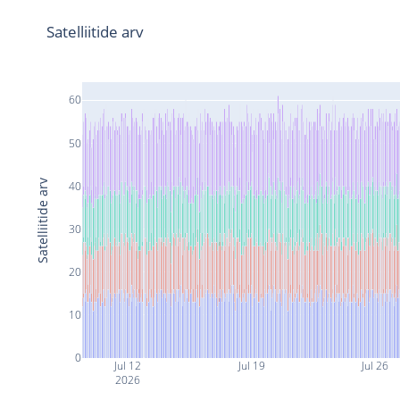
Satelliitide arv
60
50
Satelliitide arv
40
30
20
10
0
Jul 12
Jul 19
Jul 26
2026