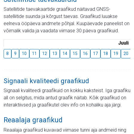
Satelliitide taevakaartide graafikud näitavad GNSS-
satelliitide suunda ja kõrgust taevas. Graafikud luuakse
eelneva ööpäeva andmete põhjal. Kuupäevade paneelist on
võimalik valida ja vaadata viimase 30 päeva graafikuid.
Juuli
8
9
10
11
12
13
14
15
16
17
18
19
20
Signaali kvaliteedi graafikud
Signaali kvaliteedi graafikuid on kokku kaksteist. Iga graafiku
all on selgitus, mida antud graafik näitab. Kõik graafikud on
interaktiivsed ja graafikutel olev info on kohaliku aja järgi.
Reaalaja graafikud
Reaalaja graafikud kuvavad viimase tunni aja andmeid ning