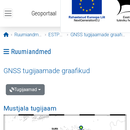
Liigu edasi põhisisu juurde
Geoportaal
Avaleht
Ruumiandmed
ESTPOS
GNSS tugijaamade graafikud
Ava menüü: Ruumiandmed
Ruumiandmed
GNSS tugijaamade graafikud
Tugijaamad
Mustjala tugijaam