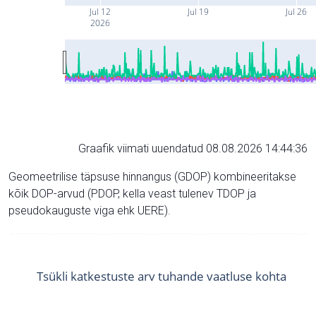
Jul 12
Jul 19
Jul 26
2026
Graafik viimati uuendatud 08.08.2026 14:44:36
Geomeetrilise täpsuse hinnangus (GDOP) kombineeritakse
kõik DOP-arvud (PDOP, kella veast tulenev TDOP ja
pseudokauguste viga ehk UERE).
Tsükli katkestuste arv tuhande vaatluse kohta