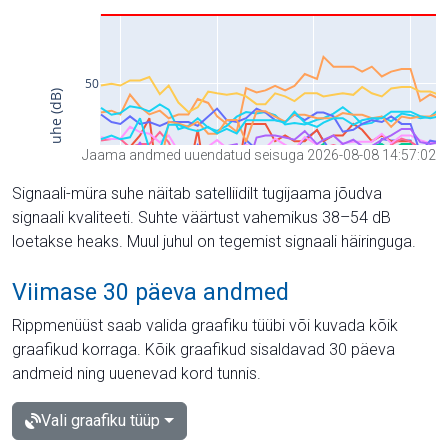
Jaama andmed uuendatud seisuga 2026-08-08 14:57:02
Signaali-müra suhe näitab satelliidilt tugijaama jõudva
signaali kvaliteeti. Suhte väärtust vahemikus 38–54 dB
loetakse heaks. Muul juhul on tegemist signaali häiringuga.
Viimase 30 päeva andmed
Rippmenüüst saab valida graafiku tüübi või kuvada kõik
graafikud korraga. Kõik graafikud sisaldavad 30 päeva
andmeid ning uuenevad kord tunnis.
Vali graafiku tüüp