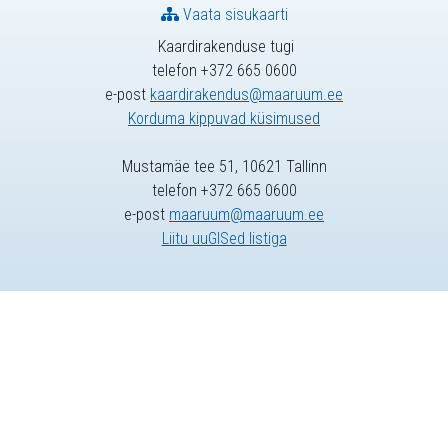
Vaata sisukaarti
Kaardirakenduse tugi
telefon +372 665 0600
e-post
kaardirakendus@maaruum.ee
Korduma kippuvad küsimused
Mustamäe tee 51, 10621 Tallinn
telefon +372 665 0600
e-post
maaruum@maaruum.ee
Liitu uuGISed listiga