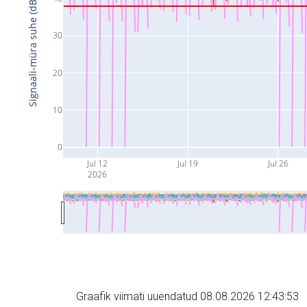
Signaali-müra suhe (dB)
30
20
10
0
Jul 12
Jul 19
Jul 26
2026
Graafik viimati uuendatud 08.08.2026 12:43:53