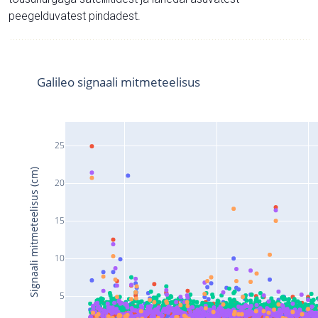
peegelduvatest pindadest.
Galileo signaali mitmeteelisus
25
Signaali mitmeteelisus (cm)
20
15
10
5