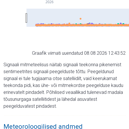
2026
Graafik viimati uuendatud 08.08.2026 12:43:52
Signaali mitmeteelisus näitab signaali teekonna pikenemist
sentimeetrites signaali peegelduste tõttu. Peegeldunud
signaal ei tule tugijaama otse satelliidilt, vaid keerukamat
teekonda pidi, kas ühe- või mitmekordse peegelduse kaudu
erinevatelt pindadelt. Põhilised veaallikad tulenevad madala
tõusunurgaga satelliitidest ja lähedal asuvatest
peegelduvatest pindadest.
Meteoroloogilised andmed