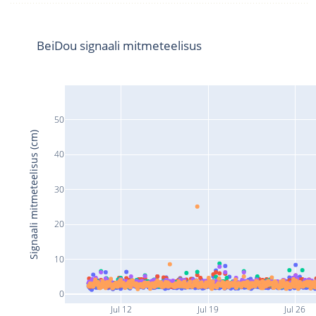
BeiDou signaali mitmeteelisus
50
Signaali mitmeteelisus (cm)
40
30
20
10
0
Jul 12
Jul 19
Jul 26