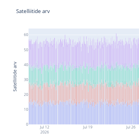
Satelliitide arv
60
50
Satelliitide arv
40
30
20
10
0
Jul 12
Jul 19
Jul 26
2026