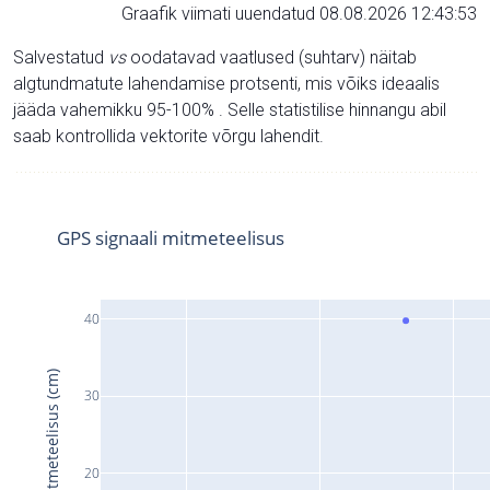
Graafik viimati uuendatud 08.08.2026 12:43:53
Salvestatud
vs
oodatavad vaatlused (suhtarv) näitab
algtundmatute lahendamise protsenti, mis võiks ideaalis
jääda vahemikku 95-100% . Selle statistilise hinnangu abil
saab kontrollida vektorite võrgu lahendit.
GPS signaali mitmeteelisus
40
Signaali mitmeteelisus (cm)
30
20