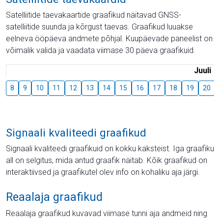
Satelliitide taevakaartide graafikud näitavad GNSS-
satelliitide suunda ja kõrgust taevas. Graafikud luuakse
eelneva ööpäeva andmete põhjal. Kuupäevade paneelist on
võimalik valida ja vaadata viimase 30 päeva graafikuid.
Juuli
8
9
10
11
12
13
14
15
16
17
18
19
20
Signaali kvaliteedi graafikud
Signaali kvaliteedi graafikuid on kokku kaksteist. Iga graafiku
all on selgitus, mida antud graafik näitab. Kõik graafikud on
interaktiivsed ja graafikutel olev info on kohaliku aja järgi.
Reaalaja graafikud
Reaalaja graafikud kuvavad viimase tunni aja andmeid ning