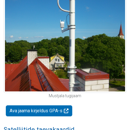
Mustjala tugijaam
Ava jaama kirjeldus GPA-s
Satelliitide taevakaardid