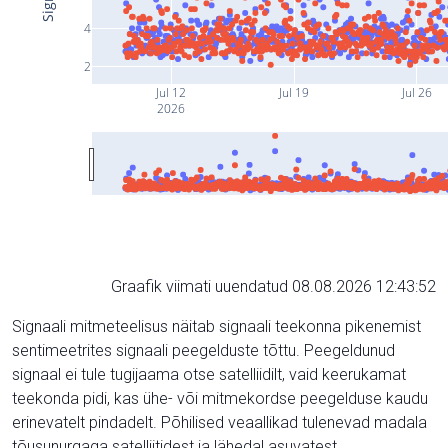
4
2
Jul 12
Jul 19
Jul 26
2026
Graafik viimati uuendatud 08.08.2026 12:43:52
Signaali mitmeteelisus näitab signaali teekonna pikenemist
sentimeetrites signaali peegelduste tõttu. Peegeldunud
signaal ei tule tugijaama otse satelliidilt, vaid keerukamat
teekonda pidi, kas ühe- või mitmekordse peegelduse kaudu
erinevatelt pindadelt. Põhilised veaallikad tulenevad madala
tõusunurgaga satelliitidest ja lähedal asuvatest