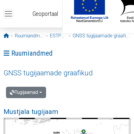
Liigu edasi põhisisu juurde
Geoportaal
Avaleht
Ruumiandmed
ESTPOS
GNSS tugijaamade graafikud
Ava menüü: Ruumiandmed
Ruumiandmed
GNSS tugijaamade graafikud
Tugijaamad
Mustjala tugijaam