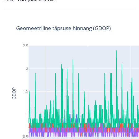
Geomeetriline täpsuse hinnang (GDOP)
2.5
2
GDOP
1.5
1
0.5