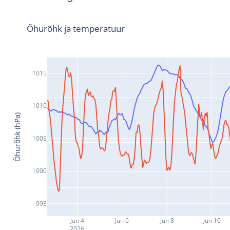
Õhurõhk ja temperatuur
1015
1010
Õhurõhk (hPa)
1005
1000
995
Jun 4
Jun 6
Jun 8
Jun 10
2026