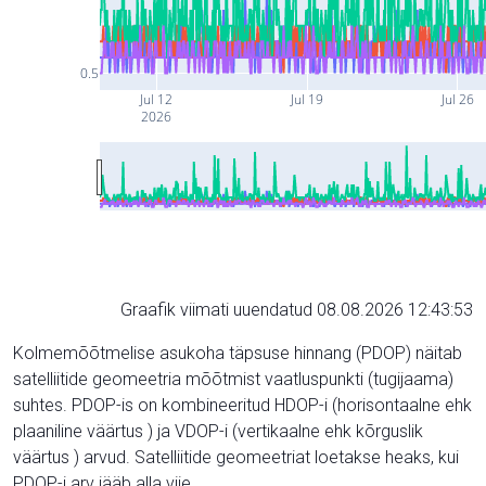
0.5
Jul 12
Jul 19
Jul 26
2026
Graafik viimati uuendatud 08.08.2026 12:43:53
Kolmemõõtmelise asukoha täpsuse hinnang (PDOP) näitab
satelliitide geomeetria mõõtmist vaatluspunkti (tugijaama)
suhtes. PDOP-is on kombineeritud HDOP-i (horisontaalne ehk
plaaniline väärtus ) ja VDOP-i (vertikaalne ehk kõrguslik
väärtus ) arvud. Satelliitide geomeetriat loetakse heaks, kui
PDOP-i arv jääb alla viie.