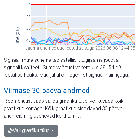
Jaama andmed uuendatud seisuga 2026-08-08 12:44:05
Signaali-müra suhe näitab satelliidilt tugijaama jõudva
signaali kvaliteeti. Suhte väärtust vahemikus 38–54 dB
loetakse heaks. Muul juhul on tegemist signaali häiringuga.
Viimase 30 päeva andmed
Rippmenüüst saab valida graafiku tüübi või kuvada kõik
graafikud korraga. Kõik graafikud sisaldavad 30 päeva
andmeid ning uuenevad kord tunnis.
Vali graafiku tüüp