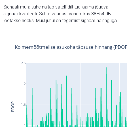
Signaali-müra suhe näitab satelliidilt tugijaama jõudva
signaali kvaliteeti. Suhte väärtust vahemikus 38–54 dB
loetakse heaks. Muul juhul on tegemist signaali häiringuga.
Kolmemõõtmelise asukoha täpsuse hinnang (PDOP
2.5
2
PDOP
1.5
1