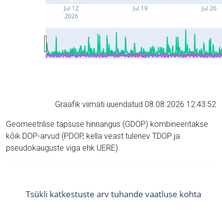
Jul 12
Jul 19
Jul 26
2026
Graafik viimati uuendatud 08.08.2026 12:43:52
Geomeetrilise täpsuse hinnangus (GDOP) kombineeritakse
kõik DOP-arvud (PDOP, kella veast tulenev TDOP ja
pseudokauguste viga ehk UERE).
Tsükli katkestuste arv tuhande vaatluse kohta