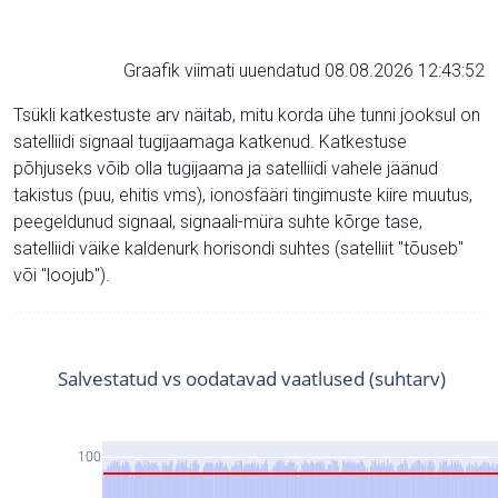
Graafik viimati uuendatud 08.08.2026 12:43:52
Tsükli katkestuste arv näitab, mitu korda ühe tunni jooksul on
satelliidi signaal tugijaamaga katkenud. Katkestuse
põhjuseks võib olla tugijaama ja satelliidi vahele jäänud
takistus (puu, ehitis vms), ionosfääri tingimuste kiire muutus,
peegeldunud signaal, signaali-müra suhte kõrge tase,
satelliidi väike kaldenurk horisondi suhtes (satelliit "tõuseb"
või "loojub").
Salvestatud vs oodatavad vaatlused (suhtarv)
100