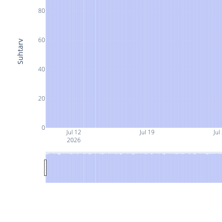
80
60
Suhtarv
40
20
0
Jul 12
Jul 19
Jul
2026