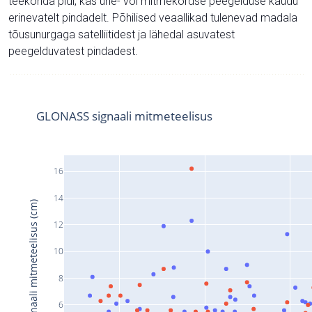
teekonda pidi, kas ühe- või mitmekordse peegelduse kaudu
erinevatelt pindadelt. Põhilised veaallikad tulenevad madala
tõusunurgaga satelliitidest ja lähedal asuvatest
peegelduvatest pindadest.
GLONASS signaali mitmeteelisus
16
14
Signaali mitmeteelisus (cm)
12
10
8
6