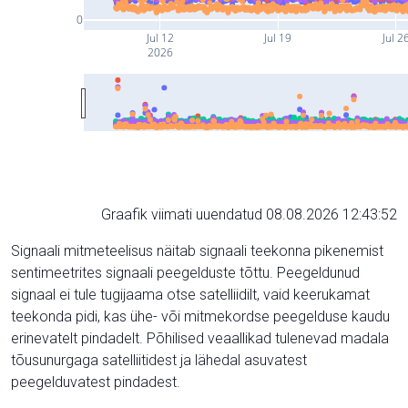
0
Jul 12
Jul 19
Jul 2
2026
Graafik viimati uuendatud 08.08.2026 12:43:52
Signaali mitmeteelisus näitab signaali teekonna pikenemist
sentimeetrites signaali peegelduste tõttu. Peegeldunud
signaal ei tule tugijaama otse satelliidilt, vaid keerukamat
teekonda pidi, kas ühe- või mitmekordse peegelduse kaudu
erinevatelt pindadelt. Põhilised veaallikad tulenevad madala
tõusunurgaga satelliitidest ja lähedal asuvatest
peegelduvatest pindadest.