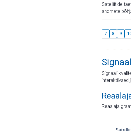
Satelliitide t
andmete põhja
7
8
9
1
Signaal
Signaali kvali
interaktiivsed 
Reaalaj
Reaalaja graa