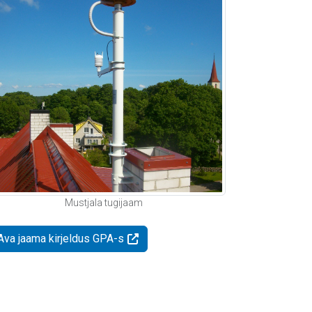
Mustjala tugijaam
Ava jaama kirjeldus GPA-s