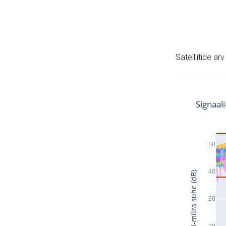
Satelliitide ar
Signaal
50
40
Signaali-müra suhe (dB)
30
20