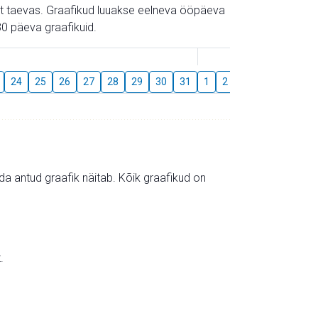
gust taevas. Graafikud luuakse eelneva ööpäeva
0 päeva graafikuid.
August
24
25
26
27
28
29
30
31
1
2
3
4
5
6
mida antud graafik näitab. Kõik graafikud on
.