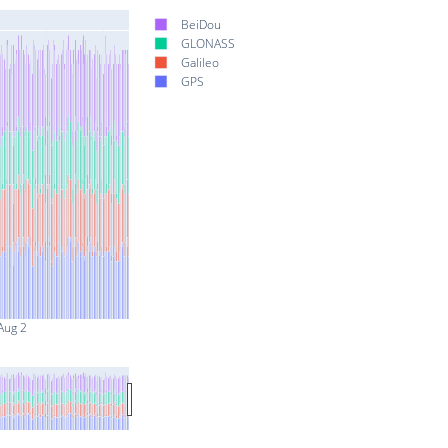
BeiDou
GLONASS
Galileo
GPS
Aug 2