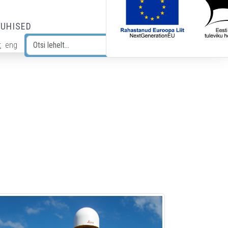
JUHISED
t
eng
Otsi