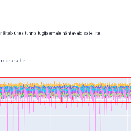
v näitab ühes tunnis tugijaamale nähtavaid satelliite.
i-müra suhe