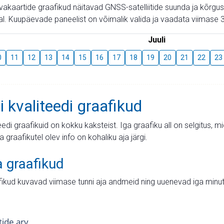
aevakaartide graafikud näitavad GNSS-satelliitide suunda ja kõr
l. Kuupäevade paneelist on võimalik valida ja vaadata viimase 3
Juuli
0
11
12
13
14
15
16
17
18
19
20
21
22
23
i kvaliteedi graafikud
teedi graafikuid on kokku kaksteist. Iga graafiku all on selgitus, 
ja graafikutel olev info on kohaliku aja järgi.
a graafikud
fikud kuvavad viimase tunni aja andmeid ning uuenevad iga minut