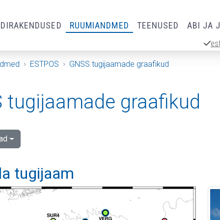
RDIRAKENDUSED
RUUMIANDMED
TEENUSED
ABI JA 
es
ndmed
ESTPOS
GNSS tugijaamade graafikud
tugijaamade graafikud
ad
la tugijaam