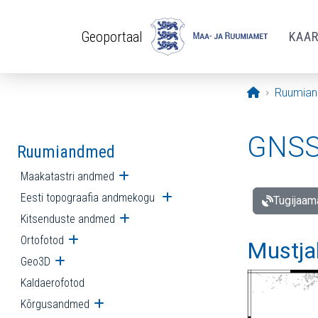
Liigu edasi põhisisu juurde
Geoportaal
KAA
Avaleht
Ruumia
GNSS 
Ruumiandmed
Maakatastri andmed
Ava alammenüü
Eesti topograafia andmekogu
Ava alammenüü
Tugijaam
Kitsenduste andmed
Ava alammenüü
Ortofotod
Ava alammenüü
Mustja
Geo3D
Ava alammenüü
Kaldaerofotod
Kõrgusandmed
Ava alammenüü