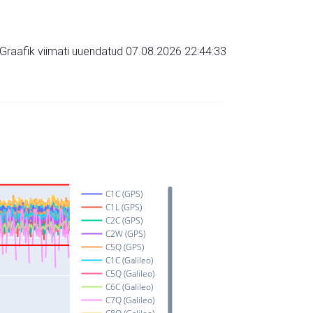
Graafik viimati uuendatud 07.08.2026 22:44:33
C1C (GPS)
C1L (GPS)
C2C (GPS)
C2W (GPS)
C5Q (GPS)
C1C (Galileo)
C5Q (Galileo)
C6C (Galileo)
C7Q (Galileo)