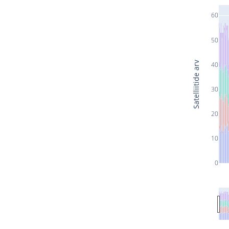
60
50
Satelliitide arv
40
30
20
10
0