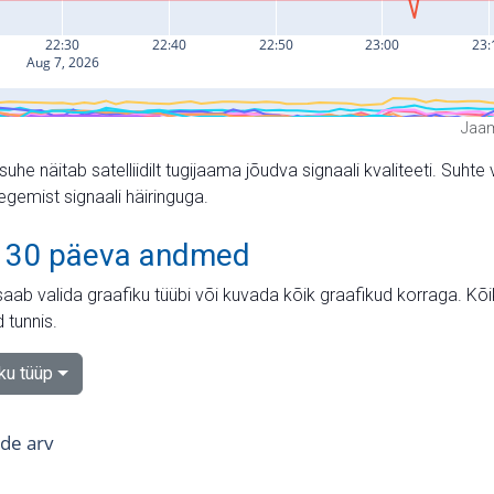
Jaam
suhe näitab satelliidilt tugijaama jõudva signaali kvaliteeti. Su
tegemist signaali häiringuga.
 30 päeva andmed
aab valida graafiku tüübi või kuvada kõik graafikud korraga. Kõ
 tunnis.
iku tüüp
tide arv