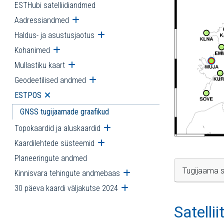
ESTHubi satelliidiandmed
Aadressiandmed
Ava alammenüü
Haldus- ja asustusjaotus
Ava alammenüü
Kohanimed
Ava alammenüü
Mullastiku kaart
Ava alammenüü
Geodeetilised andmed
Ava alammenüü
ESTPOS
Ava alammenüü
GNSS tugijaamade graafikud
Topokaardid ja aluskaardid
Ava alammenüü
Kaardilehtede süsteemid
Ava alammenüü
Planeeringute andmed
Tugijaama s
Kinnisvara tehingute andmebaas
Ava alammenüü
30 päeva kaardi väljakutse 2024
Ava alammenüü
Satelli