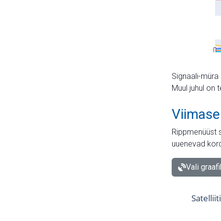
Signaali-müra 
Muul juhul on 
Viimase
Rippmenüüst s
uuenevad kord
Vali graaf
Satellii