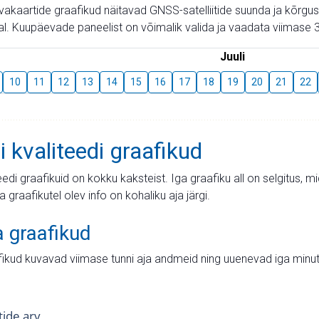
aevakaartide graafikud näitavad GNSS-satelliitide suunda ja kõr
l. Kuupäevade paneelist on võimalik valida ja vaadata viimase 3
Juuli
10
11
12
13
14
15
16
17
18
19
20
21
22
i kvaliteedi graafikud
teedi graafikuid on kokku kaksteist. Iga graafiku all on selgitus, 
ja graafikutel olev info on kohaliku aja järgi.
a graafikud
fikud kuvavad viimase tunni aja andmeid ning uuenevad iga minut