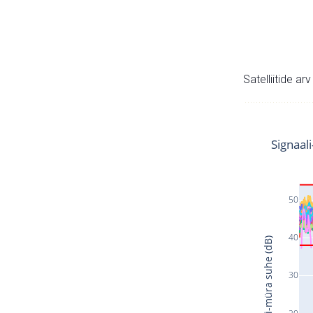
Satelliitide ar
Signaal
50
40
Signaali-müra suhe (dB)
30
20