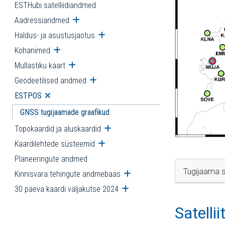
ESTHubi satelliidiandmed
Aadressiandmed
Ava alammenüü
Haldus- ja asustusjaotus
Ava alammenüü
Kohanimed
Ava alammenüü
Mullastiku kaart
Ava alammenüü
Geodeetilised andmed
Ava alammenüü
ESTPOS
Ava alammenüü
GNSS tugijaamade graafikud
Topokaardid ja aluskaardid
Ava alammenüü
Kaardilehtede süsteemid
Ava alammenüü
Planeeringute andmed
Tugijaama s
Kinnisvara tehingute andmebaas
Ava alammenüü
30 päeva kaardi väljakutse 2024
Ava alammenüü
Satelli