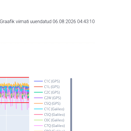
Graafik viimati uuendatud 06.08.2026 04:43:10
C1C (GPS)
C1L (GPS)
C2C (GPS)
C2W (GPS)
C5Q (GPS)
C1C (Galileo)
C5Q (Galileo)
C6C (Galileo)
C7Q (Galileo)