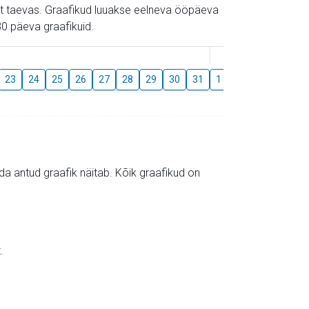
gust taevas. Graafikud luuakse eelneva ööpäeva
0 päeva graafikuid.
August
23
24
25
26
27
28
29
30
31
1
2
3
4
5
mida antud graafik näitab. Kõik graafikud on
.