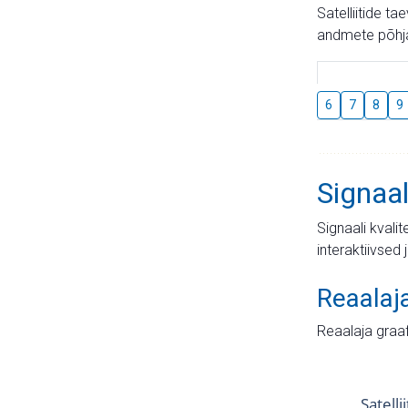
Satelliitide t
andmete põhja
6
7
8
9
Signaal
Signaali kvali
interaktiivsed 
Reaalaj
Reaalaja graa