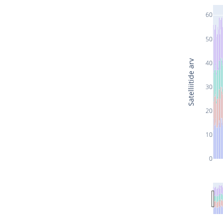
60
50
Satelliitide arv
40
30
20
10
0