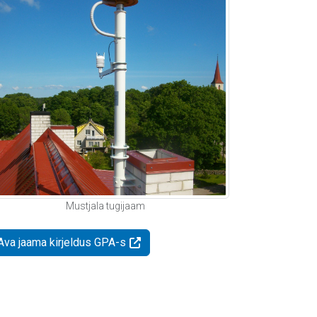
Mustjala tugijaam
Ava jaama kirjeldus GPA-s