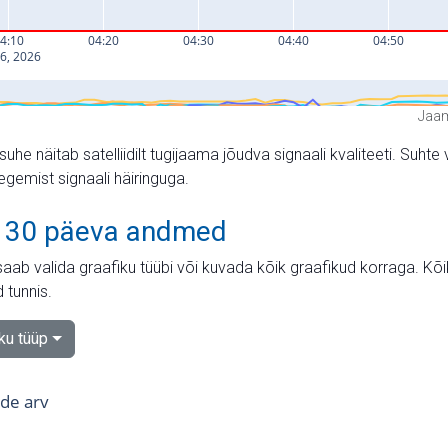
Jaam
suhe näitab satelliidilt tugijaama jõudva signaali kvaliteeti. Su
tegemist signaali häiringuga.
 30 päeva andmed
aab valida graafiku tüübi või kuvada kõik graafikud korraga. Kõ
 tunnis.
iku tüüp
tide arv