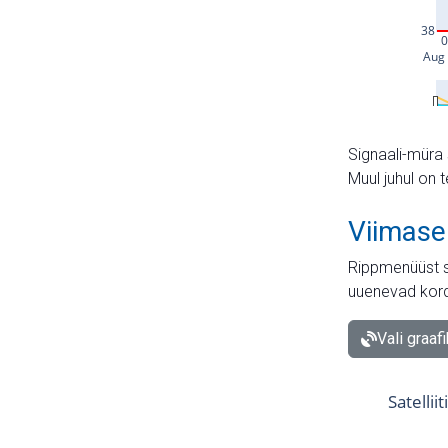
Signaali-müra 
Muul juhul on 
Viimase
Rippmenüüst s
uuenevad kord
Vali graaf
Satellii