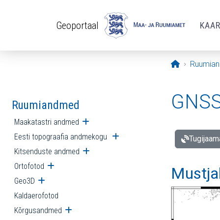
Liigu edasi põhisisu juurde
Geoportaal
KAA
Avaleht
Ruumia
GNSS 
Ruumiandmed
Maakatastri andmed
Ava alammenüü
Eesti topograafia andmekogu
Ava alammenüü
Tugijaam
Kitsenduste andmed
Ava alammenüü
Ortofotod
Ava alammenüü
Mustja
Geo3D
Ava alammenüü
Kaldaerofotod
Kõrgusandmed
Ava alammenüü