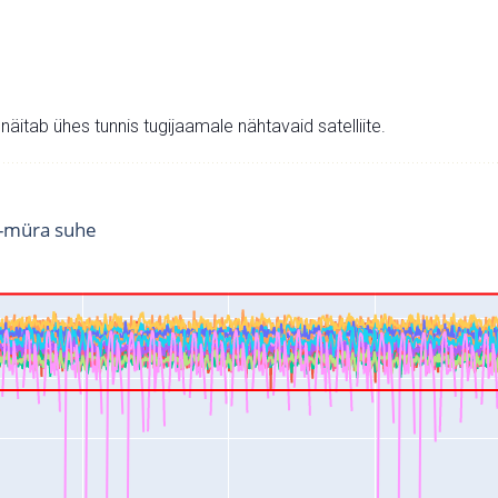
v näitab ühes tunnis tugijaamale nähtavaid satelliite.
i-müra suhe