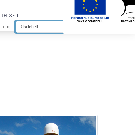
JUHISED
t
eng
Otsi