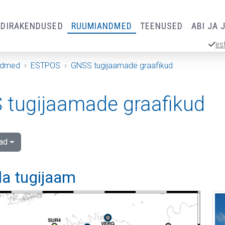
RDIRAKENDUSED
RUUMIANDMED
TEENUSED
ABI JA 
es
ndmed
ESTPOS
GNSS tugijaamade graafikud
tugijaamade graafikud
ad
la tugijaam