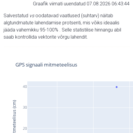
Graafik viimati uuendatud 07.08.2026 06:43:44
Salvestatud
vs
oodatavad vaatlused (suhtarv) näitab
algtundmatute lahendamise protsenti, mis võiks ideaalis
jääda vahemikku 95-100% . Selle statistilise hinnangu abil
saab kontrollida vektorite võrgu lahendit.
GPS signaali mitmeteelisus
40
Signaali mitmeteelisus (cm)
30
20