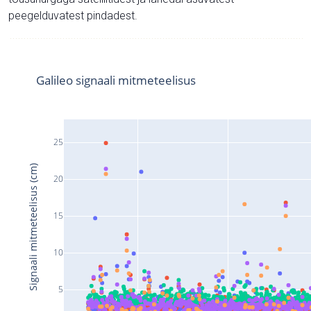
peegelduvatest pindadest.
Galileo signaali mitmeteelisus
25
Signaali mitmeteelisus (cm)
20
15
10
5