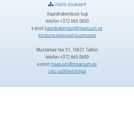
Vaata sisukaarti
Kaardirakenduse tugi
telefon +372 665 0600
e-post
kaardirakendus@maaruum.ee
Korduma kippuvad küsimused
Mustamäe tee 51, 10621 Tallinn
telefon +372 665 0600
e-post
maaruum@maaruum.ee
Liitu uuGISed listiga