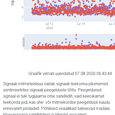
4
2
Jul 12
Jul 19
Jul 
2026
Graafik viimati uuendatud 07.08.2026 06:43:44
Signaali mitmeteelisus näitab signaali teekonna pikenemist
sentimeetrites signaali peegelduste tõttu. Peegeldunud
signaal ei tule tugijaama otse satelliidilt, vaid keerukamat
teekonda pidi, kas ühe- või mitmekordse peegelduse kaudu
erinevatelt pindadelt. Põhilised veaallikad tulenevad madala
tõusunurgaga satelliitidest ja lähedal asuvatest