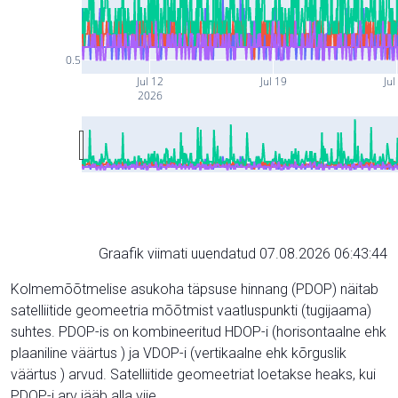
0.5
Jul 12
Jul 19
Jul
2026
Graafik viimati uuendatud 07.08.2026 06:43:44
Kolmemõõtmelise asukoha täpsuse hinnang (PDOP) näitab
satelliitide geomeetria mõõtmist vaatluspunkti (tugijaama)
suhtes. PDOP-is on kombineeritud HDOP-i (horisontaalne ehk
plaaniline väärtus ) ja VDOP-i (vertikaalne ehk kõrguslik
väärtus ) arvud. Satelliitide geomeetriat loetakse heaks, kui
PDOP-i arv jääb alla viie.