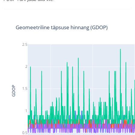
Geomeetriline täpsuse hinnang (GDOP)
2.5
2
GDOP
1.5
1
0.5