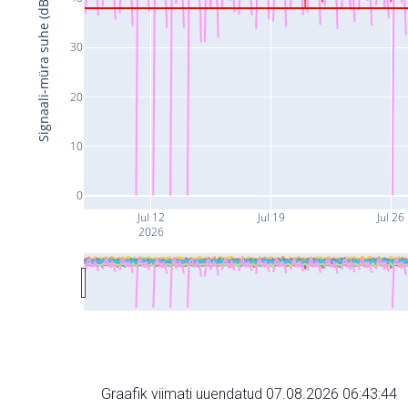
Signaali-müra suhe (dB)
30
20
10
0
Jul 12
Jul 19
Jul 26
2026
Graafik viimati uuendatud 07.08.2026 06:43:44