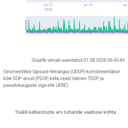
Jul 12
Jul 19
Jul
2026
Graafik viimati uuendatud 07.08.2026 06:43:43
Geomeetrilise täpsuse hinnangus (GDOP) kombineeritakse
kõik DOP-arvud (PDOP, kella veast tulenev TDOP ja
pseudokauguste viga ehk UERE).
Tsükli katkestuste arv tuhande vaatluse kohta