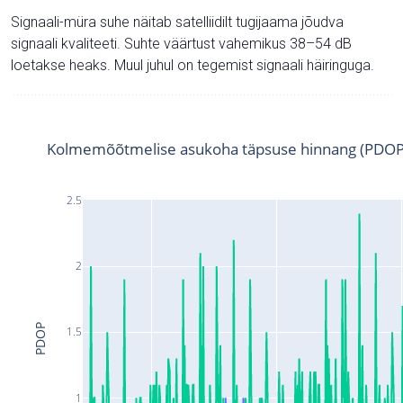
Signaali-müra suhe näitab satelliidilt tugijaama jõudva
signaali kvaliteeti. Suhte väärtust vahemikus 38–54 dB
loetakse heaks. Muul juhul on tegemist signaali häiringuga.
Kolmemõõtmelise asukoha täpsuse hinnang (PDOP
2.5
2
PDOP
1.5
1