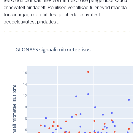
teekonda pidi, kas ühe- või mitmekordse peegelduse kaudu
erinevatelt pindadelt. Põhilised veaallikad tulenevad madala
tõusunurgaga satelliitidest ja lähedal asuvatest
peegelduvatest pindadest.
GLONASS signaali mitmeteelisus
16
14
Signaali mitmeteelisus (cm)
12
10
8
6