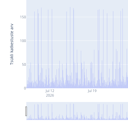
150
Tsükli katkestuste arv
100
50
0
Jul 12
Jul 19
2026