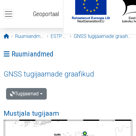
Liigu edasi põhisisu juurde
Geoportaal
Avaleht
Ruumiandmed
ESTPOS
GNSS tugijaamade graafikud
Ava menüü: Ruumiandmed
Ruumiandmed
GNSS tugijaamade graafikud
Tugijaamad
Mustjala tugijaam