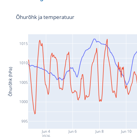
Õhurõhk ja temperatuur
1015
1010
Õhurõhk (hPa)
1005
1000
995
Jun 4
Jun 6
Jun 8
Jun 10
2026