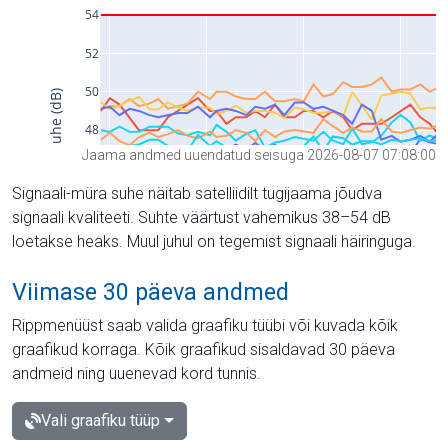
Jaama andmed uuendatud seisuga 2026-08-07 07:08:00
Signaali-müra suhe näitab satelliidilt tugijaama jõudva
signaali kvaliteeti. Suhte väärtust vahemikus 38–54 dB
loetakse heaks. Muul juhul on tegemist signaali häiringuga.
Viimase 30 päeva andmed
Rippmenüüst saab valida graafiku tüübi või kuvada kõik
graafikud korraga. Kõik graafikud sisaldavad 30 päeva
andmeid ning uuenevad kord tunnis.
Vali graafiku tüüp