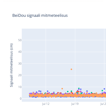
BeiDou signaali mitmeteelisus
50
Signaali mitmeteelisus (cm)
40
30
20
10
0
Jul 12
Jul 19
Jul 