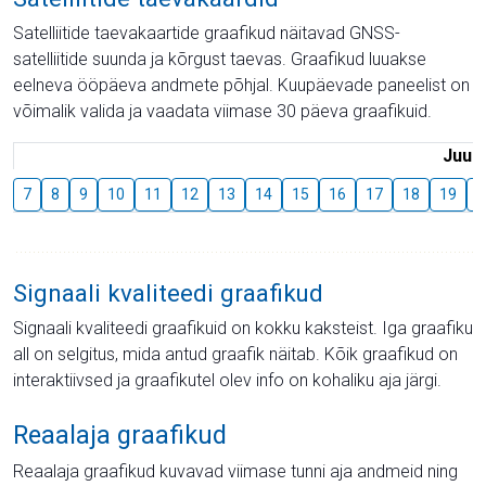
Satelliitide taevakaartide graafikud näitavad GNSS-
satelliitide suunda ja kõrgust taevas. Graafikud luuakse
eelneva ööpäeva andmete põhjal. Kuupäevade paneelist on
võimalik valida ja vaadata viimase 30 päeva graafikuid.
Juuli
7
8
9
10
11
12
13
14
15
16
17
18
19
2
Signaali kvaliteedi graafikud
Signaali kvaliteedi graafikuid on kokku kaksteist. Iga graafiku
all on selgitus, mida antud graafik näitab. Kõik graafikud on
interaktiivsed ja graafikutel olev info on kohaliku aja järgi.
Reaalaja graafikud
Reaalaja graafikud kuvavad viimase tunni aja andmeid ning