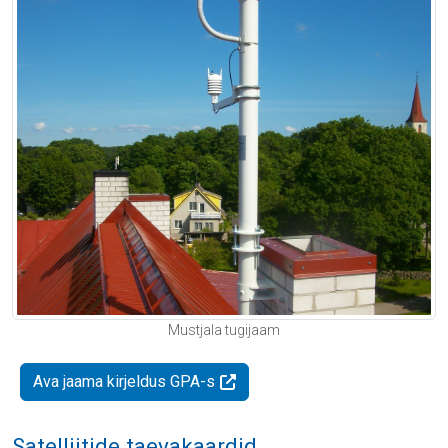
Mustjala tugijaam
Ava jaama kirjeldus GPA-s
Satelliitide taevakaardid