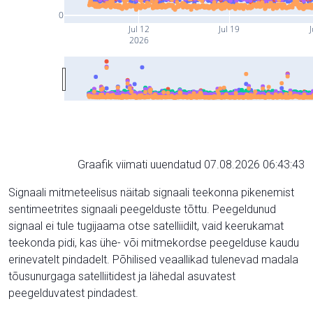
0
Jul 12
Jul 19
J
2026
Graafik viimati uuendatud 07.08.2026 06:43:43
Signaali mitmeteelisus näitab signaali teekonna pikenemist
sentimeetrites signaali peegelduste tõttu. Peegeldunud
signaal ei tule tugijaama otse satelliidilt, vaid keerukamat
teekonda pidi, kas ühe- või mitmekordse peegelduse kaudu
erinevatelt pindadelt. Põhilised veaallikad tulenevad madala
tõusunurgaga satelliitidest ja lähedal asuvatest
peegelduvatest pindadest.