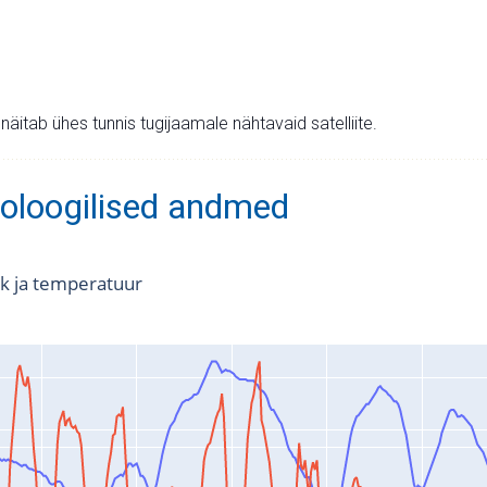
v näitab ühes tunnis tugijaamale nähtavaid satelliite.
oloogilised andmed
k ja temperatuur