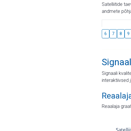
Satelliitide t
andmete põhja
6
7
8
9
Signaal
Signaali kvali
interaktiivsed 
Reaalaj
Reaalaja graa