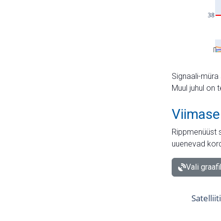
Signaali-müra 
Muul juhul on 
Viimase
Rippmenüüst s
uuenevad kord
Vali graaf
Satellii