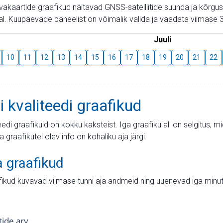
aevakaartide graafikud näitavad GNSS-satelliitide suunda ja kõr
l. Kuupäevade paneelist on võimalik valida ja vaadata viimase 3
Juuli
10
11
12
13
14
15
16
17
18
19
20
21
22
i kvaliteedi graafikud
teedi graafikuid on kokku kaksteist. Iga graafiku all on selgitus, 
ja graafikutel olev info on kohaliku aja järgi.
a graafikud
fikud kuvavad viimase tunni aja andmeid ning uuenevad iga minut