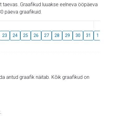
gust taevas. Graafikud luuakse eelneva ööpäeva
0 päeva graafikuid.
August
23
24
25
26
27
28
29
30
31
1
2
3
4
5
mida antud graafik näitab. Kõik graafikud on
.