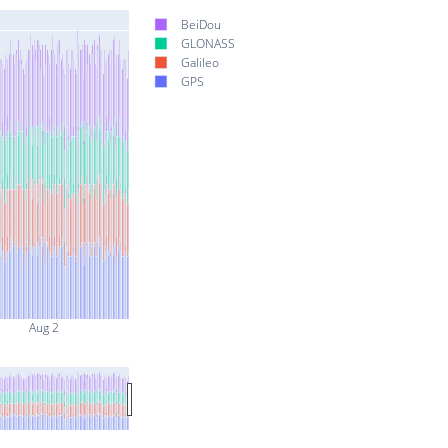
BeiDou
GLONASS
Galileo
GPS
Aug 2