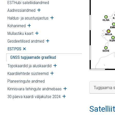
ESTHubi satelliidiandmed
Aadressiandmed
Ava alammenüü
Haldus- ja asustusjaotus
Ava alammenüü
Kohanimed
Ava alammenüü
Mullastiku kaart
Ava alammenüü
Geodeetilised andmed
Ava alammenüü
ESTPOS
Ava alammenüü
GNSS tugijaamade graafikud
Topokaardid ja aluskaardid
Ava alammenüü
Kaardilehtede süsteemid
Ava alammenüü
Planeeringute andmed
Tugijaama s
Kinnisvara tehingute andmebaas
Ava alammenüü
30 päeva kaardi väljakutse 2024
Ava alammenüü
Satelli