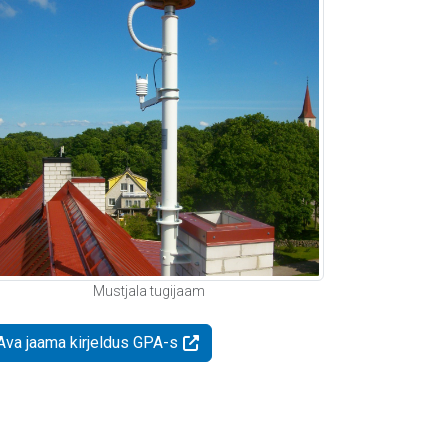
Mustjala tugijaam
Ava jaama kirjeldus GPA-s