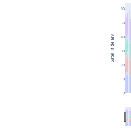
60
50
Satelliitide arv
40
30
20
10
0