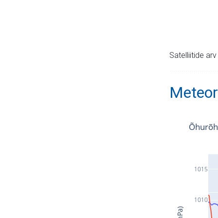
Satelliitide ar
Meteor
Õhurõh
1015
1010