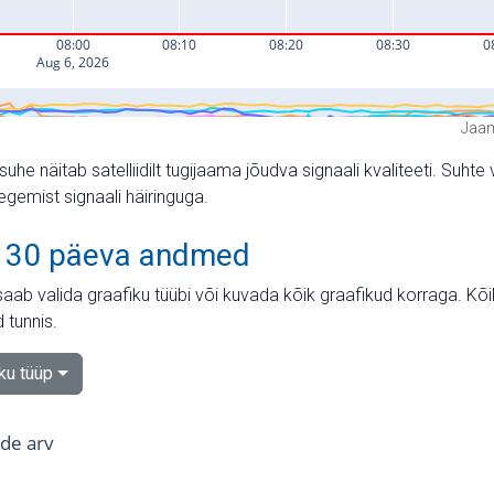
Jaam
suhe näitab satelliidilt tugijaama jõudva signaali kvaliteeti. Su
tegemist signaali häiringuga.
 30 päeva andmed
aab valida graafiku tüübi või kuvada kõik graafikud korraga. Kõ
 tunnis.
iku tüüp
tide arv