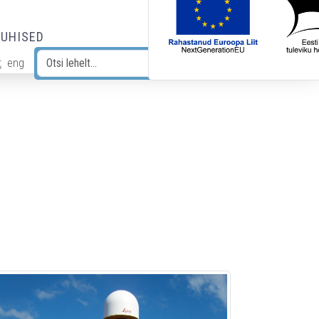
JUHISED
t
eng
Otsi