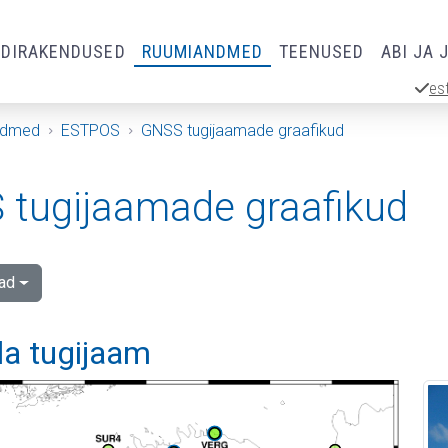
RDIRAKENDUSED
RUUMIANDMED
TEENUSED
ABI JA 
es
ndmed
ESTPOS
GNSS tugijaamade graafikud
tugijaamade graafikud
ad
la tugijaam