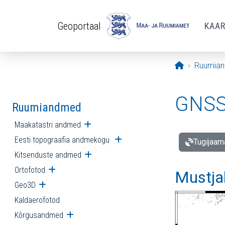
Liigu edasi põhisisu juurde
Geoportaal
KAA
Avaleht
Ruumia
GNSS 
Ruumiandmed
Maakatastri andmed
Ava alammenüü
Eesti topograafia andmekogu
Ava alammenüü
Tugijaam
Kitsenduste andmed
Ava alammenüü
Ortofotod
Ava alammenüü
Mustja
Geo3D
Ava alammenüü
Kaldaerofotod
Kõrgusandmed
Ava alammenüü