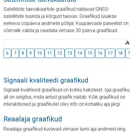
Satelliitide taevakaartide graafikud näitavad GNSS-
satelliitide suunda ja kõrgust taevas. Graafikud luuakse
eelneva ööpäeva andmete põhjal. Kuupäevade paneelist on
võimalik valida ja vaadata viimase 30 päeva graafikuid.
Juu
6
7
8
9
10
11
12
13
14
15
16
17
18
19
Signaali kvaliteedi graafikud
Signaali kvaliteedi graafikuid on kokku kaksteist. Iga graafiku
all on selgitus, mida antud graafik näitab. Kõik graafikud on
interaktiivsed ja graafikutel olev info on kohaliku aja järgi.
Reaalaja graafikud
Reaalaja graafikud kuvavad viimase tunni aja andmeid ning