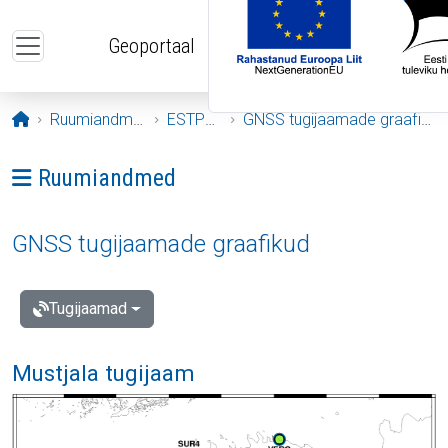
Liigu edasi põhisisu juurde
Geoportaal
Avaleht
Ruumiandmed
ESTPOS
GNSS tugijaamade graafikud
Ava menüü: Ruumiandmed
Ruumiandmed
GNSS tugijaamade graafikud
Tugijaamad
Mustjala tugijaam