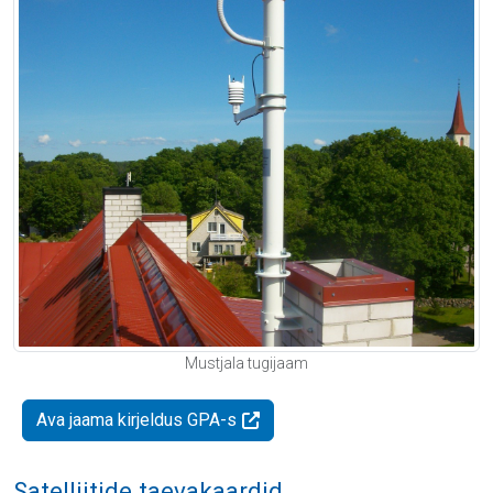
Mustjala tugijaam
Ava jaama kirjeldus GPA-s
Satelliitide taevakaardid