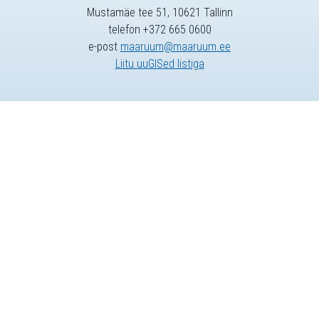
Mustamäe tee 51, 10621 Tallinn
telefon +372 665 0600
e-post
maaruum@maaruum.ee
Liitu uuGISed listiga