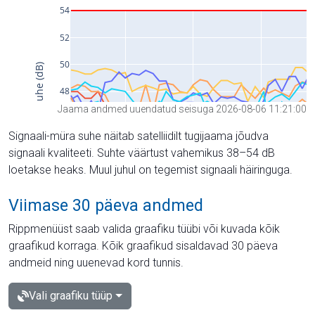
Jaama andmed uuendatud seisuga 2026-08-06 11:21:00
Signaali-müra suhe näitab satelliidilt tugijaama jõudva
signaali kvaliteeti. Suhte väärtust vahemikus 38–54 dB
loetakse heaks. Muul juhul on tegemist signaali häiringuga.
Viimase 30 päeva andmed
Rippmenüüst saab valida graafiku tüübi või kuvada kõik
graafikud korraga. Kõik graafikud sisaldavad 30 päeva
andmeid ning uuenevad kord tunnis.
Vali graafiku tüüp