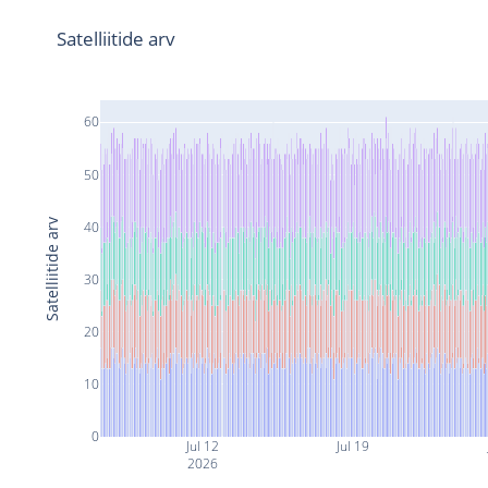
Satelliitide arv
60
50
Satelliitide arv
40
30
20
10
0
Jul 12
Jul 19
2026