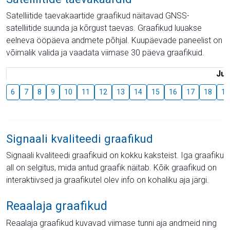
Satelliitide taevakaartide graafikud näitavad GNSS-
satelliitide suunda ja kõrgust taevas. Graafikud luuakse
eelneva ööpäeva andmete põhjal. Kuupäevade paneelist on
võimalik valida ja vaadata viimase 30 päeva graafikuid.
Juu
6
7
8
9
10
11
12
13
14
15
16
17
18
19
Signaali kvaliteedi graafikud
Signaali kvaliteedi graafikuid on kokku kaksteist. Iga graafiku
all on selgitus, mida antud graafik näitab. Kõik graafikud on
interaktiivsed ja graafikutel olev info on kohaliku aja järgi.
Reaalaja graafikud
Reaalaja graafikud kuvavad viimase tunni aja andmeid ning