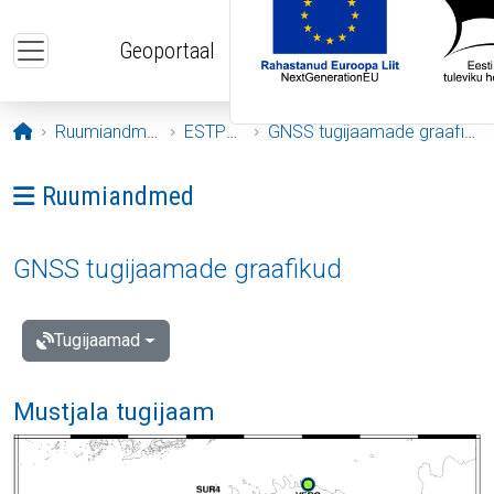
Liigu edasi põhisisu juurde
Geoportaal
Avaleht
Ruumiandmed
ESTPOS
GNSS tugijaamade graafikud
Ava menüü: Ruumiandmed
Ruumiandmed
GNSS tugijaamade graafikud
Tugijaamad
Mustjala tugijaam