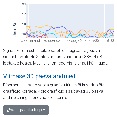
Jaama andmed uuendatud seisuga 2026-08-06 11:18:00
Signaali-müra suhe näitab satelliidilt tugijaama jõudva
signaali kvaliteeti. Suhte väärtust vahemikus 38–54 dB
loetakse heaks. Muul juhul on tegemist signaali häiringuga.
Viimase 30 päeva andmed
Rippmenüüst saab valida graafiku tüübi või kuvada kõik
graafikud korraga. Kõik graafikud sisaldavad 30 päeva
andmeid ning uuenevad kord tunnis.
Vali graafiku tüüp