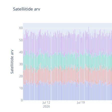
Satelliitide arv
60
50
Satelliitide arv
40
30
20
10
0
Jul 12
Jul 19
2026