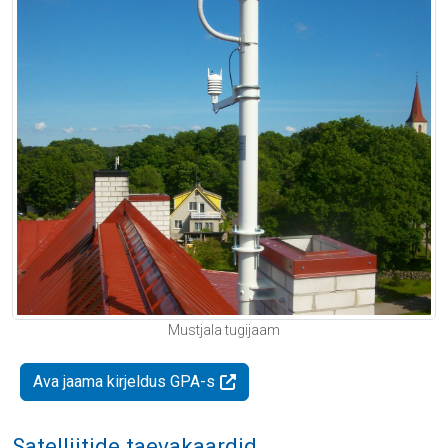
Mustjala tugijaam
Ava jaama kirjeldus GPA-s
Satelliitide taevakaardid