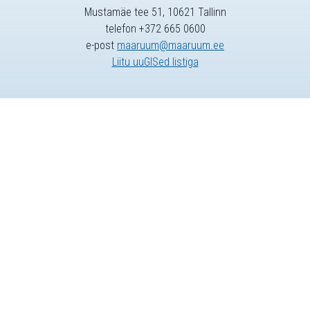
Mustamäe tee 51, 10621 Tallinn
telefon +372 665 0600
e-post
maaruum@maaruum.ee
Liitu uuGISed listiga