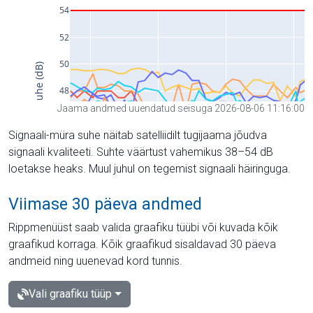
Jaama andmed uuendatud seisuga 2026-08-06 11:16:00
Signaali-müra suhe näitab satelliidilt tugijaama jõudva
signaali kvaliteeti. Suhte väärtust vahemikus 38–54 dB
loetakse heaks. Muul juhul on tegemist signaali häiringuga.
Viimase 30 päeva andmed
Rippmenüüst saab valida graafiku tüübi või kuvada kõik
graafikud korraga. Kõik graafikud sisaldavad 30 päeva
andmeid ning uuenevad kord tunnis.
Vali graafiku tüüp