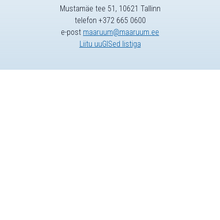
Mustamäe tee 51, 10621 Tallinn
telefon +372 665 0600
e-post
maaruum@maaruum.ee
Liitu uuGISed listiga