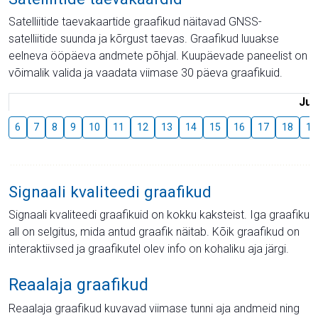
Satelliitide taevakaartide graafikud näitavad GNSS-
satelliitide suunda ja kõrgust taevas. Graafikud luuakse
eelneva ööpäeva andmete põhjal. Kuupäevade paneelist on
võimalik valida ja vaadata viimase 30 päeva graafikuid.
Juu
6
7
8
9
10
11
12
13
14
15
16
17
18
19
Signaali kvaliteedi graafikud
Signaali kvaliteedi graafikuid on kokku kaksteist. Iga graafiku
all on selgitus, mida antud graafik näitab. Kõik graafikud on
interaktiivsed ja graafikutel olev info on kohaliku aja järgi.
Reaalaja graafikud
Reaalaja graafikud kuvavad viimase tunni aja andmeid ning