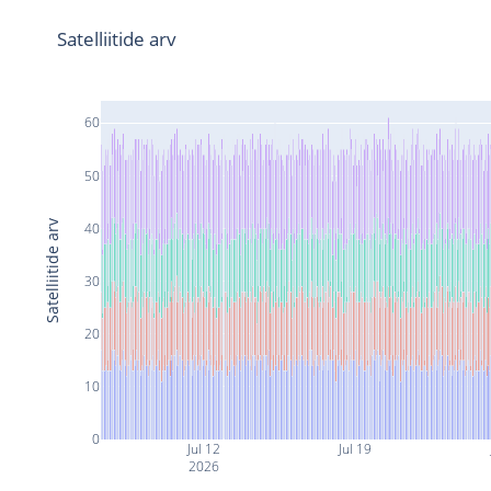
Satelliitide arv
60
50
Satelliitide arv
40
30
20
10
0
Jul 12
Jul 19
2026