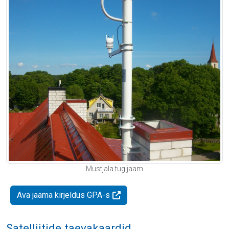
Mustjala tugijaam
Ava jaama kirjeldus GPA-s
Satelliitide taevakaardid