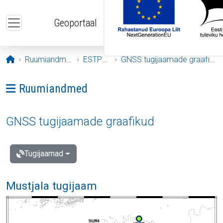
Liigu edasi põhisisu juurde
Geoportaal
Avaleht
Ruumiandmed
ESTPOS
GNSS tugijaamade graafikud
Ava menüü: Ruumiandmed
Ruumiandmed
GNSS tugijaamade graafikud
Tugijaamad
Mustjala tugijaam