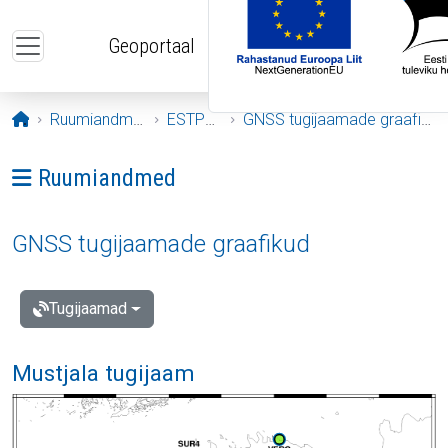
Liigu edasi põhisisu juurde
Geoportaal
Avaleht
Ruumiandmed
ESTPOS
GNSS tugijaamade graafikud
Ava menüü: Ruumiandmed
Ruumiandmed
GNSS tugijaamade graafikud
Tugijaamad
Mustjala tugijaam