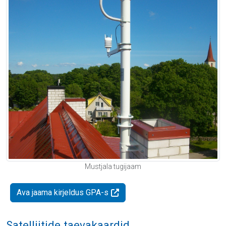
Mustjala tugijaam
Ava jaama kirjeldus GPA-s
Satelliitide taevakaardid