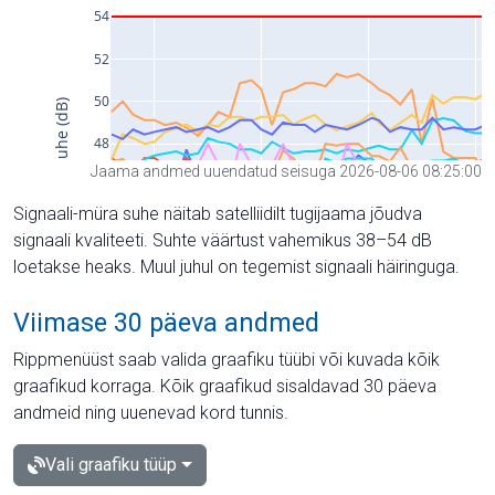
Jaama andmed uuendatud seisuga 2026-08-06 08:25:00
Signaali-müra suhe näitab satelliidilt tugijaama jõudva
signaali kvaliteeti. Suhte väärtust vahemikus 38–54 dB
loetakse heaks. Muul juhul on tegemist signaali häiringuga.
Viimase 30 päeva andmed
Rippmenüüst saab valida graafiku tüübi või kuvada kõik
graafikud korraga. Kõik graafikud sisaldavad 30 päeva
andmeid ning uuenevad kord tunnis.
Vali graafiku tüüp