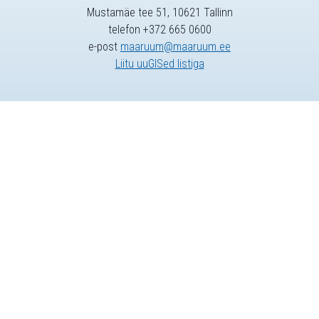
Mustamäe tee 51, 10621 Tallinn
telefon +372 665 0600
e-post
maaruum@maaruum.ee
Liitu uuGISed listiga