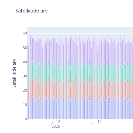
Satelliitide arv
60
50
Satelliitide arv
40
30
20
10
0
Jul 12
Jul 19
2026