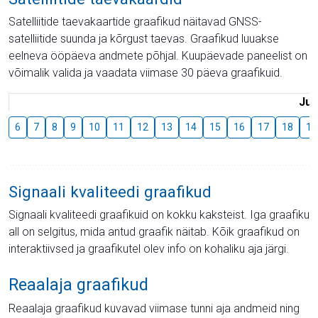
Satelliitide taevakaartide graafikud näitavad GNSS-
satelliitide suunda ja kõrgust taevas. Graafikud luuakse
eelneva ööpäeva andmete põhjal. Kuupäevade paneelist on
võimalik valida ja vaadata viimase 30 päeva graafikuid.
Juu
6
7
8
9
10
11
12
13
14
15
16
17
18
19
Signaali kvaliteedi graafikud
Signaali kvaliteedi graafikuid on kokku kaksteist. Iga graafiku
all on selgitus, mida antud graafik näitab. Kõik graafikud on
interaktiivsed ja graafikutel olev info on kohaliku aja järgi.
Reaalaja graafikud
Reaalaja graafikud kuvavad viimase tunni aja andmeid ning