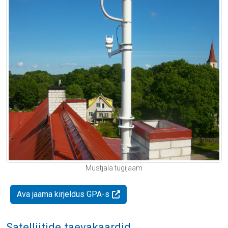
Mustjala tugijaam
Ava jaama kirjeldus GPA-s
Satelliitide taevakaardid