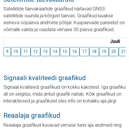
Satelliitide taevakaartide graafikud näitavad GNSS-
satelliitide suunda ja kõrgust taevas. Graafikud luuakse
eelneva ööpäeva andmete põhjal. Kuupäevade paneelist on
võimalik valida ja vaadata viimase 30 päeva graafikuid.
Juuli
9
10
11
12
13
14
15
16
17
18
19
20
21
Signaali kvaliteedi graafikud
Signaali kvaliteedi graafikuid on kokku kaksteist. Iga graafiku
all on selgitus, mida antud graafik näitab. Kõik graafikud on
interaktiivsed ja graafikutel olev info on kohaliku aja järgi.
Reaalaja graafikud
Reaalaja graafikud kuvavad viimase tunni aja andmeid ning