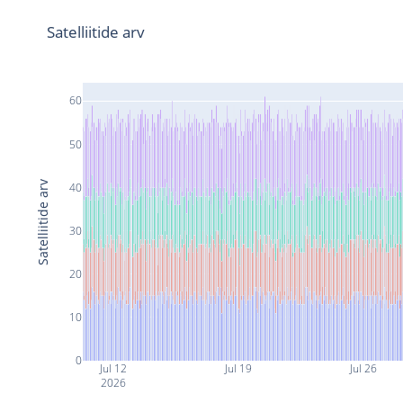
Satelliitide arv
60
50
Satelliitide arv
40
30
20
10
0
Jul 12
Jul 19
Jul 26
2026