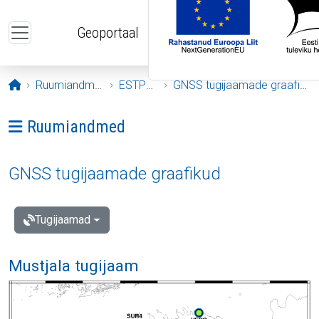
Liigu edasi põhisisu juurde
Geoportaal
Avaleht
Ruumiandmed
ESTPOS
GNSS tugijaamade graafikud
Ava menüü: Ruumiandmed
Ruumiandmed
GNSS tugijaamade graafikud
Tugijaamad
Mustjala tugijaam