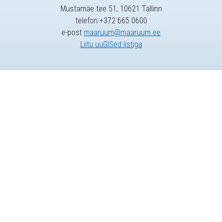
Mustamäe tee 51, 10621 Tallinn
telefon +372 665 0600
e-post
maaruum@maaruum.ee
Liitu uuGISed listiga