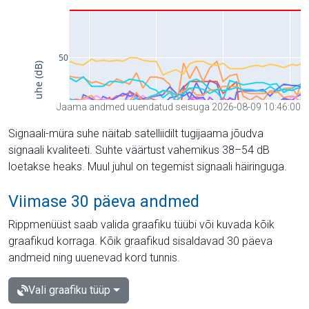
Jaama andmed uuendatud seisuga 2026-08-09 10:46:00
Signaali-müra suhe näitab satelliidilt tugijaama jõudva
signaali kvaliteeti. Suhte väärtust vahemikus 38–54 dB
loetakse heaks. Muul juhul on tegemist signaali häiringuga.
Viimase 30 päeva andmed
Rippmenüüst saab valida graafiku tüübi või kuvada kõik
graafikud korraga. Kõik graafikud sisaldavad 30 päeva
andmeid ning uuenevad kord tunnis.
Vali graafiku tüüp