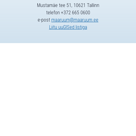
Mustamäe tee 51, 10621 Tallinn
telefon +372 665 0600
e-post
maaruum@maaruum.ee
Liitu uuGISed listiga