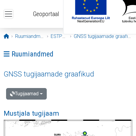
Liigu edasi põhisisu juurde
Geoportaal
Avaleht
Ruumiandmed
ESTPOS
GNSS tugijaamade graafikud
Ava menüü: Ruumiandmed
Ruumiandmed
GNSS tugijaamade graafikud
Tugijaamad
Mustjala tugijaam