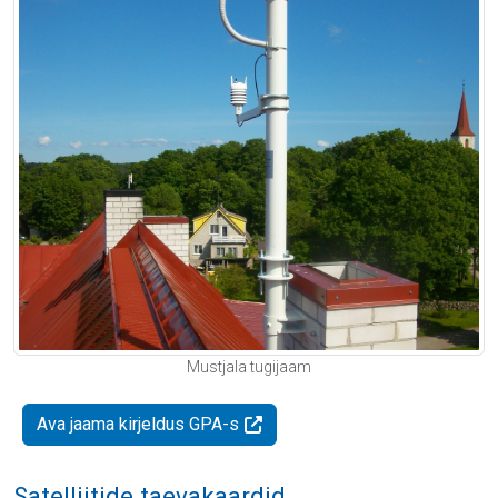
Mustjala tugijaam
Ava jaama kirjeldus GPA-s
Satelliitide taevakaardid