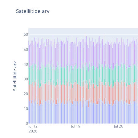
Satelliitide arv
60
50
Satelliitide arv
40
30
20
10
0
Jul 12
Jul 19
Jul 26
2026