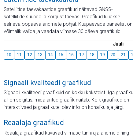
Satelliitide taevakaartide graafikud näitavad GNSS-
satelliitide suunda ja kõrgust taevas. Graafikud luuakse
eelneva ööpäeva andmete põhjal. Kuupäevade paneelist on
võimalik valida ja vaadata viimase 30 päeva graafikuid.
Juuli
10
11
12
13
14
15
16
17
18
19
20
21
22
Signaali kvaliteedi graafikud
Signaali kvaliteedi graafikuid on kokku kaksteist. Iga graafiku
all on selgitus, mida antud graafik näitab. Kõik graafikud on
interaktiivsed ja graafikutel olev info on kohaliku aja järgi.
Reaalaja graafikud
Reaalaja graafikud kuvavad viimase tunni aja andmeid ning