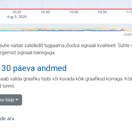
Jaam
suhe näitab satelliidilt tugijaama jõudva signaali kvaliteeti. Su
tegemist signaali häiringuga.
 30 päeva andmed
aab valida graafiku tüübi või kuvada kõik graafikud korraga. Kõ
 tunnis.
iku tüüp
tide arv