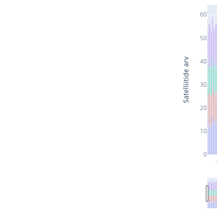
60
50
Satelliitide arv
40
30
20
10
0