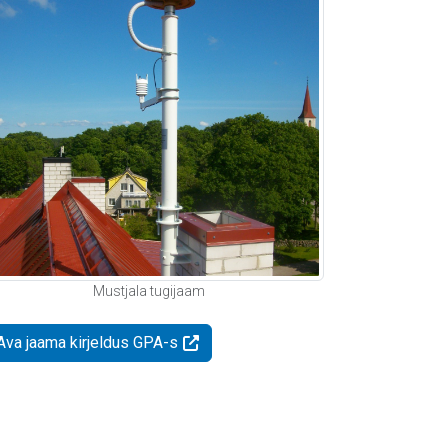
Mustjala tugijaam
Ava jaama kirjeldus GPA-s