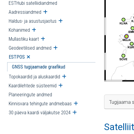
ESTHubi satelliidiandmed
Aadressiandmed
Ava alammenüü
Haldus- ja asustusjaotus
Ava alammenüü
Kohanimed
Ava alammenüü
Mullastiku kaart
Ava alammenüü
Geodeetilised andmed
Ava alammenüü
ESTPOS
Ava alammenüü
GNSS tugijaamade graafikud
Topokaardid ja aluskaardid
Ava alammenüü
Kaardilehtede süsteemid
Ava alammenüü
Planeeringute andmed
Tugijaama s
Kinnisvara tehingute andmebaas
Ava alammenüü
30 päeva kaardi väljakutse 2024
Ava alammenüü
Satelli