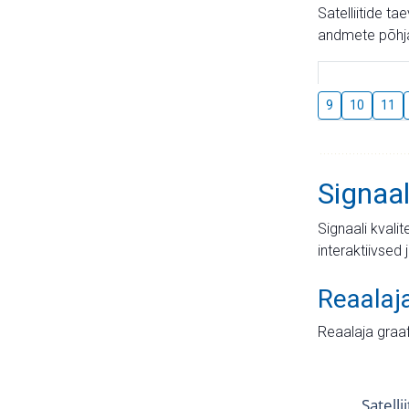
Satelliitide t
andmete põhja
9
10
11
Signaal
Signaali kvali
interaktiivsed 
Reaalaj
Reaalaja graa