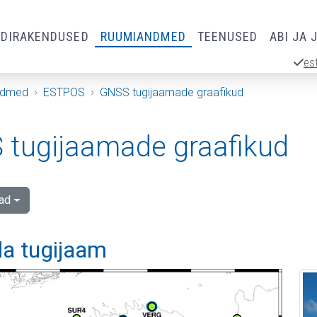
RDIRAKENDUSED
RUUMIANDMED
TEENUSED
ABI JA 
es
ndmed
ESTPOS
GNSS tugijaamade graafikud
tugijaamade graafikud
ad
la tugijaam