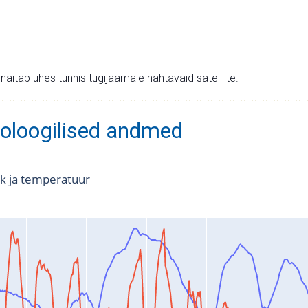
v näitab ühes tunnis tugijaamale nähtavaid satelliite.
oloogilised andmed
k ja temperatuur