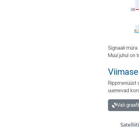
Signaali-müra 
Muul juhul on 
Viimase
Rippmenüüst s
uuenevad kord
Vali graaf
Satellii