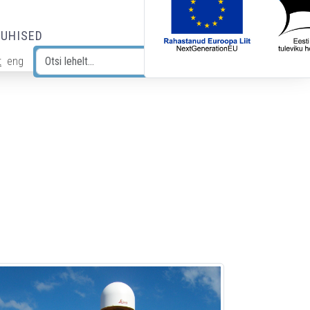
JUHISED
t
eng
Otsi