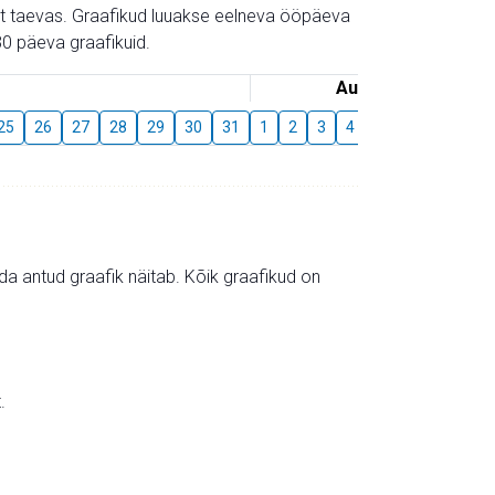
gust taevas. Graafikud luuakse eelneva ööpäeva
0 päeva graafikuid.
August
25
26
27
28
29
30
31
1
2
3
4
5
6
7
8
mida antud graafik näitab. Kõik graafikud on
.