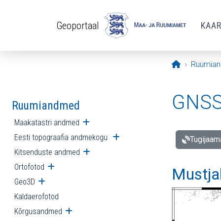
Liigu edasi põhisisu juurde
Geoportaal
KAA
Avaleht
Ruumia
GNSS 
Ruumiandmed
Maakatastri andmed
Ava alammenüü
Eesti topograafia andmekogu
Ava alammenüü
Tugijaam
Kitsenduste andmed
Ava alammenüü
Ortofotod
Ava alammenüü
Mustja
Geo3D
Ava alammenüü
Kaldaerofotod
Kõrgusandmed
Ava alammenüü