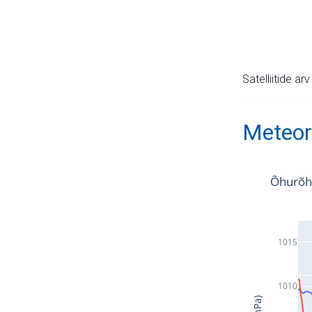
Satelliitide ar
Meteor
Õhurõh
1015
1010