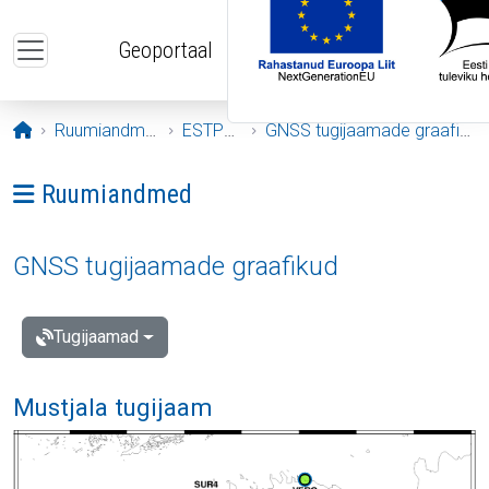
Liigu edasi põhisisu juurde
Geoportaal
Avaleht
Ruumiandmed
ESTPOS
GNSS tugijaamade graafikud
Ava menüü: Ruumiandmed
Ruumiandmed
GNSS tugijaamade graafikud
Tugijaamad
Mustjala tugijaam