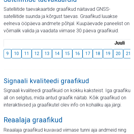
Satelliitide taevakaartide graafikud näitavad GNSS-
satelliitide suunda ja kõrgust taevas. Graafikud luuakse
eelneva ööpäeva andmete põhjal. Kuupäevade paneelist on
võimalik valida ja vaadata viimase 30 päeva graafikuid.
Juuli
9
10
11
12
13
14
15
16
17
18
19
20
21
Signaali kvaliteedi graafikud
Signaali kvaliteedi graafikuid on kokku kaksteist. Iga graafiku
all on selgitus, mida antud graafik näitab. Kõik graafikud on
interaktiivsed ja graafikutel olev info on kohaliku aja järgi.
Reaalaja graafikud
Reaalaja graafikud kuvavad viimase tunni aja andmeid ning