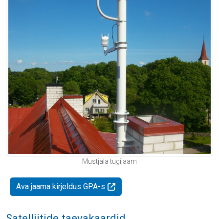
Mustjala tugijaam
Ava jaama kirjeldus GPA-s
Satelliitide taevakaardid