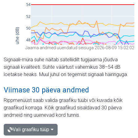
Jaama andmed uuendatud seisuga 2026-08-09 15:02:02
Signaali-müra suhe näitab satelliidilt tugijaama jõudva
signaali kvaliteeti. Suhte väärtust vahemikus 38–54 dB
loetakse heaks. Muul juhul on tegemist signaali häiringuga.
Viimase 30 päeva andmed
Rippmenüüst saab valida graafiku tüübi või kuvada kõik
graafikud korraga. Kõik graafikud sisaldavad 30 päeva
andmeid ning uuenevad kord tunnis.
Vali graafiku tüüp