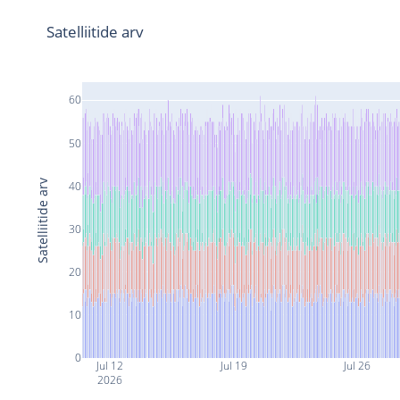
Satelliitide arv
60
50
Satelliitide arv
40
30
20
10
0
Jul 12
Jul 19
Jul 26
2026