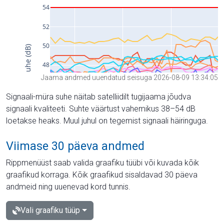
Jaama andmed uuendatud seisuga 2026-08-09 13:34:05
Signaali-müra suhe näitab satelliidilt tugijaama jõudva
signaali kvaliteeti. Suhte väärtust vahemikus 38–54 dB
loetakse heaks. Muul juhul on tegemist signaali häiringuga.
Viimase 30 päeva andmed
Rippmenüüst saab valida graafiku tüübi või kuvada kõik
graafikud korraga. Kõik graafikud sisaldavad 30 päeva
andmeid ning uuenevad kord tunnis.
Vali graafiku tüüp