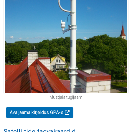
Mustjala tugijaam
Ava jaama kirjeldus GPA-s
Satelliitide taevakaardid