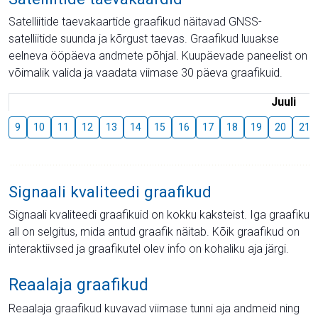
Satelliitide taevakaartide graafikud näitavad GNSS-
satelliitide suunda ja kõrgust taevas. Graafikud luuakse
eelneva ööpäeva andmete põhjal. Kuupäevade paneelist on
võimalik valida ja vaadata viimase 30 päeva graafikuid.
Juuli
9
10
11
12
13
14
15
16
17
18
19
20
21
Signaali kvaliteedi graafikud
Signaali kvaliteedi graafikuid on kokku kaksteist. Iga graafiku
all on selgitus, mida antud graafik näitab. Kõik graafikud on
interaktiivsed ja graafikutel olev info on kohaliku aja järgi.
Reaalaja graafikud
Reaalaja graafikud kuvavad viimase tunni aja andmeid ning