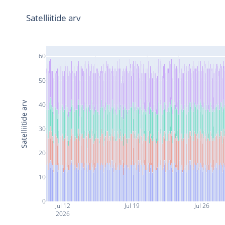
Satelliitide arv
60
50
Satelliitide arv
40
30
20
10
0
Jul 12
Jul 19
Jul 26
2026