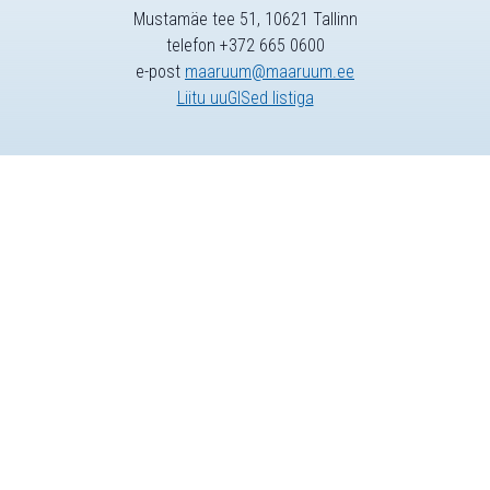
Mustamäe tee 51, 10621 Tallinn
telefon +372 665 0600
e-post
maaruum@maaruum.ee
Liitu uuGISed listiga