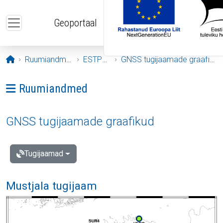
Liigu edasi põhisisu juurde
Geoportaal
Avaleht
Ruumiandmed
ESTPOS
GNSS tugijaamade graafikud
Ava menüü: Ruumiandmed
Ruumiandmed
GNSS tugijaamade graafikud
Tugijaamad
Mustjala tugijaam