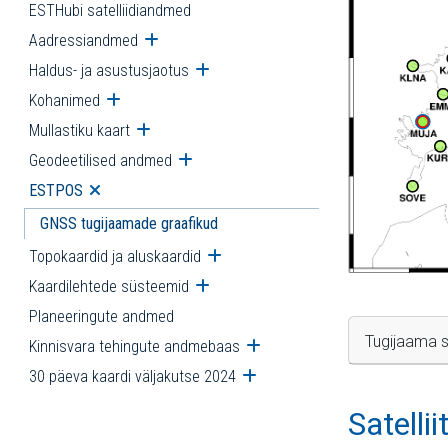
ESTHubi satelliidiandmed
Aadressiandmed
Ava alammenüü
Haldus- ja asustusjaotus
Ava alammenüü
Kohanimed
Ava alammenüü
Mullastiku kaart
Ava alammenüü
Geodeetilised andmed
Ava alammenüü
ESTPOS
Ava alammenüü
GNSS tugijaamade graafikud
Topokaardid ja aluskaardid
Ava alammenüü
Kaardilehtede süsteemid
Ava alammenüü
Planeeringute andmed
Tugijaama s
Kinnisvara tehingute andmebaas
Ava alammenüü
30 päeva kaardi väljakutse 2024
Ava alammenüü
Satelli