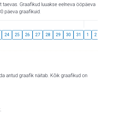
gust taevas. Graafikud luuakse eelneva ööpäeva
0 päeva graafikuid.
August
24
25
26
27
28
29
30
31
1
2
3
4
5
6
mida antud graafik näitab. Kõik graafikud on
.