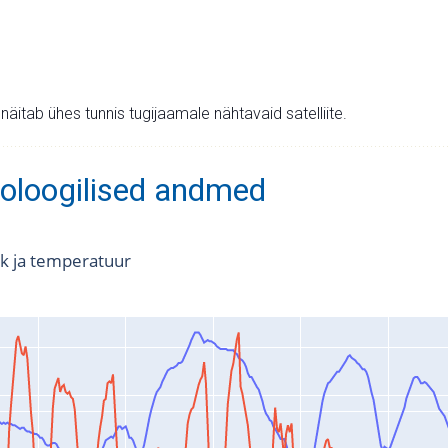
v näitab ühes tunnis tugijaamale nähtavaid satelliite.
oloogilised andmed
k ja temperatuur