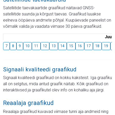
Satelliitide taevakaartide graafikud näitavad GNSS-
satelliitide suunda ja kõrgust taevas. Graafikud luuakse
eelneva ööpäeva andmete põhjal. Kuupäevade paneelist on
võimalik valida ja vaadata viimase 30 päeva graafikuid.
Juuli
7
8
9
10
11
12
13
14
15
16
17
18
19
2
Signaali kvaliteedi graafikud
Signaali kvaliteedi graafikuid on kokku kaksteist. Iga graafiku
all on selgitus, mida antud graafik näitab. Kõik graafikud on
interaktiivsed ja graafikutel olev info on kohaliku aja järgi.
Reaalaja graafikud
Reaalaja graafikud kuvavad viimase tunni aja andmeid ning