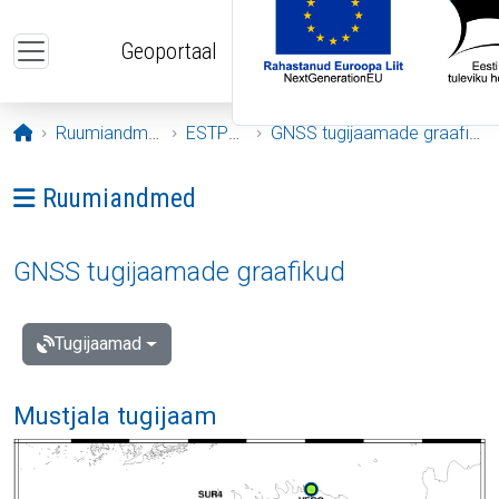
Liigu edasi põhisisu juurde
Geoportaal
Avaleht
Ruumiandmed
ESTPOS
GNSS tugijaamade graafikud
Ava menüü: Ruumiandmed
Ruumiandmed
GNSS tugijaamade graafikud
Tugijaamad
Mustjala tugijaam