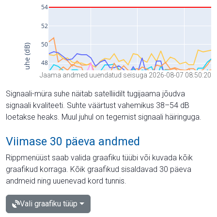
Jaama andmed uuendatud seisuga 2026-08-07 08:50:20
Signaali-müra suhe näitab satelliidilt tugijaama jõudva
signaali kvaliteeti. Suhte väärtust vahemikus 38–54 dB
loetakse heaks. Muul juhul on tegemist signaali häiringuga.
Viimase 30 päeva andmed
Rippmenüüst saab valida graafiku tüübi või kuvada kõik
graafikud korraga. Kõik graafikud sisaldavad 30 päeva
andmeid ning uuenevad kord tunnis.
Vali graafiku tüüp