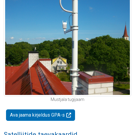
Mustjala tugijaam
Ava jaama kirjeldus GPA-s
Satelliitide taevakaardid