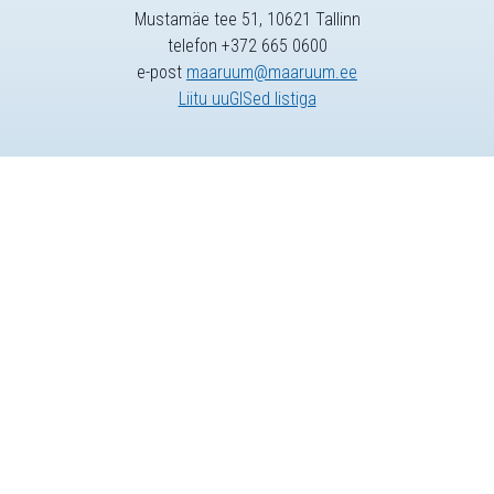
Mustamäe tee 51, 10621 Tallinn
telefon +372 665 0600
e-post
maaruum@maaruum.ee
Liitu uuGISed listiga