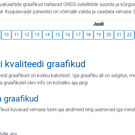
aevakaartide graafikud näitavad GNSS-satelliitide suunda ja kõr
l. Kuupäevade paneelist on võimalik valida ja vaadata viimase 3
Juuli
10
11
12
13
14
15
16
17
18
19
20
21
22
i kvaliteedi graafikud
teedi graafikuid on kokku kaksteist. Iga graafiku all on selgitus, 
ja graafikutel olev info on kohaliku aja järgi.
a graafikud
fikud kuvavad viimase tunni aja andmeid ning uuenevad iga minut