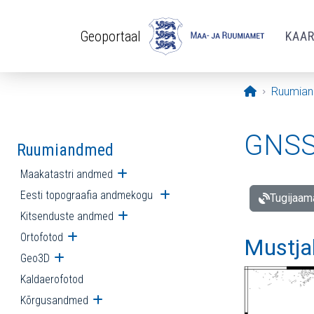
Liigu edasi põhisisu juurde
Geoportaal
KAA
Avaleht
Ruumia
GNSS 
Ruumiandmed
Maakatastri andmed
Ava alammenüü
Eesti topograafia andmekogu
Ava alammenüü
Tugijaam
Kitsenduste andmed
Ava alammenüü
Ortofotod
Ava alammenüü
Mustja
Geo3D
Ava alammenüü
Kaldaerofotod
Kõrgusandmed
Ava alammenüü