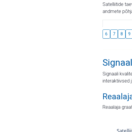
Satelliitide t
andmete põhja
6
7
8
9
Signaal
Signaali kvali
interaktiivsed 
Reaalaj
Reaalaja graa