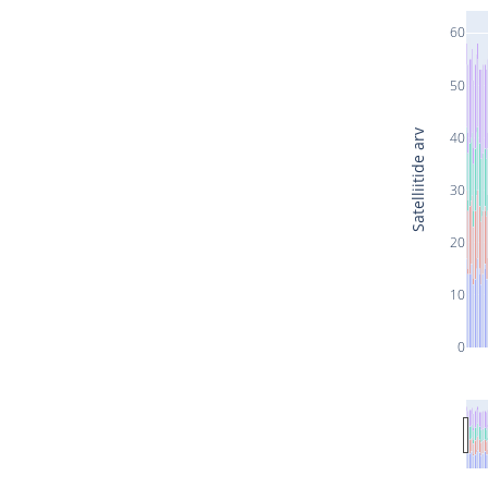
60
50
Satelliitide arv
40
30
20
10
0