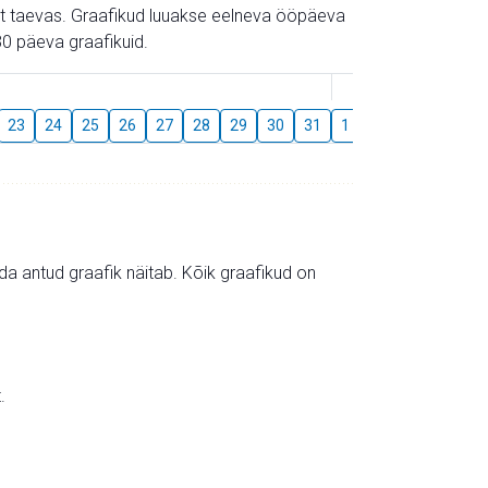
gust taevas. Graafikud luuakse eelneva ööpäeva
0 päeva graafikuid.
August
23
24
25
26
27
28
29
30
31
1
2
3
4
5
mida antud graafik näitab. Kõik graafikud on
.