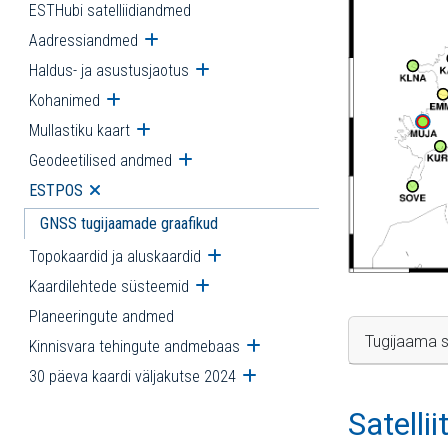
ESTHubi satelliidiandmed
Aadressiandmed
Ava alammenüü
Haldus- ja asustusjaotus
Ava alammenüü
Kohanimed
Ava alammenüü
Mullastiku kaart
Ava alammenüü
Geodeetilised andmed
Ava alammenüü
ESTPOS
Ava alammenüü
GNSS tugijaamade graafikud
Topokaardid ja aluskaardid
Ava alammenüü
Kaardilehtede süsteemid
Ava alammenüü
Planeeringute andmed
Tugijaama s
Kinnisvara tehingute andmebaas
Ava alammenüü
30 päeva kaardi väljakutse 2024
Ava alammenüü
Satelli