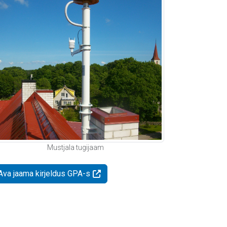
Mustjala tugijaam
Ava jaama kirjeldus GPA-s