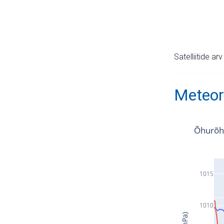
Satelliitide ar
Meteor
Õhurõh
1015
1010