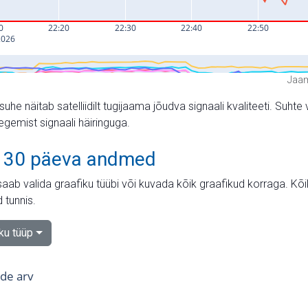
Jaam
suhe näitab satelliidilt tugijaama jõudva signaali kvaliteeti. Su
tegemist signaali häiringuga.
 30 päeva andmed
aab valida graafiku tüübi või kuvada kõik graafikud korraga. Kõ
 tunnis.
iku tüüp
tide arv