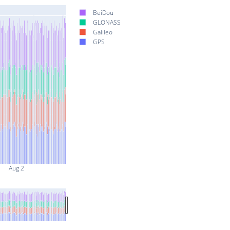
BeiDou
GLONASS
Galileo
GPS
Aug 2