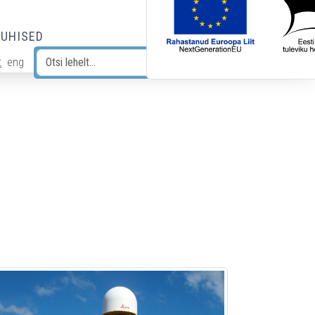
JUHISED
t
eng
Otsi