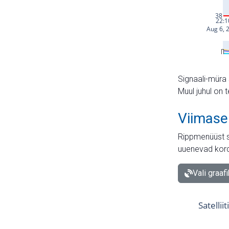
Signaali-müra 
Muul juhul on 
Viimase
Rippmenüüst s
uuenevad kord
Vali graaf
Satellii