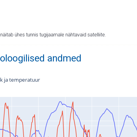
v näitab ühes tunnis tugijaamale nähtavaid satelliite.
oloogilised andmed
k ja temperatuur