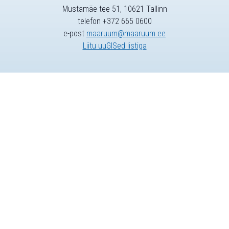
Mustamäe tee 51, 10621 Tallinn
telefon +372 665 0600
e-post
maaruum@maaruum.ee
Liitu uuGISed listiga