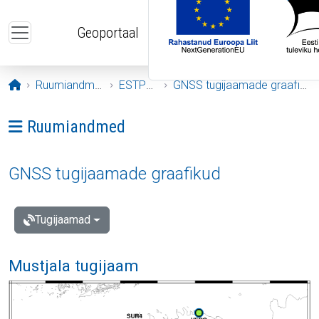
Liigu edasi põhisisu juurde
Geoportaal
Avaleht
Ruumiandmed
ESTPOS
GNSS tugijaamade graafikud
Ava menüü: Ruumiandmed
Ruumiandmed
GNSS tugijaamade graafikud
Tugijaamad
Mustjala tugijaam