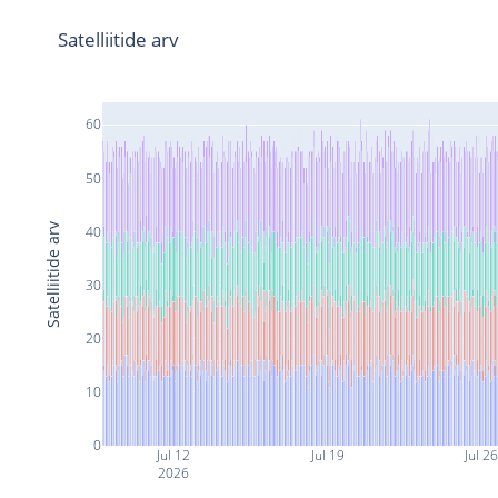
Satelliitide arv
60
50
Satelliitide arv
40
30
20
10
0
Jul 12
Jul 19
Jul 2
2026