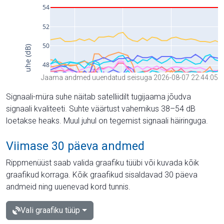
Jaama andmed uuendatud seisuga 2026-08-07 22:44:05
Signaali-müra suhe näitab satelliidilt tugijaama jõudva
signaali kvaliteeti. Suhte väärtust vahemikus 38–54 dB
loetakse heaks. Muul juhul on tegemist signaali häiringuga.
Viimase 30 päeva andmed
Rippmenüüst saab valida graafiku tüübi või kuvada kõik
graafikud korraga. Kõik graafikud sisaldavad 30 päeva
andmeid ning uuenevad kord tunnis.
Vali graafiku tüüp