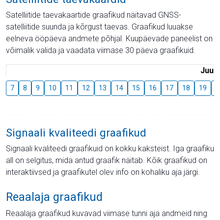
Satelliitide taevakaartide graafikud näitavad GNSS-
satelliitide suunda ja kõrgust taevas. Graafikud luuakse
eelneva ööpäeva andmete põhjal. Kuupäevade paneelist on
võimalik valida ja vaadata viimase 30 päeva graafikuid.
Juuli
7
8
9
10
11
12
13
14
15
16
17
18
19
2
Signaali kvaliteedi graafikud
Signaali kvaliteedi graafikuid on kokku kaksteist. Iga graafiku
all on selgitus, mida antud graafik näitab. Kõik graafikud on
interaktiivsed ja graafikutel olev info on kohaliku aja järgi.
Reaalaja graafikud
Reaalaja graafikud kuvavad viimase tunni aja andmeid ning