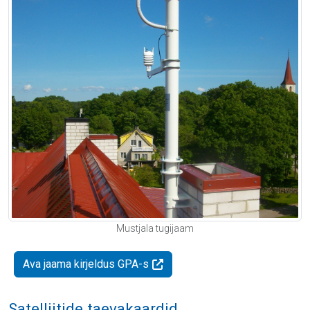
Mustjala tugijaam
Ava jaama kirjeldus GPA-s
Satelliitide taevakaardid