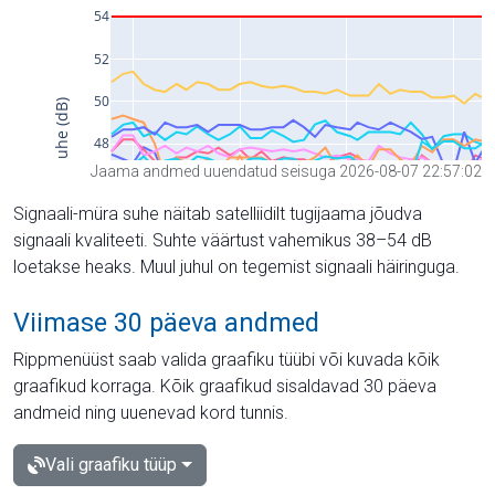
Jaama andmed uuendatud seisuga 2026-08-07 22:57:02
Signaali-müra suhe näitab satelliidilt tugijaama jõudva
signaali kvaliteeti. Suhte väärtust vahemikus 38–54 dB
loetakse heaks. Muul juhul on tegemist signaali häiringuga.
Viimase 30 päeva andmed
Rippmenüüst saab valida graafiku tüübi või kuvada kõik
graafikud korraga. Kõik graafikud sisaldavad 30 päeva
andmeid ning uuenevad kord tunnis.
Vali graafiku tüüp