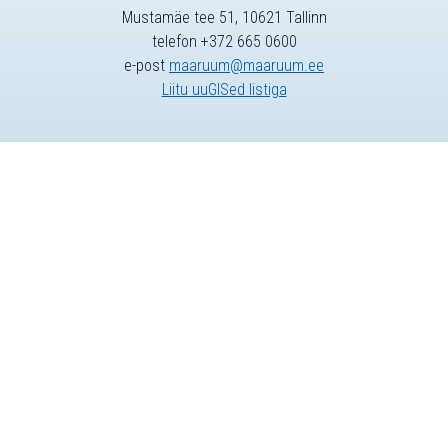
Mustamäe tee 51, 10621 Tallinn
telefon +372 665 0600
e-post
maaruum@maaruum.ee
Liitu uuGISed listiga