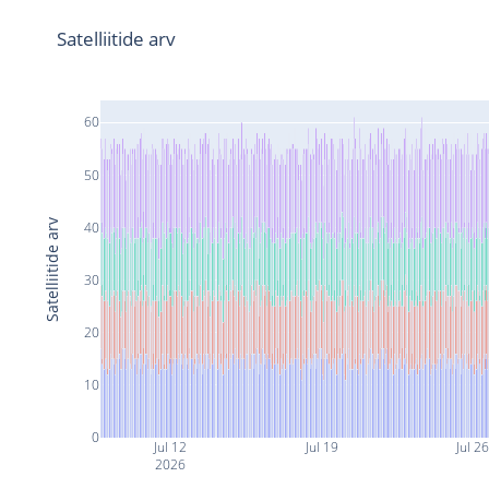
Satelliitide arv
60
50
Satelliitide arv
40
30
20
10
0
Jul 12
Jul 19
Jul 2
2026