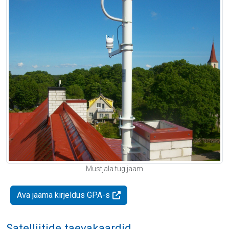
Mustjala tugijaam
Ava jaama kirjeldus GPA-s
Satelliitide taevakaardid