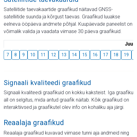
Satelliitide taevakaartide graafikud näitavad GNSS-
satelliitide suunda ja kõrgust taevas. Graafikud luuakse
eelneva ööpäeva andmete põhjal. Kuupäevade paneelist on
võimalik valida ja vaadata viimase 30 päeva graafikuid.
Juuli
7
8
9
10
11
12
13
14
15
16
17
18
19
2
Signaali kvaliteedi graafikud
Signaali kvaliteedi graafikuid on kokku kaksteist. Iga graafiku
all on selgitus, mida antud graafik näitab. Kõik graafikud on
interaktiivsed ja graafikutel olev info on kohaliku aja järgi.
Reaalaja graafikud
Reaalaja graafikud kuvavad viimase tunni aja andmeid ning