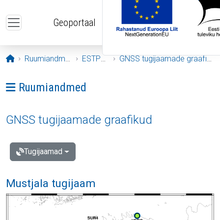
Liigu edasi põhisisu juurde
Geoportaal
Avaleht
Ruumiandmed
ESTPOS
GNSS tugijaamade graafikud
Ava menüü: Ruumiandmed
Ruumiandmed
GNSS tugijaamade graafikud
Tugijaamad
Mustjala tugijaam