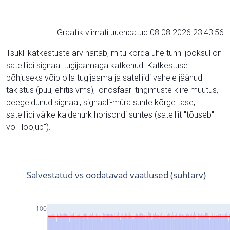
Graafik viimati uuendatud 08.08.2026 23:43:56
Tsükli katkestuste arv näitab, mitu korda ühe tunni jooksul on
satelliidi signaal tugijaamaga katkenud. Katkestuse
põhjuseks võib olla tugijaama ja satelliidi vahele jäänud
takistus (puu, ehitis vms), ionosfääri tingimuste kiire muutus,
peegeldunud signaal, signaali-müra suhte kõrge tase,
satelliidi väike kaldenurk horisondi suhtes (satelliit "tõuseb"
või "loojub").
Salvestatud vs oodatavad vaatlused (suhtarv)
100