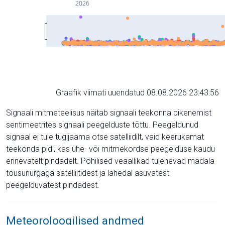
2026
Graafik viimati uuendatud 08.08.2026 23:43:56
Signaali mitmeteelisus näitab signaali teekonna pikenemist
sentimeetrites signaali peegelduste tõttu. Peegeldunud
signaal ei tule tugijaama otse satelliidilt, vaid keerukamat
teekonda pidi, kas ühe- või mitmekordse peegelduse kaudu
erinevatelt pindadelt. Põhilised veaallikad tulenevad madala
tõusunurgaga satelliitidest ja lähedal asuvatest
peegelduvatest pindadest.
Meteoroloogilised andmed