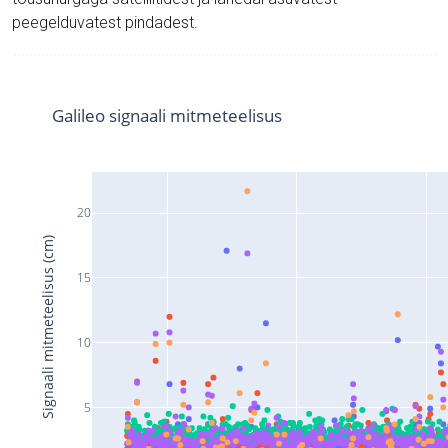
peegelduvatest pindadest.
Galileo signaali mitmeteelisus
20
Signaali mitmeteelisus (cm)
15
10
5