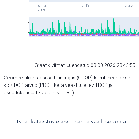
Jul 12
Jul 19
Jul 26
2026
Graafik viimati uuendatud 08.08.2026 23:43:55
Geomeetrilise täpsuse hinnangus (GDOP) kombineeritakse
kõik DOP-arvud (PDOP, kella veast tulenev TDOP ja
pseudokauguste viga ehk UERE).
Tsükli katkestuste arv tuhande vaatluse kohta