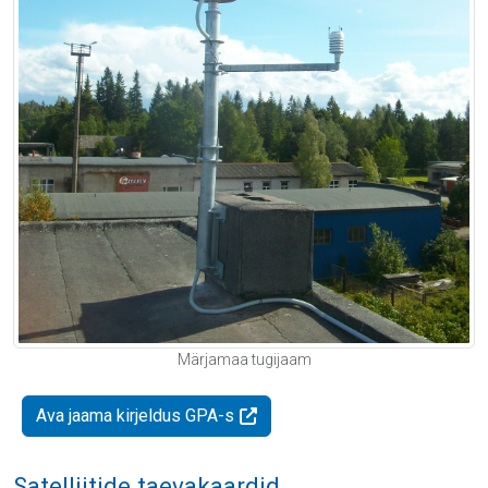
Märjamaa tugijaam
Ava jaama kirjeldus GPA-s
Satelliitide taevakaardid