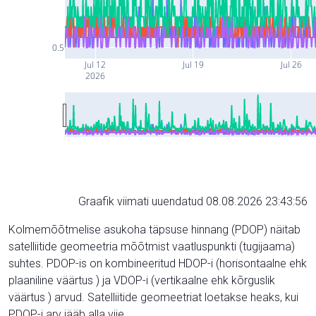
0.5
Jul 12
Jul 19
Jul 26
2026
Graafik viimati uuendatud 08.08.2026 23:43:56
Kolmemõõtmelise asukoha täpsuse hinnang (PDOP) näitab
satelliitide geomeetria mõõtmist vaatluspunkti (tugijaama)
suhtes. PDOP-is on kombineeritud HDOP-i (horisontaalne ehk
plaaniline väärtus ) ja VDOP-i (vertikaalne ehk kõrguslik
väärtus ) arvud. Satelliitide geomeetriat loetakse heaks, kui
PDOP-i arv jääb alla viie.