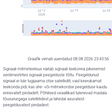
0
Jul 12
Jul 19
Jul 26
2026
Graafik viimati uuendatud 08.08.2026 23:43:56
Signaali mitmeteelisus näitab signaali teekonna pikenemist
sentimeetrites signaali peegelduste tõttu. Peegeldunud
signaal ei tule tugijaama otse satelliidilt, vaid keerukamat
teekonda pidi, kas ühe- või mitmekordse peegelduse kaudu
erinevatelt pindadelt. Põhilised veaallikad tulenevad madala
tõusunurgaga satelliitidest ja lähedal asuvatest
peegelduvatest pindadest.