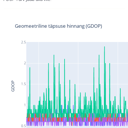
Geomeetriline täpsuse hinnang (GDOP)
2.5
2
GDOP
1.5
1
0.5