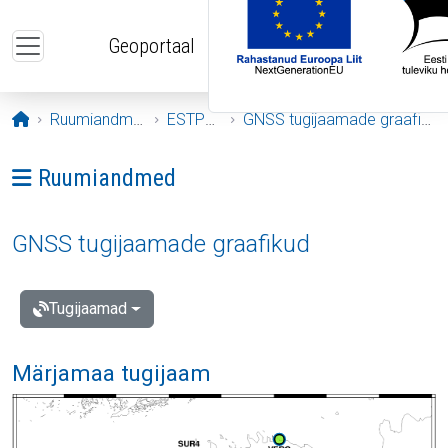
Liigu edasi põhisisu juurde
Geoportaal
Avaleht
Ruumiandmed
ESTPOS
GNSS tugijaamade graafikud
Ava menüü: Ruumiandmed
Ruumiandmed
GNSS tugijaamade graafikud
Tugijaamad
Märjamaa tugijaam