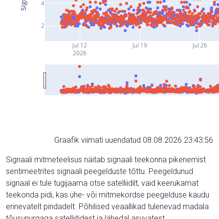
4
2
Jul 12
Jul 19
Jul 26
2026
Graafik viimati uuendatud 08.08.2026 23:43:56
Signaali mitmeteelisus näitab signaali teekonna pikenemist
sentimeetrites signaali peegelduste tõttu. Peegeldunud
signaal ei tule tugijaama otse satelliidilt, vaid keerukamat
teekonda pidi, kas ühe- või mitmekordse peegelduse kaudu
erinevatelt pindadelt. Põhilised veaallikad tulenevad madala
tõusunurgaga satelliitidest ja lähedal asuvatest