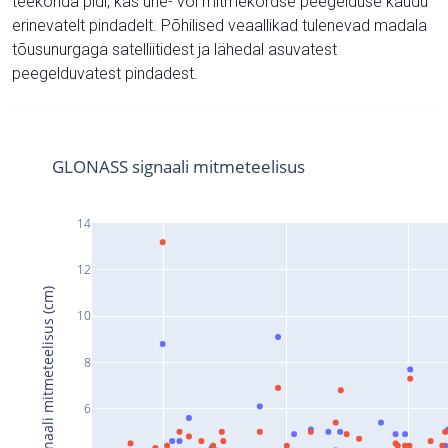
teekonda pidi, kas ühe- või mitmekordse peegelduse kaudu
erinevatelt pindadelt. Põhilised veaallikad tulenevad madala
tõusunurgaga satelliitidest ja lähedal asuvatest
peegelduvatest pindadest.
GLONASS signaali mitmeteelisus
14
12
Signaali mitmeteelisus (cm)
10
8
6