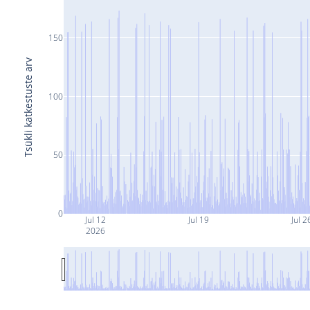
150
Tsükli katkestuste arv
100
50
0
Jul 12
Jul 19
Jul 2
2026