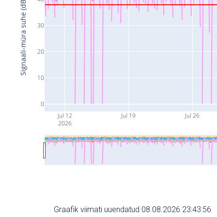
Signaali-müra suhe (dB)
30
20
10
0
Jul 12
Jul 19
Jul 26
2026
Graafik viimati uuendatud 08.08.2026 23:43:56