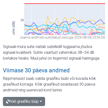
Jaama andmed uuendatud seisuga 2026-08-08 23:56:00
Signaali-müra suhe näitab satelliidilt tugijaama jõudva
signaali kvaliteeti. Suhte väärtust vahemikus 38–54 dB
loetakse heaks. Muul juhul on tegemist signaali häiringuga.
Viimase 30 päeva andmed
Rippmenüüst saab valida graafiku tüübi või kuvada kõik
graafikud korraga. Kõik graafikud sisaldavad 30 päeva
andmeid ning uuenevad kord tunnis.
Vali graafiku tüüp