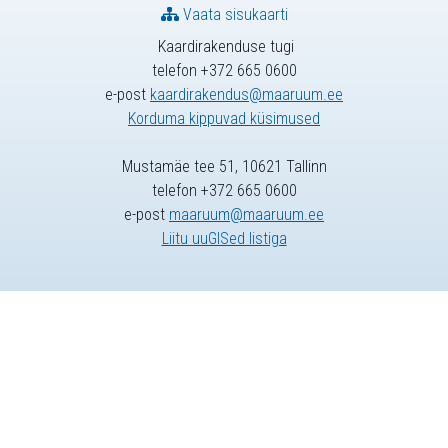
Vaata sisukaarti
Kaardirakenduse tugi
telefon +372 665 0600
e-post
kaardirakendus@maaruum.ee
Korduma kippuvad küsimused
Mustamäe tee 51, 10621 Tallinn
telefon +372 665 0600
e-post
maaruum@maaruum.ee
Liitu uuGISed listiga