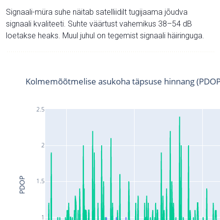
Signaali-müra suhe näitab satelliidilt tugijaama jõudva
signaali kvaliteeti. Suhte väärtust vahemikus 38–54 dB
loetakse heaks. Muul juhul on tegemist signaali häiringuga.
Kolmemõõtmelise asukoha täpsuse hinnang (PDOP
2.5
2
PDOP
1.5
1