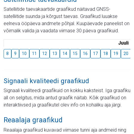
Satelliitide taevakaartide graafikud näitavad GNSS-
satelliitide suunda ja kõrgust taevas. Graafikud luuakse
eelneva ööpäeva andmete põhjal. Kuupäevade paneelist on
võimalik valida ja vaadata viimase 30 päeva graafikuid.
Juuli
8
9
10
11
12
13
14
15
16
17
18
19
20
Signaali kvaliteedi graafikud
Signaali kvaliteedi graafikuid on kokku kaksteist. Iga graafiku
all on selgitus, mida antud graafik näitab. Kõik graafikud on
interaktiivsed ja graafikutel olev info on kohaliku aja järgi.
Reaalaja graafikud
Reaalaja graafikud kuvavad viimase tunni aja andmeid ning