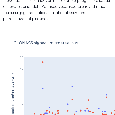
teekonda pidi, kas ühe- või mitmekordse peegelduse kaudu
erinevatelt pindadelt. Põhilised veaallikad tulenevad madala
tõusunurgaga satelliitidest ja lähedal asuvatest
peegelduvatest pindadest.
GLONASS signaali mitmeteelisus
14
12
Signaali mitmeteelisus (cm)
10
8
6