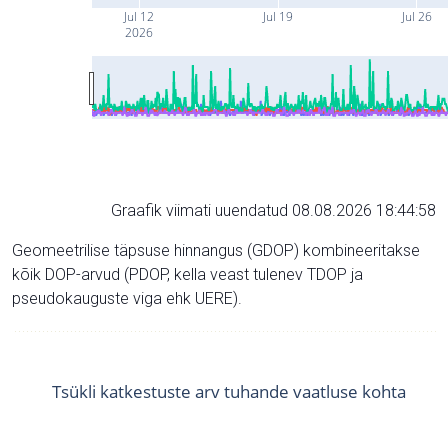
Jul 12
Jul 19
Jul 26
2026
Graafik viimati uuendatud 08.08.2026 18:44:58
Geomeetrilise täpsuse hinnangus (GDOP) kombineeritakse
kõik DOP-arvud (PDOP, kella veast tulenev TDOP ja
pseudokauguste viga ehk UERE).
Tsükli katkestuste arv tuhande vaatluse kohta