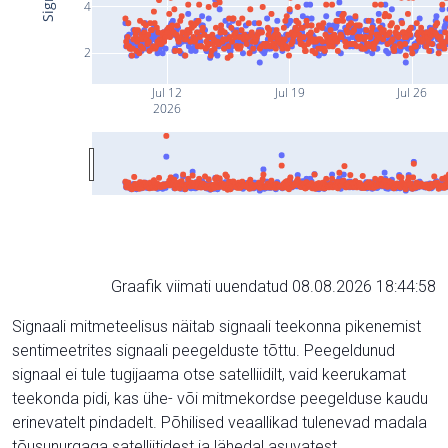
4
2
Jul 12
Jul 19
Jul 26
2026
Graafik viimati uuendatud 08.08.2026 18:44:58
Signaali mitmeteelisus näitab signaali teekonna pikenemist
sentimeetrites signaali peegelduste tõttu. Peegeldunud
signaal ei tule tugijaama otse satelliidilt, vaid keerukamat
teekonda pidi, kas ühe- või mitmekordse peegelduse kaudu
erinevatelt pindadelt. Põhilised veaallikad tulenevad madala
tõusunurgaga satelliitidest ja lähedal asuvatest