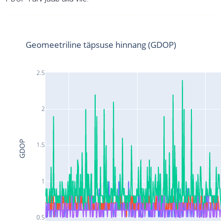
Geomeetriline täpsuse hinnang (GDOP)
2.5
2
GDOP
1.5
1
0.5