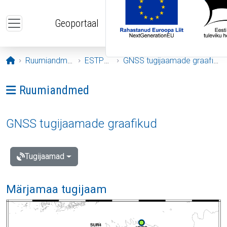
Liigu edasi põhisisu juurde
Geoportaal
Avaleht
Ruumiandmed
ESTPOS
GNSS tugijaamade graafikud
Ava menüü: Ruumiandmed
Ruumiandmed
GNSS tugijaamade graafikud
Tugijaamad
Märjamaa tugijaam