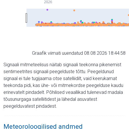
2026
Graafik viimati uuendatud 08.08.2026 18:44:58
Signaali mitmeteelisus näitab signaali teekonna pikenemist
sentimeetrites signaali peegelduste tõttu. Peegeldunud
signaal ei tule tugijaama otse satelliidilt, vaid keerukamat
teekonda pidi, kas ühe- või mitmekordse peegelduse kaudu
erinevatelt pindadelt. Põhilised veaallikad tulenevad madala
tõusunurgaga satelliitidest ja lähedal asuvatest
peegelduvatest pindadest.
Meteoroloogilised andmed