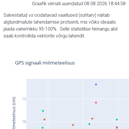
Graafik viimati uuendatud 08.08.2026 18:44:58
Salvestatud
vs
oodatavad vaatlused (suhtarv) näitab
algtundmatute lahendamise protsenti, mis võiks ideaalis
jääda vahemikku 95-100% . Selle statistilise hinnangu abil
saab kontrollida vektorite võrgu lahendit.
GPS signaali mitmeteelisus
15
Signaali mitmeteelisus (cm)
10