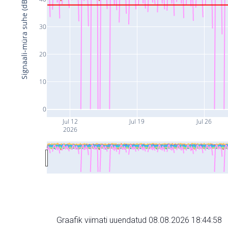
Signaali-müra suhe (dB)
30
20
10
0
Jul 12
Jul 19
Jul 26
2026
Graafik viimati uuendatud 08.08.2026 18:44:58