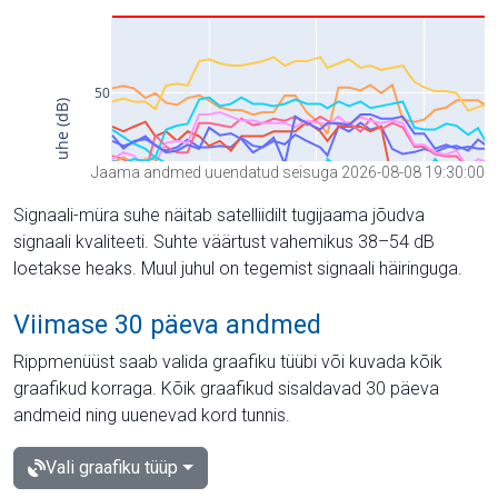
Jaama andmed uuendatud seisuga 2026-08-08 19:30:00
Signaali-müra suhe näitab satelliidilt tugijaama jõudva
signaali kvaliteeti. Suhte väärtust vahemikus 38–54 dB
loetakse heaks. Muul juhul on tegemist signaali häiringuga.
Viimase 30 päeva andmed
Rippmenüüst saab valida graafiku tüübi või kuvada kõik
graafikud korraga. Kõik graafikud sisaldavad 30 päeva
andmeid ning uuenevad kord tunnis.
Vali graafiku tüüp