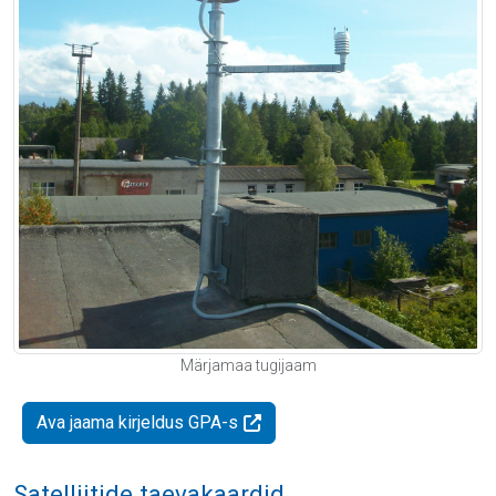
Märjamaa tugijaam
Ava jaama kirjeldus GPA-s
Satelliitide taevakaardid