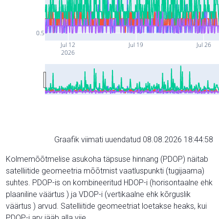
0.5
Jul 12
Jul 19
Jul 26
2026
Graafik viimati uuendatud 08.08.2026 18:44:58
Kolmemõõtmelise asukoha täpsuse hinnang (PDOP) näitab
satelliitide geomeetria mõõtmist vaatluspunkti (tugijaama)
suhtes. PDOP-is on kombineeritud HDOP-i (horisontaalne ehk
plaaniline väärtus ) ja VDOP-i (vertikaalne ehk kõrguslik
väärtus ) arvud. Satelliitide geomeetriat loetakse heaks, kui
PDOP-i arv jääb alla viie.