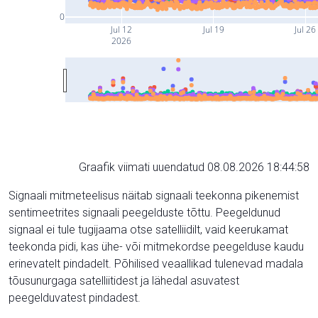
0
Jul 12
Jul 19
Jul 26
2026
Graafik viimati uuendatud 08.08.2026 18:44:58
Signaali mitmeteelisus näitab signaali teekonna pikenemist
sentimeetrites signaali peegelduste tõttu. Peegeldunud
signaal ei tule tugijaama otse satelliidilt, vaid keerukamat
teekonda pidi, kas ühe- või mitmekordse peegelduse kaudu
erinevatelt pindadelt. Põhilised veaallikad tulenevad madala
tõusunurgaga satelliitidest ja lähedal asuvatest
peegelduvatest pindadest.