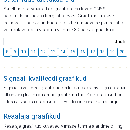
Satelliitide taevakaartide graafikud näitavad GNSS-
satelliitide suunda ja kõrgust taevas. Graafikud luuakse
eelneva ööpäeva andmete põhjal. Kuupäevade paneelist on
võimalik valida ja vaadata viimase 30 päeva graafikuid.
Juuli
8
9
10
11
12
13
14
15
16
17
18
19
20
Signaali kvaliteedi graafikud
Signaali kvaliteedi graafikuid on kokku kaksteist. Iga graafiku
all on selgitus, mida antud graafik näitab. Kõik graafikud on
interaktiivsed ja graafikutel olev info on kohaliku aja järgi.
Reaalaja graafikud
Reaalaja graafikud kuvavad viimase tunni aja andmeid ning