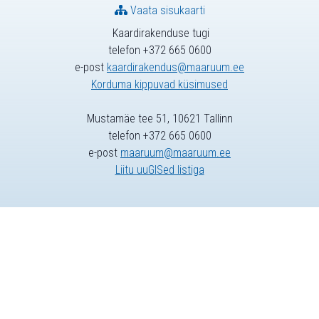
Vaata sisukaarti
Kaardirakenduse tugi
telefon +372 665 0600
e-post
kaardirakendus@maaruum.ee
Korduma kippuvad küsimused
Mustamäe tee 51, 10621 Tallinn
telefon +372 665 0600
e-post
maaruum@maaruum.ee
Liitu uuGISed listiga