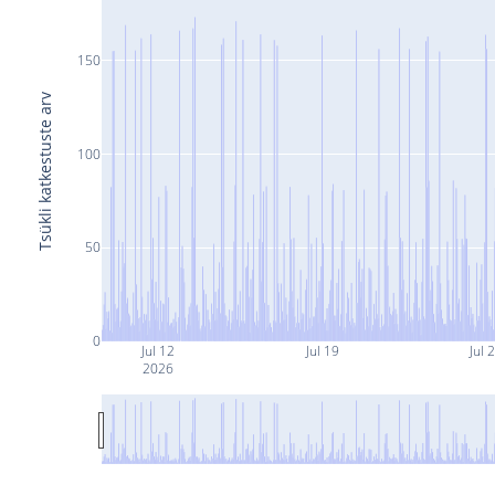
150
Tsükli katkestuste arv
100
50
0
Jul 12
Jul 19
Jul 
2026