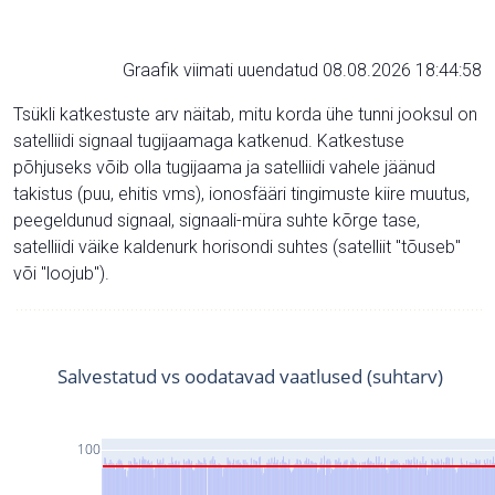
Graafik viimati uuendatud 08.08.2026 18:44:58
Tsükli katkestuste arv näitab, mitu korda ühe tunni jooksul on
satelliidi signaal tugijaamaga katkenud. Katkestuse
põhjuseks võib olla tugijaama ja satelliidi vahele jäänud
takistus (puu, ehitis vms), ionosfääri tingimuste kiire muutus,
peegeldunud signaal, signaali-müra suhte kõrge tase,
satelliidi väike kaldenurk horisondi suhtes (satelliit "tõuseb"
või "loojub").
Salvestatud vs oodatavad vaatlused (suhtarv)
100