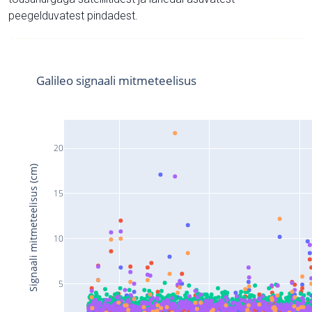
peegelduvatest pindadest.
Galileo signaali mitmeteelisus
20
Signaali mitmeteelisus (cm)
15
10
5