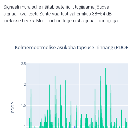
Signaali-müra suhe näitab satelliidilt tugijaama jõudva
signaali kvaliteeti. Suhte väärtust vahemikus 38–54 dB
loetakse heaks. Muul juhul on tegemist signaali häiringuga.
Kolmemõõtmelise asukoha täpsuse hinnang (PDOP
2.5
2
PDOP
1.5
1