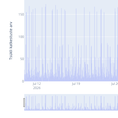
150
Tsükli katkestuste arv
100
50
0
Jul 12
Jul 19
Jul 2
2026