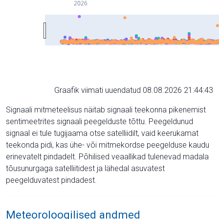
2026
Graafik viimati uuendatud 08.08.2026 21:44:43
Signaali mitmeteelisus näitab signaali teekonna pikenemist
sentimeetrites signaali peegelduste tõttu. Peegeldunud
signaal ei tule tugijaama otse satelliidilt, vaid keerukamat
teekonda pidi, kas ühe- või mitmekordse peegelduse kaudu
erinevatelt pindadelt. Põhilised veaallikad tulenevad madala
tõusunurgaga satelliitidest ja lähedal asuvatest
peegelduvatest pindadest.
Meteoroloogilised andmed