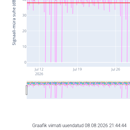
Signaali-müra suhe (dB)
30
20
10
0
Jul 12
Jul 19
Jul 26
2026
Graafik viimati uuendatud 08.08.2026 21:44:44