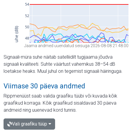
Jaama andmed uuendatud seisuga 2026-08-08 21:48:00
Signaali-müra suhe näitab satelliidilt tugijaama jõudva
signaali kvaliteeti. Suhte väärtust vahemikus 38–54 dB
loetakse heaks. Muul juhul on tegemist signaali häiringuga.
Viimase 30 päeva andmed
Rippmenüüst saab valida graafiku tüübi või kuvada kõik
graafikud korraga. Kõik graafikud sisaldavad 30 päeva
andmeid ning uuenevad kord tunnis.
Vali graafiku tüüp