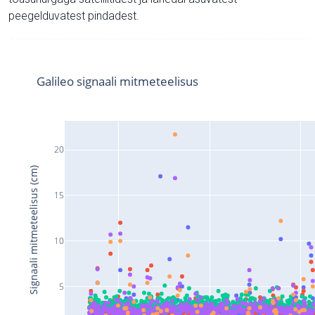
peegelduvatest pindadest.
Galileo signaali mitmeteelisus
20
Signaali mitmeteelisus (cm)
15
10
5