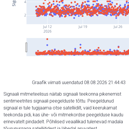
4
2
Jul 12
Jul 19
Jul 26
2026
Graafik viimati uuendatud 08.08.2026 21:44:43
Signaali mitmeteelisus näitab signaali teekonna pikenemist
sentimeetrites signaali peegelduste tõttu. Peegeldunud
signaal ei tule tugijaama otse satelliidilt, vaid keerukamat
teekonda pidi, kas ühe- või mitmekordse peegelduse kaudu
erinevatelt pindadelt. Põhilised veaallikad tulenevad madala
tõusunurgaga satelliitidest ja lähedal asuvatest