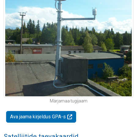
Märjamaa tugijaam
Ava jaama kirjeldus GPA-s
Satelliitide taevakaardid