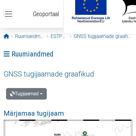
Liigu edasi põhisisu juurde
Geoportaal
Avaleht
Ruumiandmed
ESTPOS
GNSS tugijaamade graafikud
Ava menüü: Ruumiandmed
Ruumiandmed
GNSS tugijaamade graafikud
Tugijaamad
Märjamaa tugijaam