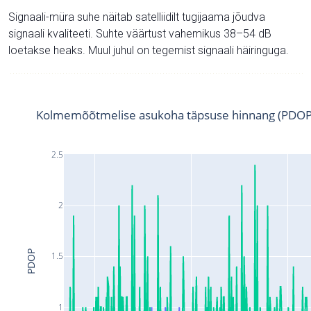
Signaali-müra suhe näitab satelliidilt tugijaama jõudva
signaali kvaliteeti. Suhte väärtust vahemikus 38–54 dB
loetakse heaks. Muul juhul on tegemist signaali häiringuga.
Kolmemõõtmelise asukoha täpsuse hinnang (PDOP
2.5
2
PDOP
1.5
1