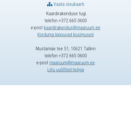
Vaata sisukaarti
Kaardirakenduse tugi
telefon +372 665 0600
e-post
kaardirakendus@maaruum.ee
Korduma kippuvad küsimused
Mustamäe tee 51, 10621 Tallinn
telefon +372 665 0600
e-post
maaruum@maaruum.ee
Liitu uuGISed listiga