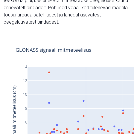
teekonda pidi, kas ühe- või mitmekordse peegelduse kaudu
erinevatelt pindadelt. Põhilised veaallikad tulenevad madala
tõusunurgaga satelliitidest ja lähedal asuvatest
peegelduvatest pindadest.
GLONASS signaali mitmeteelisus
14
12
Signaali mitmeteelisus (cm)
10
8
6