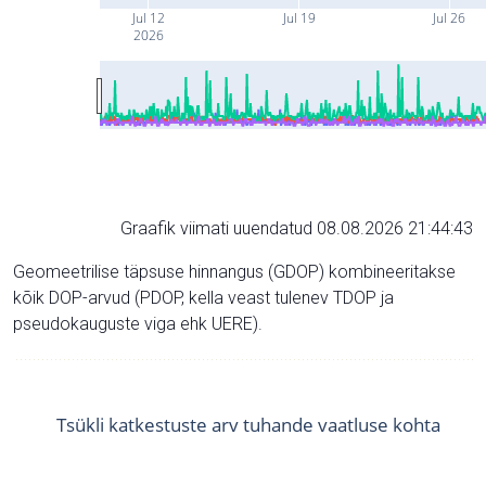
Jul 12
Jul 19
Jul 26
2026
Graafik viimati uuendatud 08.08.2026 21:44:43
Geomeetrilise täpsuse hinnangus (GDOP) kombineeritakse
kõik DOP-arvud (PDOP, kella veast tulenev TDOP ja
pseudokauguste viga ehk UERE).
Tsükli katkestuste arv tuhande vaatluse kohta