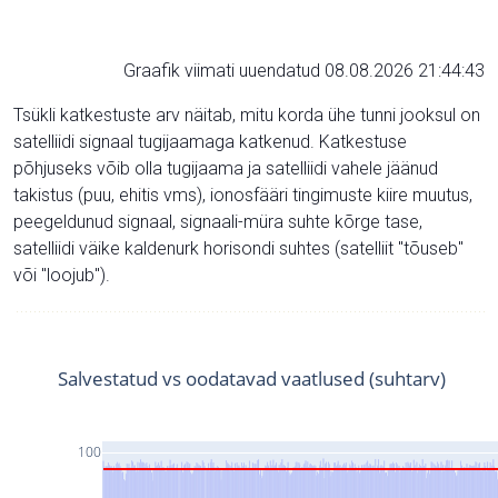
Graafik viimati uuendatud 08.08.2026 21:44:43
Tsükli katkestuste arv näitab, mitu korda ühe tunni jooksul on
satelliidi signaal tugijaamaga katkenud. Katkestuse
põhjuseks võib olla tugijaama ja satelliidi vahele jäänud
takistus (puu, ehitis vms), ionosfääri tingimuste kiire muutus,
peegeldunud signaal, signaali-müra suhte kõrge tase,
satelliidi väike kaldenurk horisondi suhtes (satelliit "tõuseb"
või "loojub").
Salvestatud vs oodatavad vaatlused (suhtarv)
100