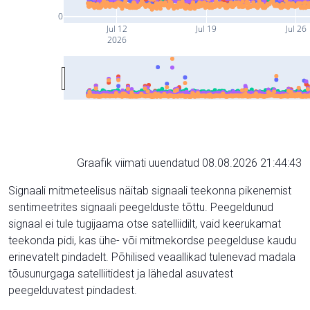
0
Jul 12
Jul 19
Jul 26
2026
Graafik viimati uuendatud 08.08.2026 21:44:43
Signaali mitmeteelisus näitab signaali teekonna pikenemist
sentimeetrites signaali peegelduste tõttu. Peegeldunud
signaal ei tule tugijaama otse satelliidilt, vaid keerukamat
teekonda pidi, kas ühe- või mitmekordse peegelduse kaudu
erinevatelt pindadelt. Põhilised veaallikad tulenevad madala
tõusunurgaga satelliitidest ja lähedal asuvatest
peegelduvatest pindadest.