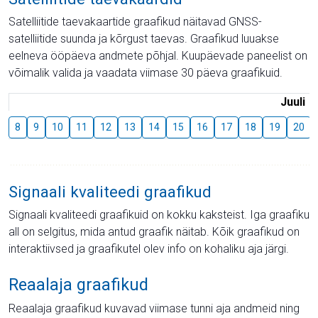
Satelliitide taevakaartide graafikud näitavad GNSS-
satelliitide suunda ja kõrgust taevas. Graafikud luuakse
eelneva ööpäeva andmete põhjal. Kuupäevade paneelist on
võimalik valida ja vaadata viimase 30 päeva graafikuid.
Juuli
8
9
10
11
12
13
14
15
16
17
18
19
20
Signaali kvaliteedi graafikud
Signaali kvaliteedi graafikuid on kokku kaksteist. Iga graafiku
all on selgitus, mida antud graafik näitab. Kõik graafikud on
interaktiivsed ja graafikutel olev info on kohaliku aja järgi.
Reaalaja graafikud
Reaalaja graafikud kuvavad viimase tunni aja andmeid ning