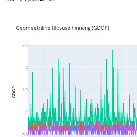
Geomeetriline täpsuse hinnang (GDOP)
2.5
2
GDOP
1.5
1
0.5