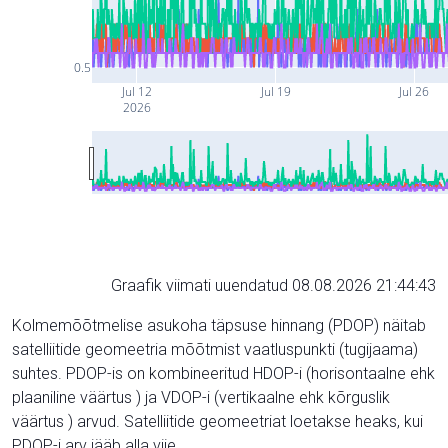
0.5
Jul 12
Jul 19
Jul 26
2026
Graafik viimati uuendatud 08.08.2026 21:44:43
Kolmemõõtmelise asukoha täpsuse hinnang (PDOP) näitab
satelliitide geomeetria mõõtmist vaatluspunkti (tugijaama)
suhtes. PDOP-is on kombineeritud HDOP-i (horisontaalne ehk
plaaniline väärtus ) ja VDOP-i (vertikaalne ehk kõrguslik
väärtus ) arvud. Satelliitide geomeetriat loetakse heaks, kui
PDOP-i arv jääb alla viie.