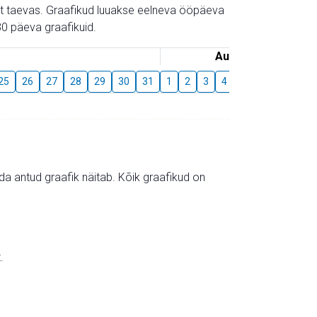
gust taevas. Graafikud luuakse eelneva ööpäeva
0 päeva graafikuid.
August
25
26
27
28
29
30
31
1
2
3
4
5
6
7
8
mida antud graafik näitab. Kõik graafikud on
.