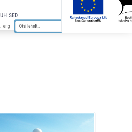
JUHISED
t
eng
Otsi