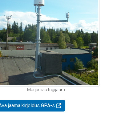
Märjamaa tugijaam
Ava jaama kirjeldus GPA-s