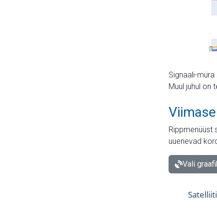
Signaali-müra 
Muul juhul on 
Viimase
Rippmenüüst s
uuenevad kord
Vali graaf
Satellii