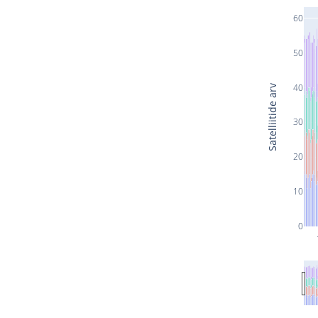
60
50
40
Satelliitide arv
30
20
10
0