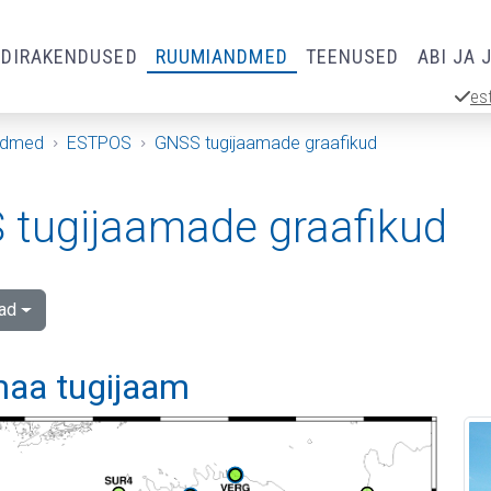
RDIRAKENDUSED
RUUMIANDMED
TEENUSED
ABI JA 
es
ndmed
ESTPOS
GNSS tugijaamade graafikud
tugijaamade graafikud
ad
aa tugijaam