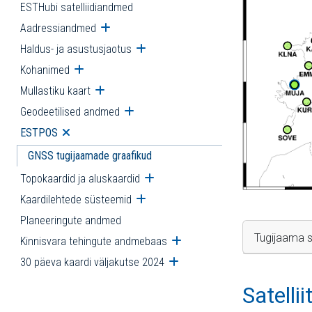
ESTHubi satelliidiandmed
Aadressiandmed
Ava alammenüü
Haldus- ja asustusjaotus
Ava alammenüü
Kohanimed
Ava alammenüü
Mullastiku kaart
Ava alammenüü
Geodeetilised andmed
Ava alammenüü
ESTPOS
Ava alammenüü
GNSS tugijaamade graafikud
Topokaardid ja aluskaardid
Ava alammenüü
Kaardilehtede süsteemid
Ava alammenüü
Planeeringute andmed
Tugijaama s
Kinnisvara tehingute andmebaas
Ava alammenüü
30 päeva kaardi väljakutse 2024
Ava alammenüü
Satelli