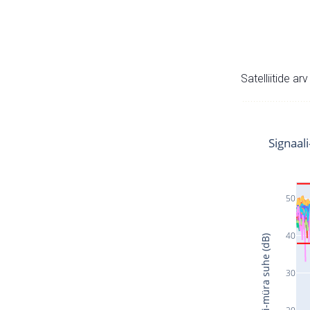
Satelliitide ar
Signaal
50
40
Signaali-müra suhe (dB)
30