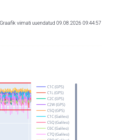
Graafik viimati uuendatud 09.08.2026 09:44:57
C1C (GPS)
C1L (GPS)
C2C (GPS)
C2W (GPS)
C5Q (GPS)
C1C (Galileo)
C5Q (Galileo)
C6C (Galileo)
C7Q (Galileo)