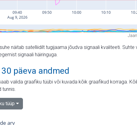
Jaam
suhe näitab satelliidilt tugijaama jõudva signaali kvaliteeti. Su
tegemist signaali häiringuga.
 30 päeva andmed
aab valida graafiku tüübi või kuvada kõik graafikud korraga. Kõ
 tunnis.
iku tüüp
tide arv