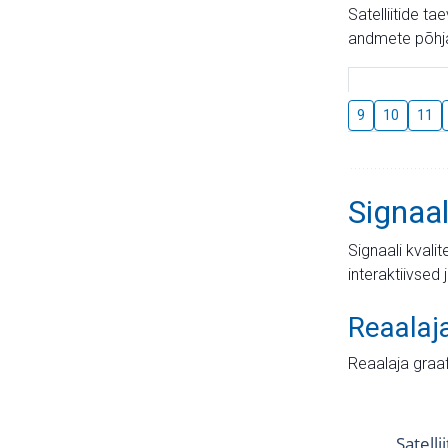
Satelliitide t
andmete põhja
9
10
11
Signaal
Signaali kvali
interaktiivsed 
Reaalaj
Reaalaja graa