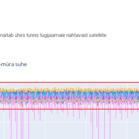
v näitab ühes tunnis tugijaamale nähtavaid satelliite.
i-müra suhe