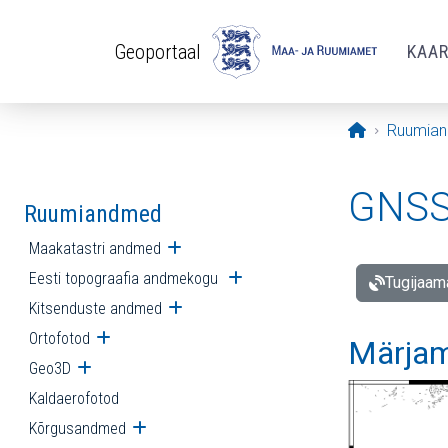
Liigu edasi põhisisu juurde
Geoportaal
KAA
Avaleht
Ruumia
GNSS 
Ruumiandmed
Maakatastri andmed
Ava alammenüü
Eesti topograafia andmekogu
Ava alammenüü
Tugijaam
Kitsenduste andmed
Ava alammenüü
Ortofotod
Ava alammenüü
Märjam
Geo3D
Ava alammenüü
Kaldaerofotod
Kõrgusandmed
Ava alammenüü