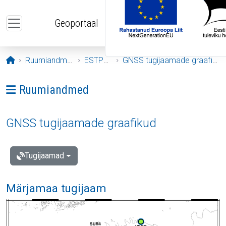
Liigu edasi põhisisu juurde
Geoportaal
Avaleht
Ruumiandmed
ESTPOS
GNSS tugijaamade graafikud
Ava menüü: Ruumiandmed
Ruumiandmed
GNSS tugijaamade graafikud
Tugijaamad
Märjamaa tugijaam