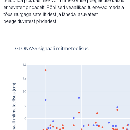
teekonda pidi, kas ühe- või mitmekordse peegelduse kaudu
erinevatelt pindadelt. Põhilised veaallikad tulenevad madala
tõusunurgaga satelliitidest ja lähedal asuvatest
peegelduvatest pindadest.
GLONASS signaali mitmeteelisus
14
12
Signaali mitmeteelisus (cm)
10
8
6