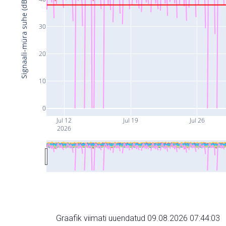
Signaali-müra suhe (dB)
30
20
10
0
Jul 12
Jul 19
Jul 26
2026
Graafik viimati uuendatud 09.08.2026 07:44:03