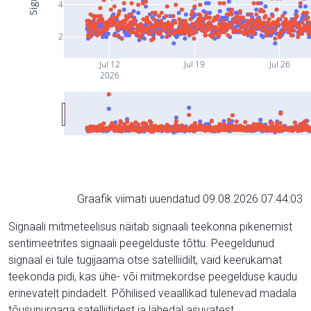
4
2
Jul 12
Jul 19
Jul 26
2026
Graafik viimati uuendatud 09.08.2026 07:44:03
Signaali mitmeteelisus näitab signaali teekonna pikenemist
sentimeetrites signaali peegelduste tõttu. Peegeldunud
signaal ei tule tugijaama otse satelliidilt, vaid keerukamat
teekonda pidi, kas ühe- või mitmekordse peegelduse kaudu
erinevatelt pindadelt. Põhilised veaallikad tulenevad madala
tõusunurgaga satelliitidest ja lähedal asuvatest