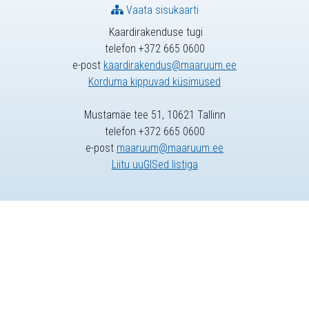
Vaata sisukaarti
Kaardirakenduse tugi
telefon +372 665 0600
e-post
kaardirakendus@maaruum.ee
Korduma kippuvad küsimused
Mustamäe tee 51, 10621 Tallinn
telefon +372 665 0600
e-post
maaruum@maaruum.ee
Liitu uuGISed listiga