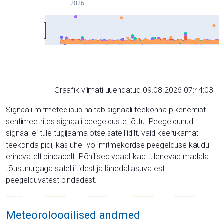
2026
Graafik viimati uuendatud 09.08.2026 07:44:03
Signaali mitmeteelisus näitab signaali teekonna pikenemist
sentimeetrites signaali peegelduste tõttu. Peegeldunud
signaal ei tule tugijaama otse satelliidilt, vaid keerukamat
teekonda pidi, kas ühe- või mitmekordse peegelduse kaudu
erinevatelt pindadelt. Põhilised veaallikad tulenevad madala
tõusunurgaga satelliitidest ja lähedal asuvatest
peegelduvatest pindadest.
Meteoroloogilised andmed