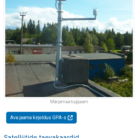
Märjamaa tugijaam
Ava jaama kirjeldus GPA-s
Satelliitide taevakaardid