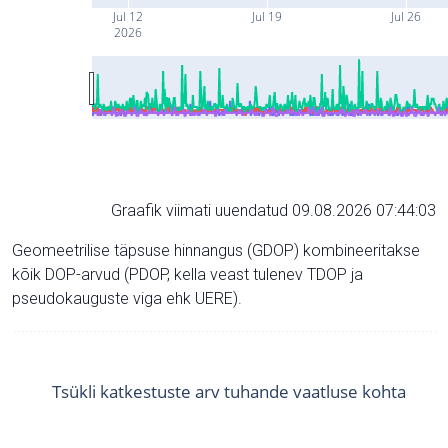
Jul 12
Jul 19
Jul 26
2026
Graafik viimati uuendatud 09.08.2026 07:44:03
Geomeetrilise täpsuse hinnangus (GDOP) kombineeritakse
kõik DOP-arvud (PDOP, kella veast tulenev TDOP ja
pseudokauguste viga ehk UERE).
Tsükli katkestuste arv tuhande vaatluse kohta