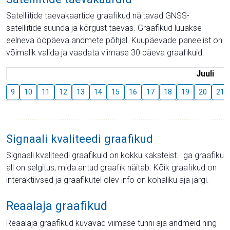
Satelliitide taevakaartide graafikud näitavad GNSS-
satelliitide suunda ja kõrgust taevas. Graafikud luuakse
eelneva ööpäeva andmete põhjal. Kuupäevade paneelist on
võimalik valida ja vaadata viimase 30 päeva graafikuid.
Juuli
9
10
11
12
13
14
15
16
17
18
19
20
21
Signaali kvaliteedi graafikud
Signaali kvaliteedi graafikuid on kokku kaksteist. Iga graafiku
all on selgitus, mida antud graafik näitab. Kõik graafikud on
interaktiivsed ja graafikutel olev info on kohaliku aja järgi.
Reaalaja graafikud
Reaalaja graafikud kuvavad viimase tunni aja andmeid ning