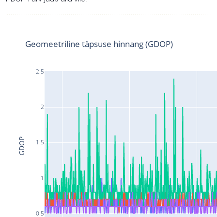
Geomeetriline täpsuse hinnang (GDOP)
2.5
2
GDOP
1.5
1
0.5