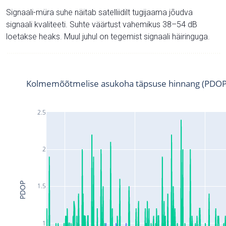
Signaali-müra suhe näitab satelliidilt tugijaama jõudva
signaali kvaliteeti. Suhte väärtust vahemikus 38–54 dB
loetakse heaks. Muul juhul on tegemist signaali häiringuga.
Kolmemõõtmelise asukoha täpsuse hinnang (PDOP
2.5
2
PDOP
1.5
1