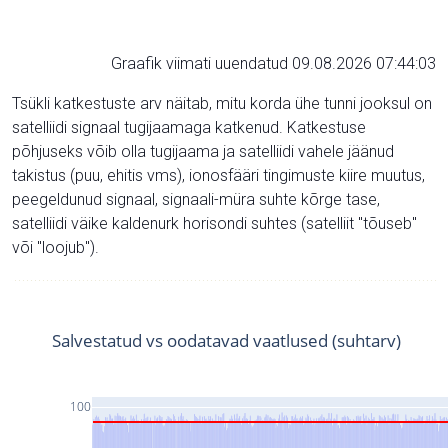
Graafik viimati uuendatud 09.08.2026 07:44:03
Tsükli katkestuste arv näitab, mitu korda ühe tunni jooksul on
satelliidi signaal tugijaamaga katkenud. Katkestuse
põhjuseks võib olla tugijaama ja satelliidi vahele jäänud
takistus (puu, ehitis vms), ionosfääri tingimuste kiire muutus,
peegeldunud signaal, signaali-müra suhte kõrge tase,
satelliidi väike kaldenurk horisondi suhtes (satelliit "tõuseb"
või "loojub").
Salvestatud vs oodatavad vaatlused (suhtarv)
100