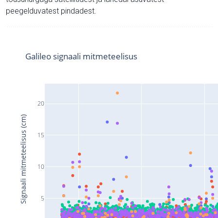
peegelduvatest pindadest.
Galileo signaali mitmeteelisus
20
Signaali mitmeteelisus (cm)
15
10
5