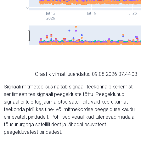
0
Jul 12
Jul 19
Jul 26
2026
Graafik viimati uuendatud 09.08.2026 07:44:03
Signaali mitmeteelisus näitab signaali teekonna pikenemist
sentimeetrites signaali peegelduste tõttu. Peegeldunud
signaal ei tule tugijaama otse satelliidilt, vaid keerukamat
teekonda pidi, kas ühe- või mitmekordse peegelduse kaudu
erinevatelt pindadelt. Põhilised veaallikad tulenevad madala
tõusunurgaga satelliitidest ja lähedal asuvatest
peegelduvatest pindadest.