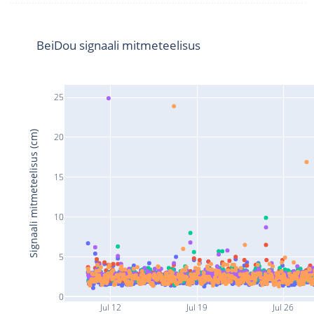
BeiDou signaali mitmeteelisus
25
Signaali mitmeteelisus (cm)
20
15
10
5
0
Jul 12
Jul 19
Jul 26