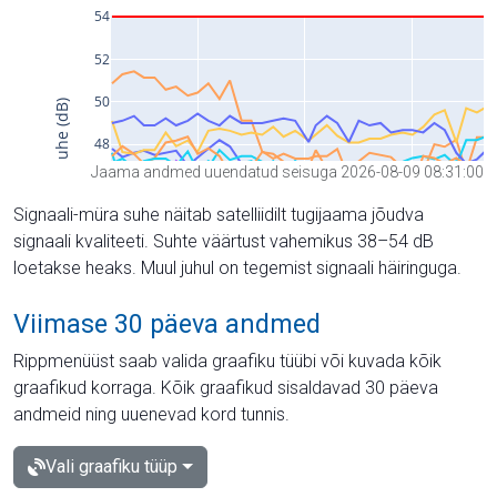
Jaama andmed uuendatud seisuga 2026-08-09 08:31:00
Signaali-müra suhe näitab satelliidilt tugijaama jõudva
signaali kvaliteeti. Suhte väärtust vahemikus 38–54 dB
loetakse heaks. Muul juhul on tegemist signaali häiringuga.
Viimase 30 päeva andmed
Rippmenüüst saab valida graafiku tüübi või kuvada kõik
graafikud korraga. Kõik graafikud sisaldavad 30 päeva
andmeid ning uuenevad kord tunnis.
Vali graafiku tüüp