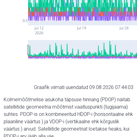
0.5
Jul 12
Jul 19
Jul 26
2026
Graafik viimati uuendatud 09.08.2026 07:44:03
Kolmemõõtmelise asukoha täpsuse hinnang (PDOP) näitab
satelliitide geomeetria mõõtmist vaatluspunkti (tugijaama)
suhtes. PDOP-is on kombineeritud HDOP-i (horisontaalne ehk
plaaniline väärtus ) ja VDOP-i (vertikaalne ehk kõrguslik
väärtus ) arvud. Satelliitide geomeetriat loetakse heaks, kui
PDOP-i arv jääb alla viie.