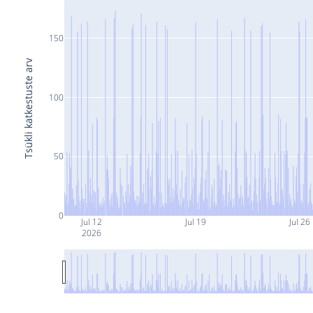
150
Tsükli katkestuste arv
100
50
0
Jul 12
Jul 19
Jul 26
2026