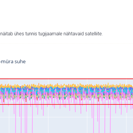
v näitab ühes tunnis tugijaamale nähtavaid satelliite.
i-müra suhe