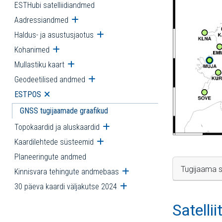
ESTHubi satelliidiandmed
Aadressiandmed
Ava alammenüü
Haldus- ja asustusjaotus
Ava alammenüü
Kohanimed
Ava alammenüü
Mullastiku kaart
Ava alammenüü
Geodeetilised andmed
Ava alammenüü
ESTPOS
Ava alammenüü
GNSS tugijaamade graafikud
Topokaardid ja aluskaardid
Ava alammenüü
Kaardilehtede süsteemid
Ava alammenüü
Planeeringute andmed
Tugijaama s
Kinnisvara tehingute andmebaas
Ava alammenüü
30 päeva kaardi väljakutse 2024
Ava alammenüü
Satelli