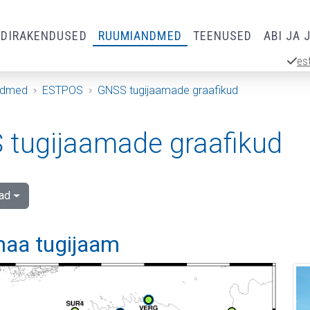
RDIRAKENDUSED
RUUMIANDMED
TEENUSED
ABI JA 
es
ndmed
ESTPOS
GNSS tugijaamade graafikud
tugijaamade graafikud
ad
aa tugijaam