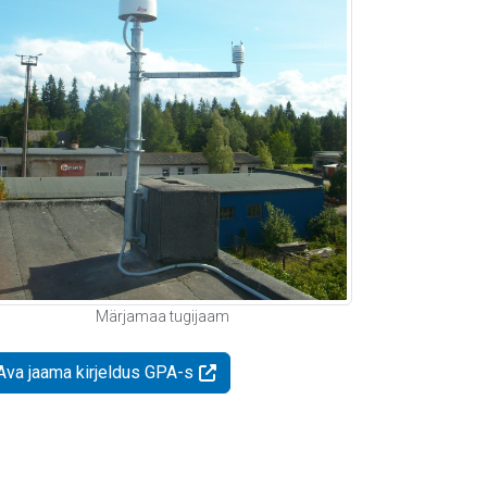
Märjamaa tugijaam
Ava jaama kirjeldus GPA-s