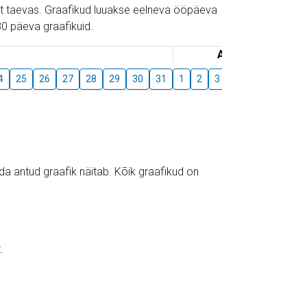
gust taevas. Graafikud luuakse eelneva ööpäeva
0 päeva graafikuid.
August
4
25
26
27
28
29
30
31
1
2
3
4
5
6
7
mida antud graafik näitab. Kõik graafikud on
.