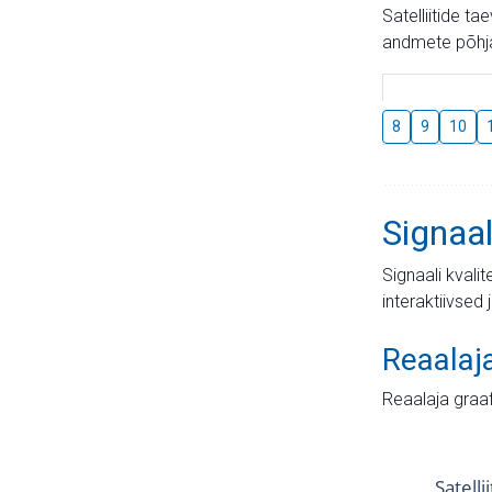
Satelliitide t
andmete põhja
8
9
10
Signaal
Signaali kvali
interaktiivsed 
Reaalaj
Reaalaja graa