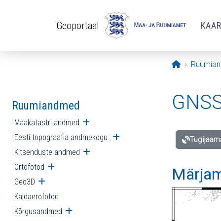
Liigu edasi põhisisu juurde
Geoportaal
KAA
Avaleht
Ruumia
GNSS 
Ruumiandmed
Maakatastri andmed
Ava alammenüü
Eesti topograafia andmekogu
Ava alammenüü
Tugijaam
Kitsenduste andmed
Ava alammenüü
Ortofotod
Ava alammenüü
Märjam
Geo3D
Ava alammenüü
Kaldaerofotod
Kõrgusandmed
Ava alammenüü