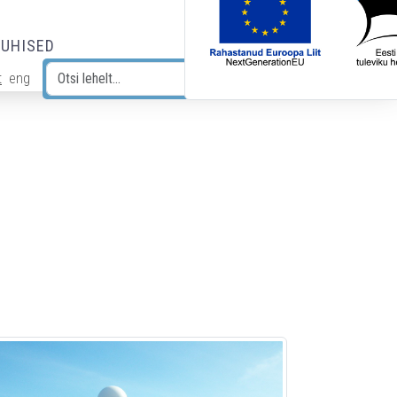
JUHISED
t
eng
Otsi