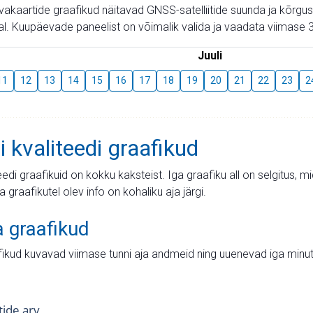
aevakaartide graafikud näitavad GNSS-satelliitide suunda ja kõr
l. Kuupäevade paneelist on võimalik valida ja vaadata viimase 3
Juuli
11
12
13
14
15
16
17
18
19
20
21
22
23
2
i kvaliteedi graafikud
teedi graafikuid on kokku kaksteist. Iga graafiku all on selgitus, 
ja graafikutel olev info on kohaliku aja järgi.
a graafikud
fikud kuvavad viimase tunni aja andmeid ning uuenevad iga minut