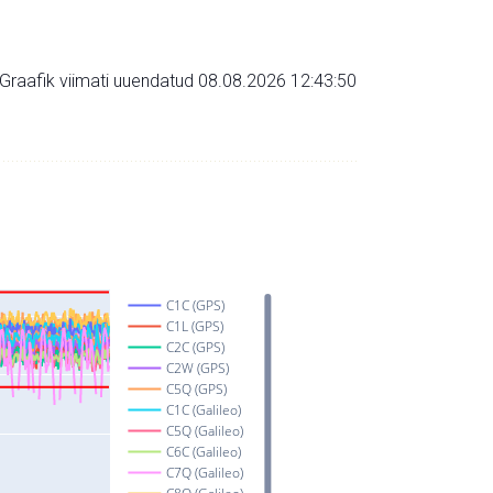
Graafik viimati uuendatud 08.08.2026 12:43:50
C1C (GPS)
C1L (GPS)
C2C (GPS)
C2W (GPS)
C5Q (GPS)
C1C (Galileo)
C5Q (Galileo)
C6C (Galileo)
C7Q (Galileo)