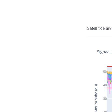
Satelliitide ar
Signaal
50
40
Signaali-müra suhe (dB)
30