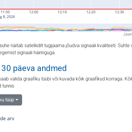
Jaam
suhe näitab satelliidilt tugijaama jõudva signaali kvaliteeti. Su
tegemist signaali häiringuga.
 30 päeva andmed
aab valida graafiku tüübi või kuvada kõik graafikud korraga. Kõ
 tunnis.
iku tüüp
tide arv