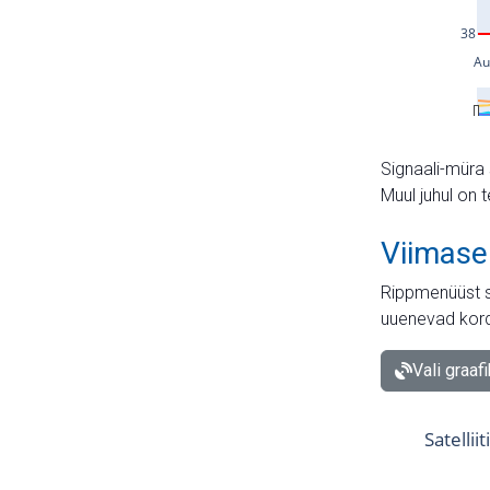
Signaali-müra 
Muul juhul on 
Viimase
Rippmenüüst s
uuenevad kord
Vali graaf
Satellii