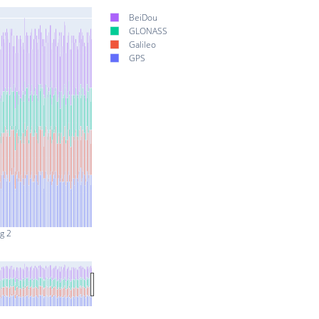
BeiDou
GLONASS
Galileo
GPS
g 2