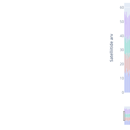
60
50
40
Satelliitide arv
30
20
10
0