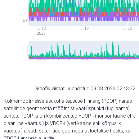
0.5
Jul 12
Jul 19
Jul 26
2026
Graafik viimati uuendatud 09.08.2026 02:43:32
Kolmemõõtmelise asukoha täpsuse hinnang (PDOP) näitab
satelliitide geomeetria mõõtmist vaatluspunkti (tugijaama)
suhtes. PDOP-is on kombineeritud HDOP-i (horisontaalne ehk
plaaniline väärtus ) ja VDOP-i (vertikaalne ehk kõrguslik
väärtus ) arvud. Satelliitide geomeetriat loetakse heaks, kui
PDOP-i arv jääb alla viie.