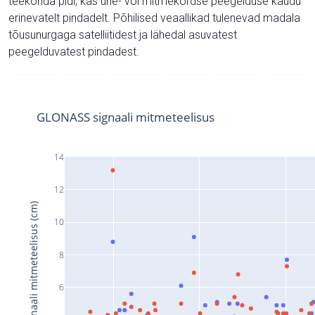
teekonda pidi, kas ühe- või mitmekordse peegelduse kaudu
erinevatelt pindadelt. Põhilised veaallikad tulenevad madala
tõusunurgaga satelliitidest ja lähedal asuvatest
peegelduvatest pindadest.
GLONASS signaali mitmeteelisus
14
12
Signaali mitmeteelisus (cm)
10
8
6