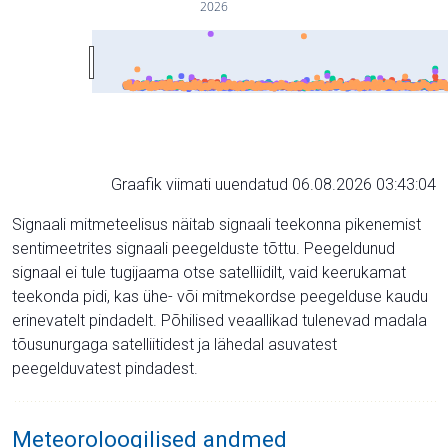
2026
Graafik viimati uuendatud 06.08.2026 03:43:04
Signaali mitmeteelisus näitab signaali teekonna pikenemist
sentimeetrites signaali peegelduste tõttu. Peegeldunud
signaal ei tule tugijaama otse satelliidilt, vaid keerukamat
teekonda pidi, kas ühe- või mitmekordse peegelduse kaudu
erinevatelt pindadelt. Põhilised veaallikad tulenevad madala
tõusunurgaga satelliitidest ja lähedal asuvatest
peegelduvatest pindadest.
Meteoroloogilised andmed