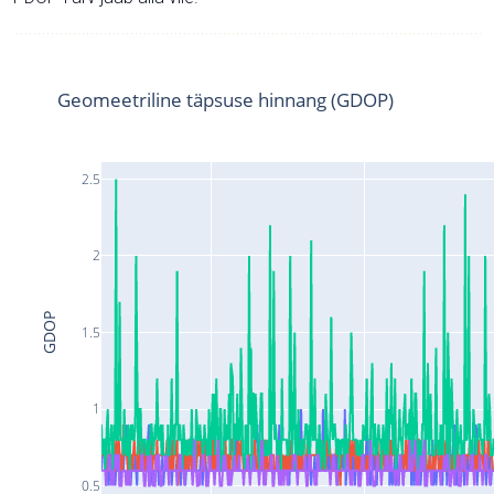
Geomeetriline täpsuse hinnang (GDOP)
2.5
2
GDOP
1.5
1
0.5