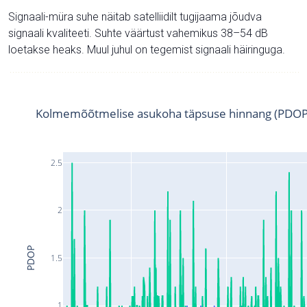
Signaali-müra suhe näitab satelliidilt tugijaama jõudva
signaali kvaliteeti. Suhte väärtust vahemikus 38–54 dB
loetakse heaks. Muul juhul on tegemist signaali häiringuga.
Kolmemõõtmelise asukoha täpsuse hinnang (PDOP
2.5
2
PDOP
1.5
1