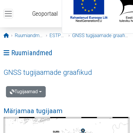
Liigu edasi põhisisu juurde
Geoportaal
Avaleht
Ruumiandmed
ESTPOS
GNSS tugijaamade graafikud
Ava menüü: Ruumiandmed
Ruumiandmed
GNSS tugijaamade graafikud
Tugijaamad
Märjamaa tugijaam