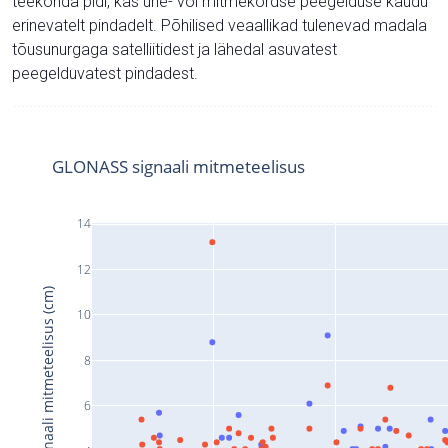
teekonda pidi, kas ühe- või mitmekordse peegelduse kaudu
erinevatelt pindadelt. Põhilised veaallikad tulenevad madala
tõusunurgaga satelliitidest ja lähedal asuvatest
peegelduvatest pindadest.
GLONASS signaali mitmeteelisus
14
12
Signaali mitmeteelisus (cm)
10
8
6