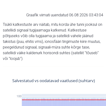
Graafik viimati uuendatud 06.08.2026 03:43:04
Tsükli katkestuste arv näitab, mitu korda ühe tunni jooksul on
satelliidi signaal tugijaamaga katkenud. Katkestuse
põhjuseks võib olla tugijaama ja satelliidi vahele jäänud
takistus (puu, ehitis vms), ionosfääri tingimuste kiire muutus,
peegeldunud signaal, signaali-müra suhte kõrge tase,
satelliidi väike kaldenurk horisondi suhtes (satelliit "tõuseb"
või "loojub").
Salvestatud vs oodatavad vaatlused (suhtarv)
100