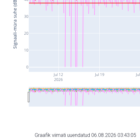
Signaali-müra suhe (dB)
30
20
10
0
Jul 12
Jul 19
Ju
2026
Graafik viimati uuendatud 06.08.2026 03:43:05