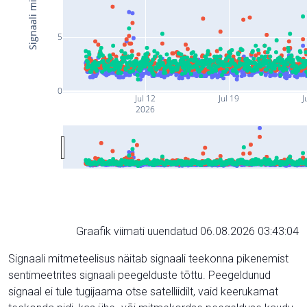
5
0
Jul 12
Jul 19
J
2026
Graafik viimati uuendatud 06.08.2026 03:43:04
Signaali mitmeteelisus näitab signaali teekonna pikenemist
sentimeetrites signaali peegelduste tõttu. Peegeldunud
signaal ei tule tugijaama otse satelliidilt, vaid keerukamat