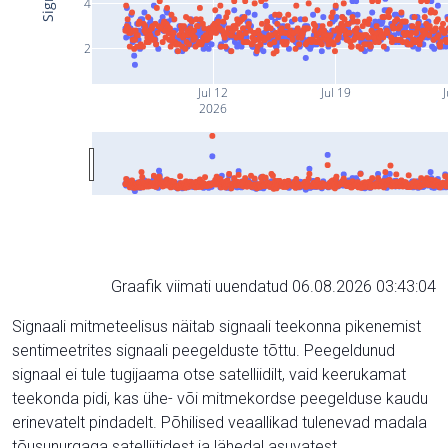
4
2
Jul 12
Jul 19
J
2026
Graafik viimati uuendatud 06.08.2026 03:43:04
Signaali mitmeteelisus näitab signaali teekonna pikenemist
sentimeetrites signaali peegelduste tõttu. Peegeldunud
signaal ei tule tugijaama otse satelliidilt, vaid keerukamat
teekonda pidi, kas ühe- või mitmekordse peegelduse kaudu
erinevatelt pindadelt. Põhilised veaallikad tulenevad madala
tõusunurgaga satelliitidest ja lähedal asuvatest