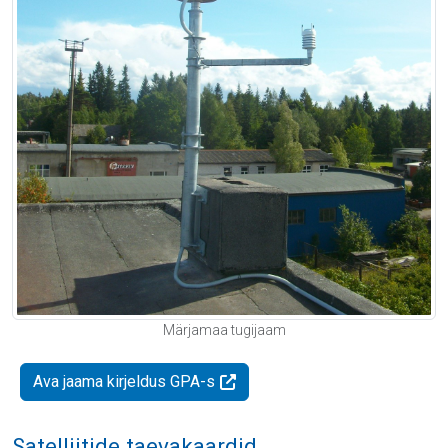
Märjamaa tugijaam
Ava jaama kirjeldus GPA-s
Satelliitide taevakaardid