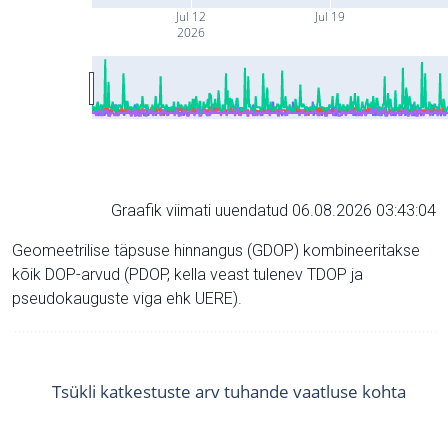
Jul 12
Jul 19
2026
Graafik viimati uuendatud 06.08.2026 03:43:04
Geomeetrilise täpsuse hinnangus (GDOP) kombineeritakse
kõik DOP-arvud (PDOP, kella veast tulenev TDOP ja
pseudokauguste viga ehk UERE).
Tsükli katkestuste arv tuhande vaatluse kohta