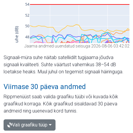
Jaama andmed uuendatud seisuga 2026-08-06 03:42:02
Signaali-müra suhe näitab satelliidilt tugijaama jõudva
signaali kvaliteeti. Suhte väärtust vahemikus 38–54 dB
loetakse heaks. Muul juhul on tegemist signaali häiringuga.
Viimase 30 päeva andmed
Rippmenüüst saab valida graafiku tüübi või kuvada kõik
graafikud korraga. Kõik graafikud sisaldavad 30 päeva
andmeid ning uuenevad kord tunnis.
Vali graafiku tüüp