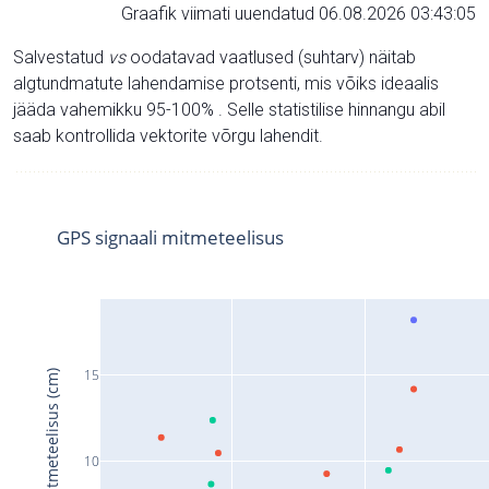
Graafik viimati uuendatud 06.08.2026 03:43:05
Salvestatud
vs
oodatavad vaatlused (suhtarv) näitab
algtundmatute lahendamise protsenti, mis võiks ideaalis
jääda vahemikku 95-100% . Selle statistilise hinnangu abil
saab kontrollida vektorite võrgu lahendit.
GPS signaali mitmeteelisus
15
Signaali mitmeteelisus (cm)
10