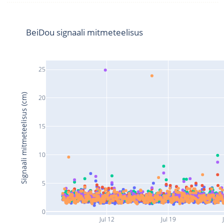
BeiDou signaali mitmeteelisus
25
Signaali mitmeteelisus (cm)
20
15
10
5
0
Jul 12
Jul 19