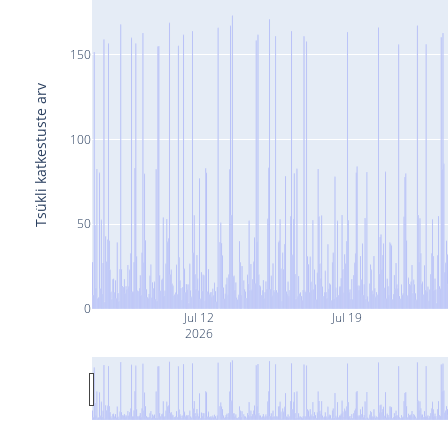
150
Tsükli katkestuste arv
100
50
0
Jul 12
Jul 19
2026