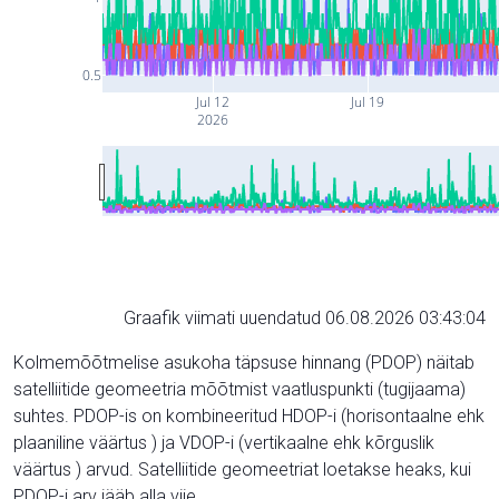
0.5
Jul 12
Jul 19
2026
Graafik viimati uuendatud 06.08.2026 03:43:04
Kolmemõõtmelise asukoha täpsuse hinnang (PDOP) näitab
satelliitide geomeetria mõõtmist vaatluspunkti (tugijaama)
suhtes. PDOP-is on kombineeritud HDOP-i (horisontaalne ehk
plaaniline väärtus ) ja VDOP-i (vertikaalne ehk kõrguslik
väärtus ) arvud. Satelliitide geomeetriat loetakse heaks, kui
PDOP-i arv jääb alla viie.