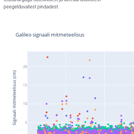
peegelduvatest pindadest.
Galileo signaali mitmeteelisus
20
Signaali mitmeteelisus (cm)
15
10
5