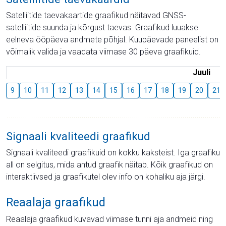
Satelliitide taevakaartide graafikud näitavad GNSS-
satelliitide suunda ja kõrgust taevas. Graafikud luuakse
eelneva ööpäeva andmete põhjal. Kuupäevade paneelist on
võimalik valida ja vaadata viimase 30 päeva graafikuid.
Juuli
9
10
11
12
13
14
15
16
17
18
19
20
21
Signaali kvaliteedi graafikud
Signaali kvaliteedi graafikuid on kokku kaksteist. Iga graafiku
all on selgitus, mida antud graafik näitab. Kõik graafikud on
interaktiivsed ja graafikutel olev info on kohaliku aja järgi.
Reaalaja graafikud
Reaalaja graafikud kuvavad viimase tunni aja andmeid ning