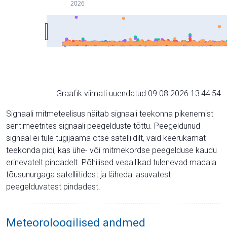
2026
Graafik viimati uuendatud 09.08.2026 13:44:54
Signaali mitmeteelisus näitab signaali teekonna pikenemist
sentimeetrites signaali peegelduste tõttu. Peegeldunud
signaal ei tule tugijaama otse satelliidilt, vaid keerukamat
teekonda pidi, kas ühe- või mitmekordse peegelduse kaudu
erinevatelt pindadelt. Põhilised veaallikad tulenevad madala
tõusunurgaga satelliitidest ja lähedal asuvatest
peegelduvatest pindadest.
Meteoroloogilised andmed