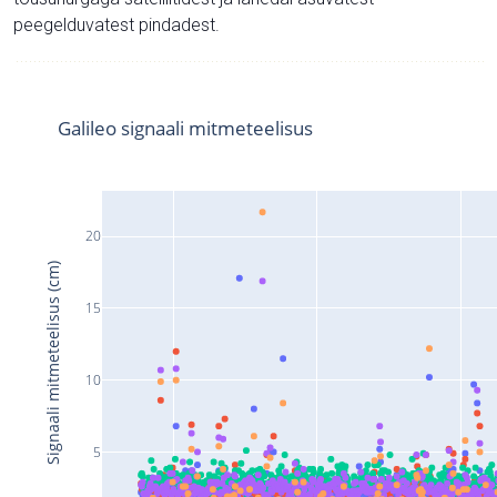
peegelduvatest pindadest.
Galileo signaali mitmeteelisus
20
Signaali mitmeteelisus (cm)
15
10
5