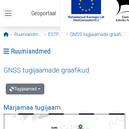
Liigu edasi põhisisu juurde
Geoportaal
Avaleht
Ruumiandmed
ESTPOS
GNSS tugijaamade graafikud
Ava menüü: Ruumiandmed
Ruumiandmed
GNSS tugijaamade graafikud
Tugijaamad
Märjamaa tugijaam