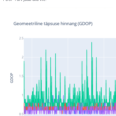
Geomeetriline täpsuse hinnang (GDOP)
2.5
2
GDOP
1.5
1
0.5