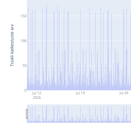
150
Tsükli katkestuste arv
100
50
0
Jul 12
Jul 19
Jul 26
2026