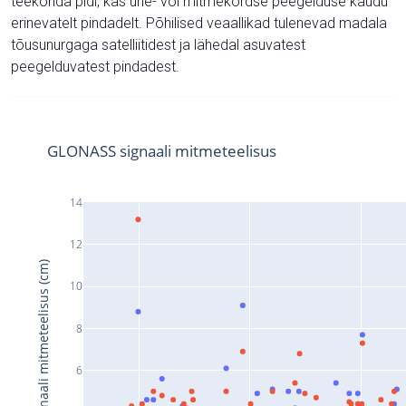
teekonda pidi, kas ühe- või mitmekordse peegelduse kaudu
erinevatelt pindadelt. Põhilised veaallikad tulenevad madala
tõusunurgaga satelliitidest ja lähedal asuvatest
peegelduvatest pindadest.
GLONASS signaali mitmeteelisus
14
12
Signaali mitmeteelisus (cm)
10
8
6