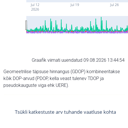
Jul 12
Jul 19
Jul 26
2026
Graafik viimati uuendatud 09.08.2026 13:44:54
Geomeetrilise täpsuse hinnangus (GDOP) kombineeritakse
kõik DOP-arvud (PDOP, kella veast tulenev TDOP ja
pseudokauguste viga ehk UERE).
Tsükli katkestuste arv tuhande vaatluse kohta