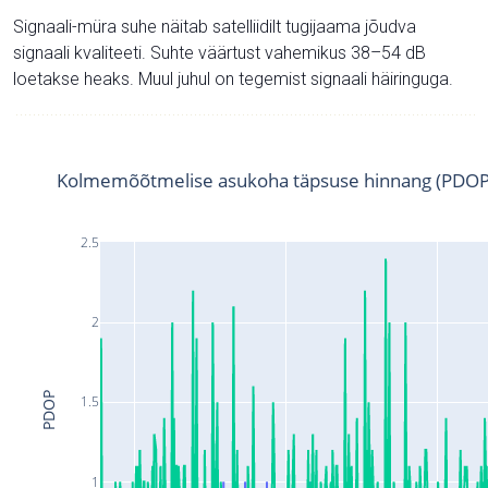
Signaali-müra suhe näitab satelliidilt tugijaama jõudva
signaali kvaliteeti. Suhte väärtust vahemikus 38–54 dB
loetakse heaks. Muul juhul on tegemist signaali häiringuga.
Kolmemõõtmelise asukoha täpsuse hinnang (PDOP
2.5
2
PDOP
1.5
1