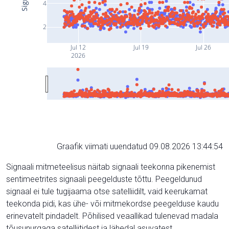
4
2
Jul 12
Jul 19
Jul 26
2026
Graafik viimati uuendatud 09.08.2026 13:44:54
Signaali mitmeteelisus näitab signaali teekonna pikenemist
sentimeetrites signaali peegelduste tõttu. Peegeldunud
signaal ei tule tugijaama otse satelliidilt, vaid keerukamat
teekonda pidi, kas ühe- või mitmekordse peegelduse kaudu
erinevatelt pindadelt. Põhilised veaallikad tulenevad madala
tõusunurgaga satelliitidest ja lähedal asuvatest