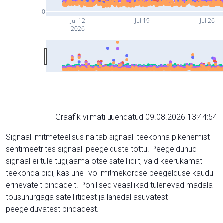
0
Jul 12
Jul 19
Jul 26
2026
Graafik viimati uuendatud 09.08.2026 13:44:54
Signaali mitmeteelisus näitab signaali teekonna pikenemist
sentimeetrites signaali peegelduste tõttu. Peegeldunud
signaal ei tule tugijaama otse satelliidilt, vaid keerukamat
teekonda pidi, kas ühe- või mitmekordse peegelduse kaudu
erinevatelt pindadelt. Põhilised veaallikad tulenevad madala
tõusunurgaga satelliitidest ja lähedal asuvatest
peegelduvatest pindadest.