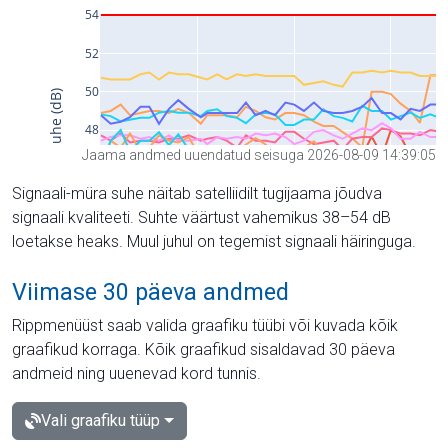
Jaama andmed uuendatud seisuga 2026-08-09 14:39:05
Signaali-müra suhe näitab satelliidilt tugijaama jõudva
signaali kvaliteeti. Suhte väärtust vahemikus 38–54 dB
loetakse heaks. Muul juhul on tegemist signaali häiringuga.
Viimase 30 päeva andmed
Rippmenüüst saab valida graafiku tüübi või kuvada kõik
graafikud korraga. Kõik graafikud sisaldavad 30 päeva
andmeid ning uuenevad kord tunnis.
Vali graafiku tüüp