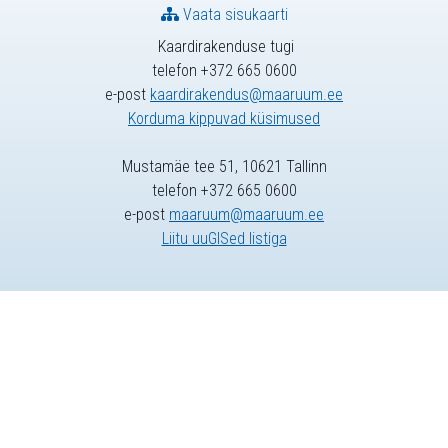
Vaata sisukaarti
Kaardirakenduse tugi
telefon +372 665 0600
e-post
kaardirakendus@maaruum.ee
Korduma kippuvad küsimused
Mustamäe tee 51, 10621 Tallinn
telefon +372 665 0600
e-post
maaruum@maaruum.ee
Liitu uuGISed listiga