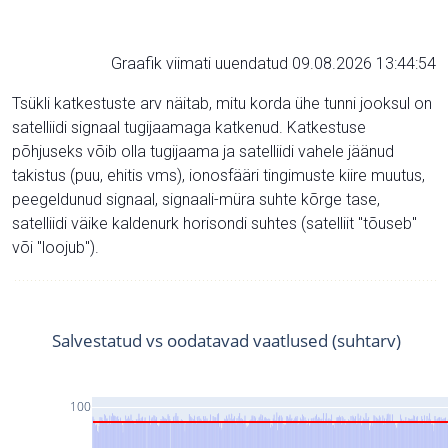
Graafik viimati uuendatud 09.08.2026 13:44:54
Tsükli katkestuste arv näitab, mitu korda ühe tunni jooksul on
satelliidi signaal tugijaamaga katkenud. Katkestuse
põhjuseks võib olla tugijaama ja satelliidi vahele jäänud
takistus (puu, ehitis vms), ionosfääri tingimuste kiire muutus,
peegeldunud signaal, signaali-müra suhte kõrge tase,
satelliidi väike kaldenurk horisondi suhtes (satelliit "tõuseb"
või "loojub").
Salvestatud vs oodatavad vaatlused (suhtarv)
100