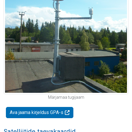
Märjamaa tugijaam
Ava jaama kirjeldus GPA-s
Satelliitide taevakaardid