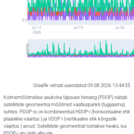
0.5
Jul 12
Jul 19
Jul 26
2026
Graafik viimati uuendatud 09.08.2026 13:44:55
Kolmemõõtmelise asukoha täpsuse hinnang (PDOP) näitab
satelliitide geomeetria mõõtmist vaatluspunkti (tugijaama)
suhtes. PDOP-is on kombineeritud HDOP-i (horisontaalne ehk
plaaniline väärtus ) ja VDOP-i (vertikaalne ehk kõrguslik
väärtus ) arvud. Satelliitide geomeetriat loetakse heaks, kui
PDOP-i arv jääb alla viie.