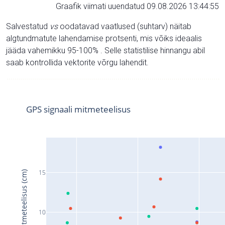
Graafik viimati uuendatud 09.08.2026 13:44:55
Salvestatud
vs
oodatavad vaatlused (suhtarv) näitab
algtundmatute lahendamise protsenti, mis võiks ideaalis
jääda vahemikku 95-100% . Selle statistilise hinnangu abil
saab kontrollida vektorite võrgu lahendit.
GPS signaali mitmeteelisus
15
Signaali mitmeteelisus (cm)
10