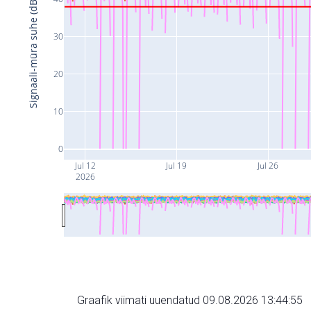
Signaali-müra suhe (dB)
30
20
10
0
Jul 12
Jul 19
Jul 26
2026
Graafik viimati uuendatud 09.08.2026 13:44:55