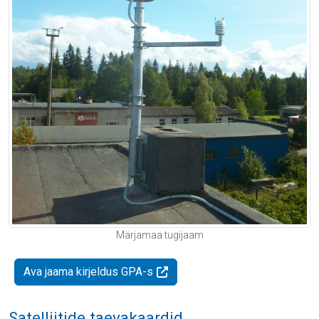
Märjamaa tugijaam
Ava jaama kirjeldus GPA-s
Satelliitide taevakaardid