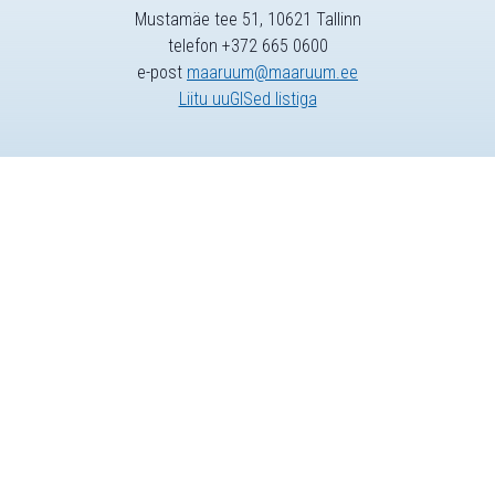
Mustamäe tee 51, 10621 Tallinn
telefon +372 665 0600
e-post
maaruum@maaruum.ee
Liitu uuGISed listiga