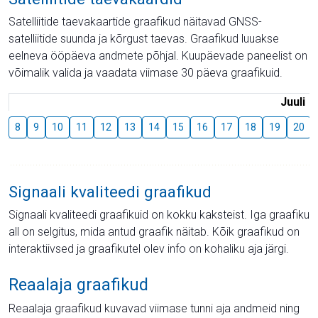
Satelliitide taevakaartide graafikud näitavad GNSS-
satelliitide suunda ja kõrgust taevas. Graafikud luuakse
eelneva ööpäeva andmete põhjal. Kuupäevade paneelist on
võimalik valida ja vaadata viimase 30 päeva graafikuid.
Juuli
8
9
10
11
12
13
14
15
16
17
18
19
20
Signaali kvaliteedi graafikud
Signaali kvaliteedi graafikuid on kokku kaksteist. Iga graafiku
all on selgitus, mida antud graafik näitab. Kõik graafikud on
interaktiivsed ja graafikutel olev info on kohaliku aja järgi.
Reaalaja graafikud
Reaalaja graafikud kuvavad viimase tunni aja andmeid ning