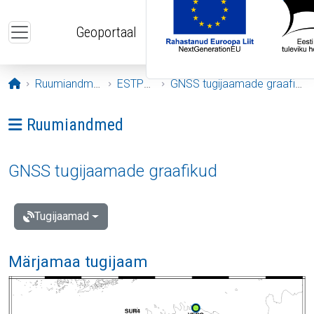
Liigu edasi põhisisu juurde
Geoportaal
Avaleht
Ruumiandmed
ESTPOS
GNSS tugijaamade graafikud
Ava menüü: Ruumiandmed
Ruumiandmed
GNSS tugijaamade graafikud
Tugijaamad
Märjamaa tugijaam