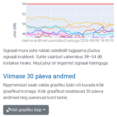
Jaama andmed uuendatud seisuga 2026-08-08 18:49:05
Signaali-müra suhe näitab satelliidilt tugijaama jõudva
signaali kvaliteeti. Suhte väärtust vahemikus 38–54 dB
loetakse heaks. Muul juhul on tegemist signaali häiringuga.
Viimase 30 päeva andmed
Rippmenüüst saab valida graafiku tüübi või kuvada kõik
graafikud korraga. Kõik graafikud sisaldavad 30 päeva
andmeid ning uuenevad kord tunnis.
Vali graafiku tüüp