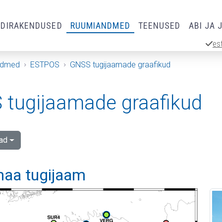
RDIRAKENDUSED
RUUMIANDMED
TEENUSED
ABI JA 
es
ndmed
ESTPOS
GNSS tugijaamade graafikud
tugijaamade graafikud
ad
aa tugijaam