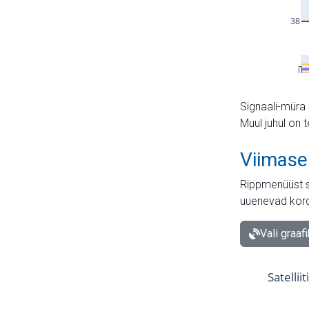
Signaali-müra 
Muul juhul on 
Viimase
Rippmenüüst s
uuenevad kord
Vali graaf
Satellii