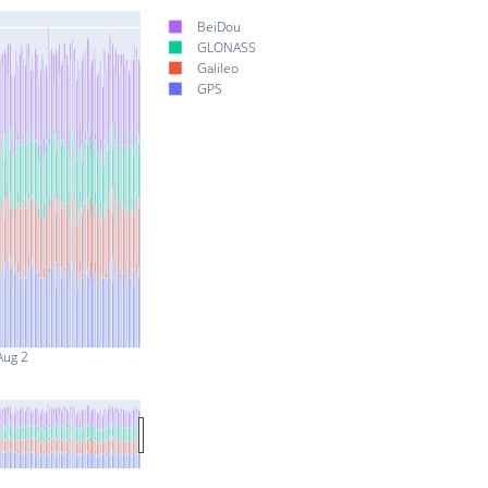
BeiDou
GLONASS
Galileo
GPS
Aug 2