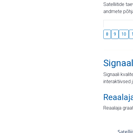
Satelliitide t
andmete põhja
8
9
10
Signaal
Signaali kvali
interaktiivsed 
Reaalaj
Reaalaja graa