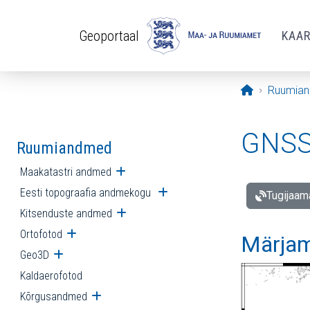
Liigu edasi põhisisu juurde
Geoportaal
KAA
Avaleht
Ruumia
GNSS 
Ruumiandmed
Maakatastri andmed
Ava alammenüü
Eesti topograafia andmekogu
Ava alammenüü
Tugijaam
Kitsenduste andmed
Ava alammenüü
Ortofotod
Ava alammenüü
Märjam
Geo3D
Ava alammenüü
Kaldaerofotod
Kõrgusandmed
Ava alammenüü