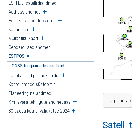
ESTHubi satelliidiandmed
Aadressiandmed
Ava alammenüü
Haldus- ja asustusjaotus
Ava alammenüü
Kohanimed
Ava alammenüü
Mullastiku kaart
Ava alammenüü
Geodeetilised andmed
Ava alammenüü
ESTPOS
Ava alammenüü
GNSS tugijaamade graafikud
Topokaardid ja aluskaardid
Ava alammenüü
Kaardilehtede süsteemid
Ava alammenüü
Planeeringute andmed
Tugijaama s
Kinnisvara tehingute andmebaas
Ava alammenüü
30 päeva kaardi väljakutse 2024
Ava alammenüü
Satelli