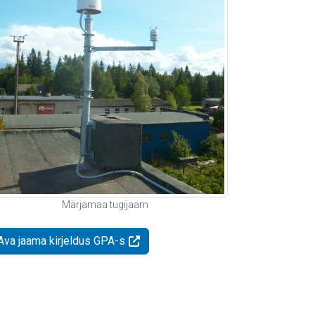
Märjamaa tugijaam
Ava jaama kirjeldus GPA-s