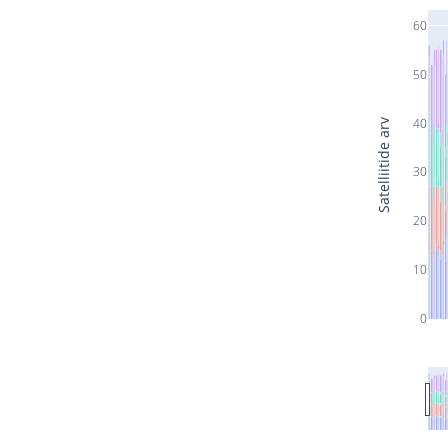
60
50
40
Satelliitide arv
30
20
10
0