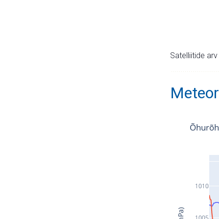
Satelliitide ar
Meteor
Õhurõh
1010
1005