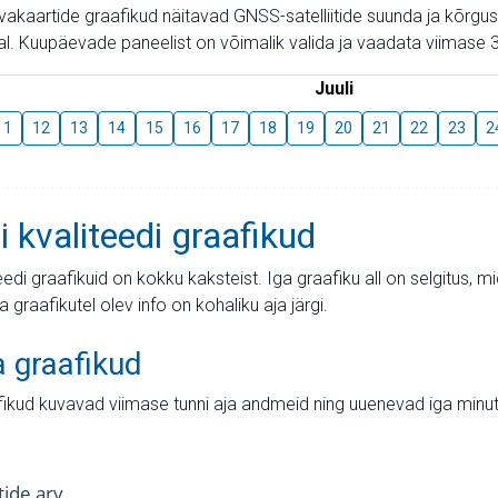
aevakaartide graafikud näitavad GNSS-satelliitide suunda ja kõr
l. Kuupäevade paneelist on võimalik valida ja vaadata viimase 3
Juuli
11
12
13
14
15
16
17
18
19
20
21
22
23
2
i kvaliteedi graafikud
teedi graafikuid on kokku kaksteist. Iga graafiku all on selgitus, 
ja graafikutel olev info on kohaliku aja järgi.
a graafikud
fikud kuvavad viimase tunni aja andmeid ning uuenevad iga minut