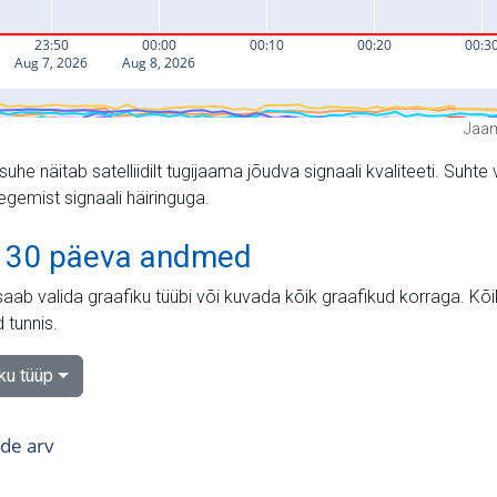
Jaam
suhe näitab satelliidilt tugijaama jõudva signaali kvaliteeti. Su
tegemist signaali häiringuga.
 30 päeva andmed
aab valida graafiku tüübi või kuvada kõik graafikud korraga. Kõ
 tunnis.
iku tüüp
tide arv