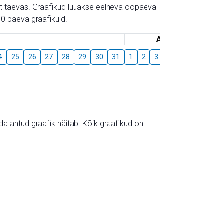
gust taevas. Graafikud luuakse eelneva ööpäeva
0 päeva graafikuid.
August
4
25
26
27
28
29
30
31
1
2
3
4
5
6
7
mida antud graafik näitab. Kõik graafikud on
.