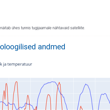
v näitab ühes tunnis tugijaamale nähtavaid satelliite.
oloogilised andmed
k ja temperatuur