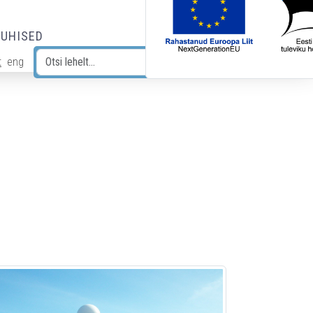
JUHISED
t
eng
Otsi