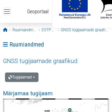
Liigu edasi põhisisu juurde
Geoportaal
Avaleht
Ruumiandmed
ESTPOS
GNSS tugijaamade graafikud
Ava menüü: Ruumiandmed
Ruumiandmed
GNSS tugijaamade graafikud
Tugijaamad
Märjamaa tugijaam