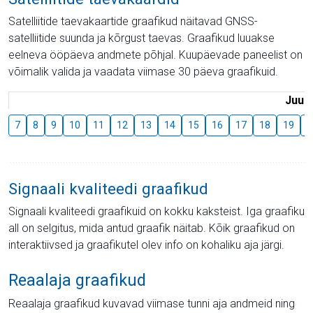
Satelliitide taevakaartide graafikud näitavad GNSS-
satelliitide suunda ja kõrgust taevas. Graafikud luuakse
eelneva ööpäeva andmete põhjal. Kuupäevade paneelist on
võimalik valida ja vaadata viimase 30 päeva graafikuid.
Juuli
7
8
9
10
11
12
13
14
15
16
17
18
19
2
Signaali kvaliteedi graafikud
Signaali kvaliteedi graafikuid on kokku kaksteist. Iga graafiku
all on selgitus, mida antud graafik näitab. Kõik graafikud on
interaktiivsed ja graafikutel olev info on kohaliku aja järgi.
Reaalaja graafikud
Reaalaja graafikud kuvavad viimase tunni aja andmeid ning