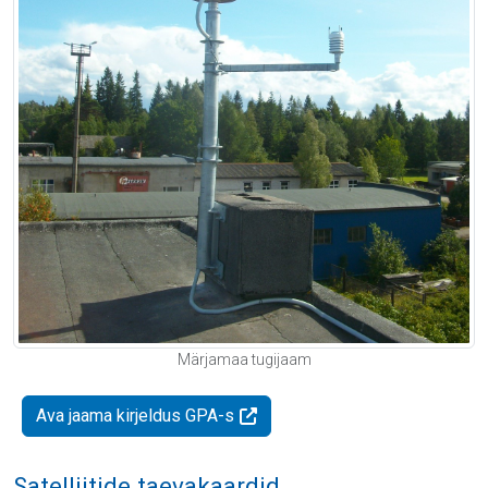
Märjamaa tugijaam
Ava jaama kirjeldus GPA-s
Satelliitide taevakaardid