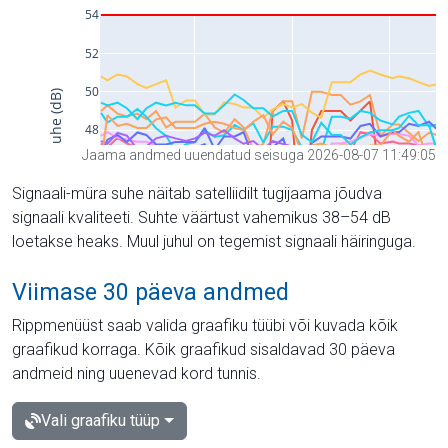
Jaama andmed uuendatud seisuga 2026-08-07 11:49:05
Signaali-müra suhe näitab satelliidilt tugijaama jõudva
signaali kvaliteeti. Suhte väärtust vahemikus 38–54 dB
loetakse heaks. Muul juhul on tegemist signaali häiringuga.
Viimase 30 päeva andmed
Rippmenüüst saab valida graafiku tüübi või kuvada kõik
graafikud korraga. Kõik graafikud sisaldavad 30 päeva
andmeid ning uuenevad kord tunnis.
Vali graafiku tüüp