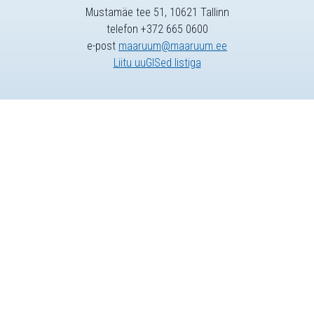
Mustamäe tee 51, 10621 Tallinn
telefon +372 665 0600
e-post
maaruum@maaruum.ee
Liitu uuGISed listiga