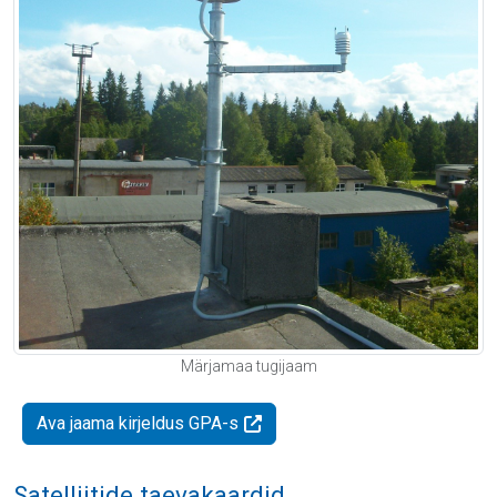
Märjamaa tugijaam
Ava jaama kirjeldus GPA-s
Satelliitide taevakaardid