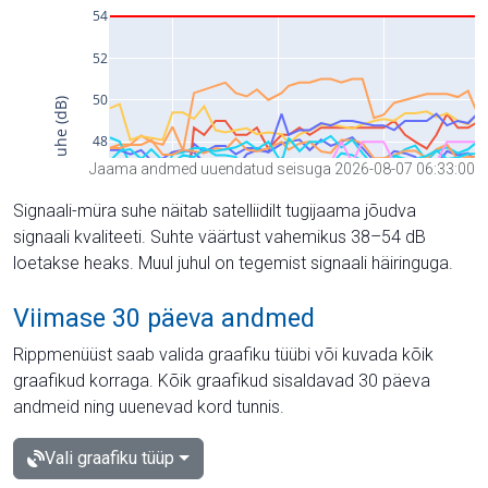
Jaama andmed uuendatud seisuga 2026-08-07 06:33:00
Signaali-müra suhe näitab satelliidilt tugijaama jõudva
signaali kvaliteeti. Suhte väärtust vahemikus 38–54 dB
loetakse heaks. Muul juhul on tegemist signaali häiringuga.
Viimase 30 päeva andmed
Rippmenüüst saab valida graafiku tüübi või kuvada kõik
graafikud korraga. Kõik graafikud sisaldavad 30 päeva
andmeid ning uuenevad kord tunnis.
Vali graafiku tüüp