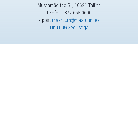
Mustamäe tee 51, 10621 Tallinn
telefon +372 665 0600
e-post
maaruum@maaruum.ee
Liitu uuGISed listiga