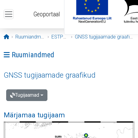
Liigu edasi põhisisu juurde
Geoportaal
Avaleht
Ruumiandmed
ESTPOS
GNSS tugijaamade graafikud
Ava menüü: Ruumiandmed
Ruumiandmed
GNSS tugijaamade graafikud
Tugijaamad
Märjamaa tugijaam