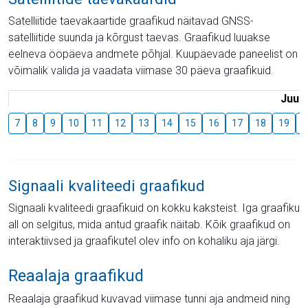
Satelliitide taevakaartide graafikud näitavad GNSS-
satelliitide suunda ja kõrgust taevas. Graafikud luuakse
eelneva ööpäeva andmete põhjal. Kuupäevade paneelist on
võimalik valida ja vaadata viimase 30 päeva graafikuid.
Juuli
7
8
9
10
11
12
13
14
15
16
17
18
19
2
Signaali kvaliteedi graafikud
Signaali kvaliteedi graafikuid on kokku kaksteist. Iga graafiku
all on selgitus, mida antud graafik näitab. Kõik graafikud on
interaktiivsed ja graafikutel olev info on kohaliku aja järgi.
Reaalaja graafikud
Reaalaja graafikud kuvavad viimase tunni aja andmeid ning