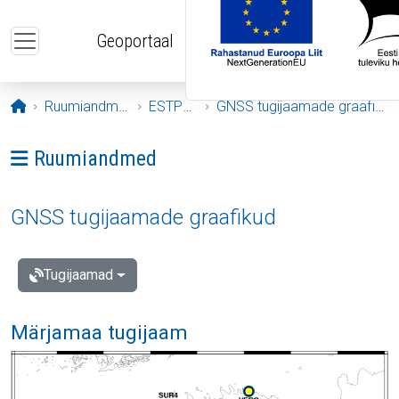
Liigu edasi põhisisu juurde
Geoportaal
Avaleht
Ruumiandmed
ESTPOS
GNSS tugijaamade graafikud
Ava menüü: Ruumiandmed
Ruumiandmed
GNSS tugijaamade graafikud
Tugijaamad
Märjamaa tugijaam