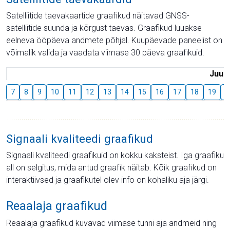
Satelliitide taevakaartide graafikud näitavad GNSS-
satelliitide suunda ja kõrgust taevas. Graafikud luuakse
eelneva ööpäeva andmete põhjal. Kuupäevade paneelist on
võimalik valida ja vaadata viimase 30 päeva graafikuid.
Juuli
7
8
9
10
11
12
13
14
15
16
17
18
19
2
Signaali kvaliteedi graafikud
Signaali kvaliteedi graafikuid on kokku kaksteist. Iga graafiku
all on selgitus, mida antud graafik näitab. Kõik graafikud on
interaktiivsed ja graafikutel olev info on kohaliku aja järgi.
Reaalaja graafikud
Reaalaja graafikud kuvavad viimase tunni aja andmeid ning