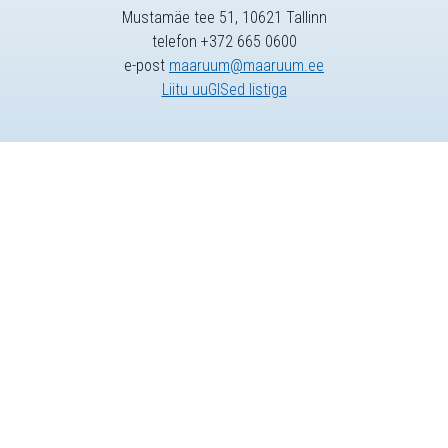
Mustamäe tee 51, 10621 Tallinn
telefon +372 665 0600
e-post
maaruum@maaruum.ee
Liitu uuGISed listiga