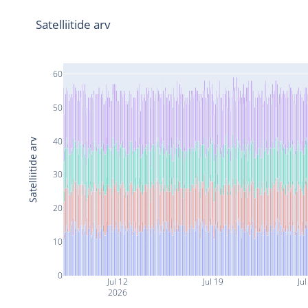
Satelliitide arv
60
50
40
Satelliitide arv
30
20
10
0
Jul 12
Jul 19
Jul
2026