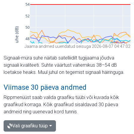
Jaama andmed uuendatud seisuga 2026-08-07 04:47:02
Signaali-müra suhe näitab satelliidilt tugijaama jõudva
signaali kvaliteeti. Suhte väärtust vahemikus 38–54 dB
loetakse heaks. Muul juhul on tegemist signaali häiringuga.
Viimase 30 päeva andmed
Rippmenüüst saab valida graafiku tüübi või kuvada kõik
graafikud korraga. Kõik graafikud sisaldavad 30 päeva
andmeid ning uuenevad kord tunnis.
Vali graafiku tüüp