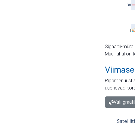
Signaali-müra 
Muul juhul on 
Viimase
Rippmenüüst s
uuenevad kord
Vali graaf
Satellii