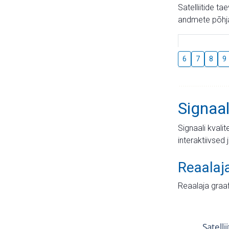
Satelliitide t
andmete põhja
6
7
8
9
Signaal
Signaali kvali
interaktiivsed 
Reaalaj
Reaalaja graa