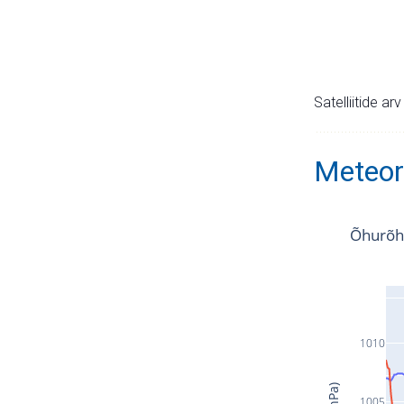
Satelliitide ar
Meteor
Õhurõh
1010
1005