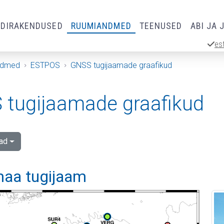
RDIRAKENDUSED
RUUMIANDMED
TEENUSED
ABI JA 
es
ndmed
ESTPOS
GNSS tugijaamade graafikud
tugijaamade graafikud
ad
aa tugijaam