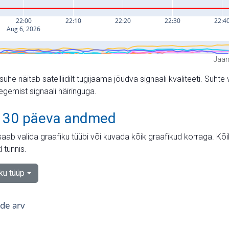
Jaam
suhe näitab satelliidilt tugijaama jõudva signaali kvaliteeti. Su
tegemist signaali häiringuga.
 30 päeva andmed
aab valida graafiku tüübi või kuvada kõik graafikud korraga. Kõ
 tunnis.
iku tüüp
tide arv