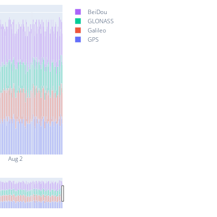
BeiDou
GLONASS
Galileo
GPS
Aug 2