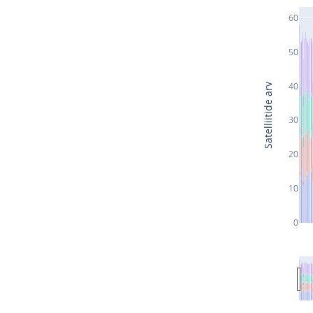
60
50
40
Satelliitide arv
30
20
10
0