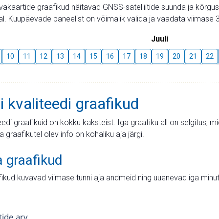
aevakaartide graafikud näitavad GNSS-satelliitide suunda ja kõr
l. Kuupäevade paneelist on võimalik valida ja vaadata viimase 3
Juuli
10
11
12
13
14
15
16
17
18
19
20
21
22
i kvaliteedi graafikud
teedi graafikuid on kokku kaksteist. Iga graafiku all on selgitus, 
ja graafikutel olev info on kohaliku aja järgi.
a graafikud
fikud kuvavad viimase tunni aja andmeid ning uuenevad iga minut