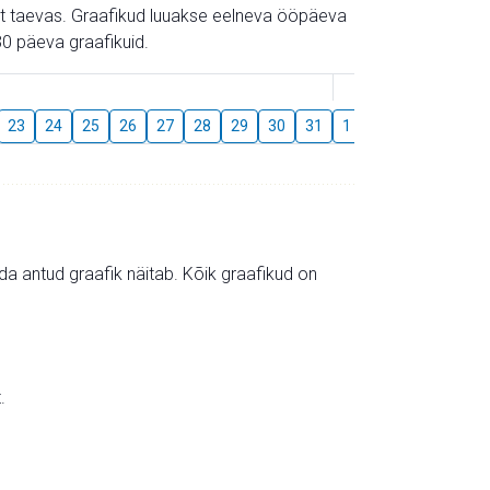
gust taevas. Graafikud luuakse eelneva ööpäeva
0 päeva graafikuid.
August
23
24
25
26
27
28
29
30
31
1
2
3
4
5
mida antud graafik näitab. Kõik graafikud on
.