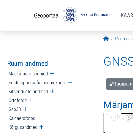
Liigu edasi põhisisu juurde
Geoportaal
KAA
Avaleht
Ruumia
GNSS 
Ruumiandmed
Maakatastri andmed
Ava alammenüü
Eesti topograafia andmekogu
Ava alammenüü
Tugijaam
Kitsenduste andmed
Ava alammenüü
Ortofotod
Ava alammenüü
Märjam
Geo3D
Ava alammenüü
Kaldaerofotod
Kõrgusandmed
Ava alammenüü