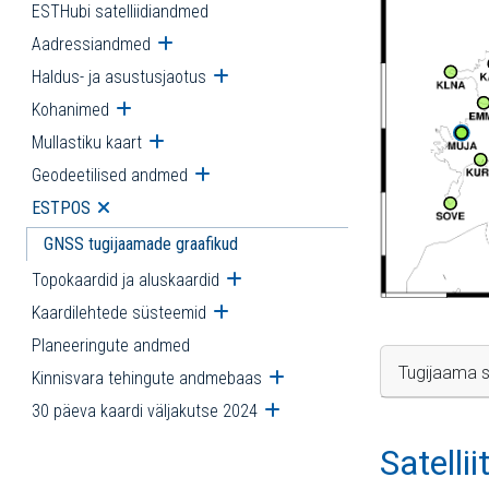
ESTHubi satelliidiandmed
Aadressiandmed
Ava alammenüü
Haldus- ja asustusjaotus
Ava alammenüü
Kohanimed
Ava alammenüü
Mullastiku kaart
Ava alammenüü
Geodeetilised andmed
Ava alammenüü
ESTPOS
Ava alammenüü
GNSS tugijaamade graafikud
Topokaardid ja aluskaardid
Ava alammenüü
Kaardilehtede süsteemid
Ava alammenüü
Planeeringute andmed
Tugijaama s
Kinnisvara tehingute andmebaas
Ava alammenüü
30 päeva kaardi väljakutse 2024
Ava alammenüü
Satelli