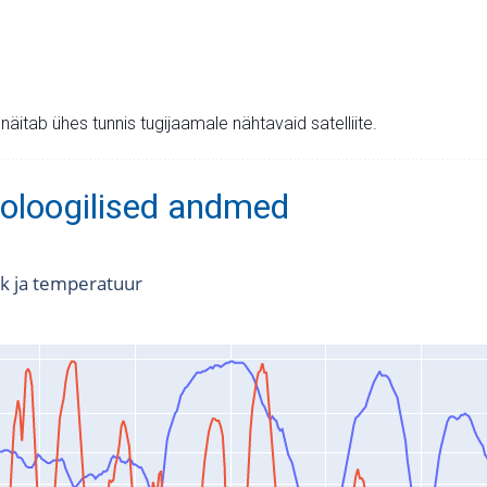
v näitab ühes tunnis tugijaamale nähtavaid satelliite.
oloogilised andmed
k ja temperatuur