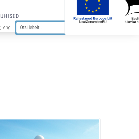
JUHISED
t
eng
Otsi