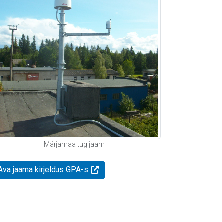
Märjamaa tugijaam
Ava jaama kirjeldus GPA-s