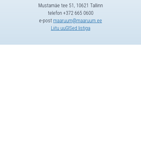
Mustamäe tee 51, 10621 Tallinn
telefon +372 665 0600
e-post
maaruum@maaruum.ee
Liitu uuGISed listiga