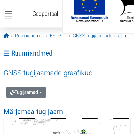
Liigu edasi põhisisu juurde
Geoportaal
Avaleht
Ruumiandmed
ESTPOS
GNSS tugijaamade graafikud
Ava menüü: Ruumiandmed
Ruumiandmed
GNSS tugijaamade graafikud
Tugijaamad
Märjamaa tugijaam