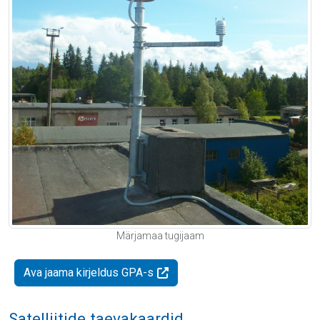
Märjamaa tugijaam
Ava jaama kirjeldus GPA-s
Satelliitide taevakaardid