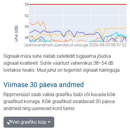
Jaama andmed uuendatud seisuga 2026-08-09 08:37:02
Signaali-müra suhe näitab satelliidilt tugijaama jõudva
signaali kvaliteeti. Suhte väärtust vahemikus 38–54 dB
loetakse heaks. Muul juhul on tegemist signaali häiringuga.
Viimase 30 päeva andmed
Rippmenüüst saab valida graafiku tüübi või kuvada kõik
graafikud korraga. Kõik graafikud sisaldavad 30 päeva
andmeid ning uuenevad kord tunnis.
Vali graafiku tüüp