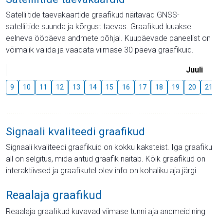
Satelliitide taevakaartide graafikud näitavad GNSS-
satelliitide suunda ja kõrgust taevas. Graafikud luuakse
eelneva ööpäeva andmete põhjal. Kuupäevade paneelist on
võimalik valida ja vaadata viimase 30 päeva graafikuid.
Juuli
9
10
11
12
13
14
15
16
17
18
19
20
21
Signaali kvaliteedi graafikud
Signaali kvaliteedi graafikuid on kokku kaksteist. Iga graafiku
all on selgitus, mida antud graafik näitab. Kõik graafikud on
interaktiivsed ja graafikutel olev info on kohaliku aja järgi.
Reaalaja graafikud
Reaalaja graafikud kuvavad viimase tunni aja andmeid ning