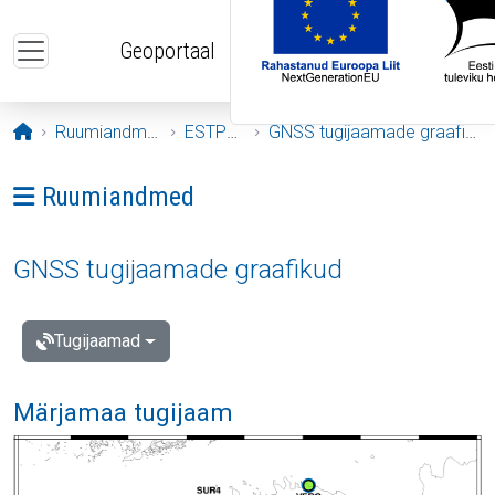
Liigu edasi põhisisu juurde
Geoportaal
Avaleht
Ruumiandmed
ESTPOS
GNSS tugijaamade graafikud
Ava menüü: Ruumiandmed
Ruumiandmed
GNSS tugijaamade graafikud
Tugijaamad
Märjamaa tugijaam