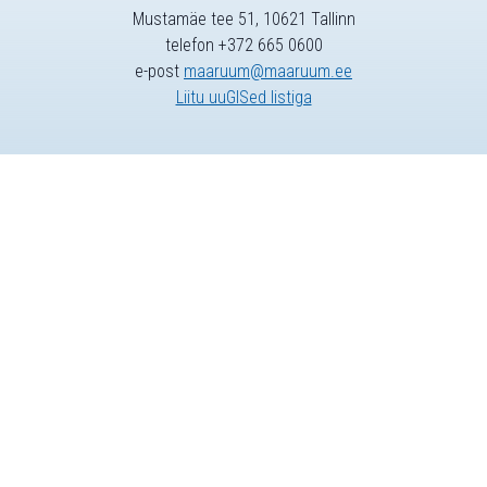
Mustamäe tee 51, 10621 Tallinn
telefon +372 665 0600
e-post
maaruum@maaruum.ee
Liitu uuGISed listiga