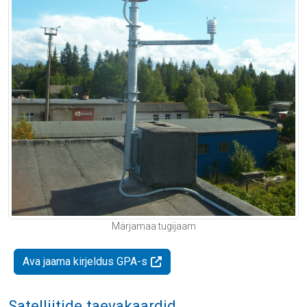
Märjamaa tugijaam
Ava jaama kirjeldus GPA-s
Satelliitide taevakaardid