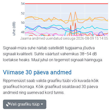
Jaama andmed uuendatud seisuga 2026-08-09 15:14:05
Signaali-müra suhe näitab satelliidilt tugijaama jõudva
signaali kvaliteeti. Suhte väärtust vahemikus 38–54 dB
loetakse heaks. Muul juhul on tegemist signaali häiringuga.
Viimase 30 päeva andmed
Rippmenüüst saab valida graafiku tüübi või kuvada kõik
graafikud korraga. Kõik graafikud sisaldavad 30 päeva
andmeid ning uuenevad kord tunnis.
Vali graafiku tüüp