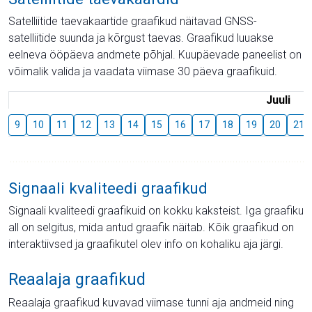
Satelliitide taevakaartide graafikud näitavad GNSS-
satelliitide suunda ja kõrgust taevas. Graafikud luuakse
eelneva ööpäeva andmete põhjal. Kuupäevade paneelist on
võimalik valida ja vaadata viimase 30 päeva graafikuid.
Juuli
9
10
11
12
13
14
15
16
17
18
19
20
21
Signaali kvaliteedi graafikud
Signaali kvaliteedi graafikuid on kokku kaksteist. Iga graafiku
all on selgitus, mida antud graafik näitab. Kõik graafikud on
interaktiivsed ja graafikutel olev info on kohaliku aja järgi.
Reaalaja graafikud
Reaalaja graafikud kuvavad viimase tunni aja andmeid ning