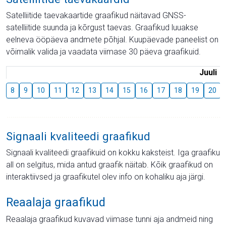
Satelliitide taevakaartide graafikud näitavad GNSS-
satelliitide suunda ja kõrgust taevas. Graafikud luuakse
eelneva ööpäeva andmete põhjal. Kuupäevade paneelist on
võimalik valida ja vaadata viimase 30 päeva graafikuid.
Juuli
8
9
10
11
12
13
14
15
16
17
18
19
20
Signaali kvaliteedi graafikud
Signaali kvaliteedi graafikuid on kokku kaksteist. Iga graafiku
all on selgitus, mida antud graafik näitab. Kõik graafikud on
interaktiivsed ja graafikutel olev info on kohaliku aja järgi.
Reaalaja graafikud
Reaalaja graafikud kuvavad viimase tunni aja andmeid ning