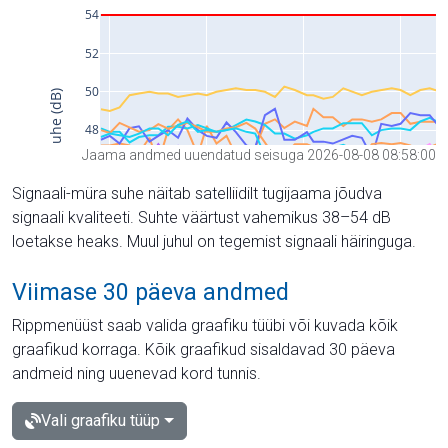
Jaama andmed uuendatud seisuga 2026-08-08 08:58:00
Signaali-müra suhe näitab satelliidilt tugijaama jõudva
signaali kvaliteeti. Suhte väärtust vahemikus 38–54 dB
loetakse heaks. Muul juhul on tegemist signaali häiringuga.
Viimase 30 päeva andmed
Rippmenüüst saab valida graafiku tüübi või kuvada kõik
graafikud korraga. Kõik graafikud sisaldavad 30 päeva
andmeid ning uuenevad kord tunnis.
Vali graafiku tüüp