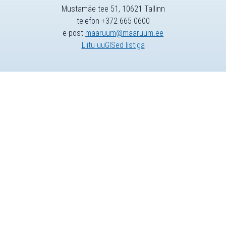
Mustamäe tee 51, 10621 Tallinn
telefon +372 665 0600
e-post
maaruum@maaruum.ee
Liitu uuGISed listiga