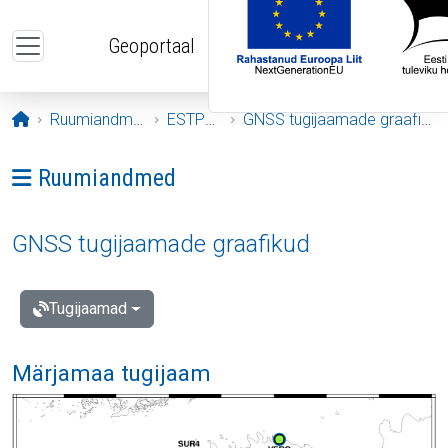
Liigu edasi põhisisu juurde
Geoportaal
Avaleht
Ruumiandmed
ESTPOS
GNSS tugijaamade graafikud
Ava menüü: Ruumiandmed
Ruumiandmed
GNSS tugijaamade graafikud
Tugijaamad
Märjamaa tugijaam