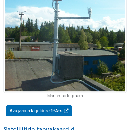
Märjamaa tugijaam
Ava jaama kirjeldus GPA-s
Satelliitide taevakaardid