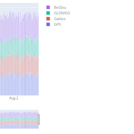
BeiDou
GLONASS
Galileo
GPS
Aug 2