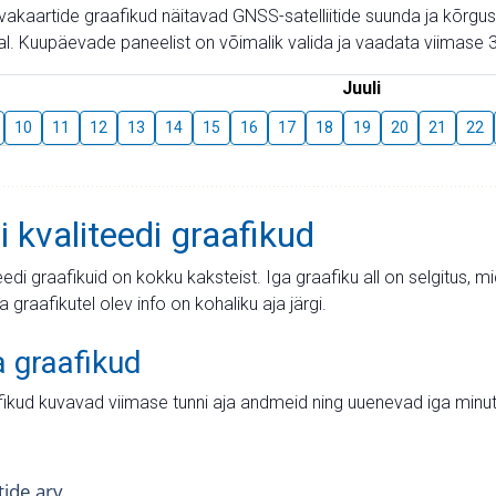
aevakaartide graafikud näitavad GNSS-satelliitide suunda ja kõr
l. Kuupäevade paneelist on võimalik valida ja vaadata viimase 3
Juuli
10
11
12
13
14
15
16
17
18
19
20
21
22
i kvaliteedi graafikud
teedi graafikuid on kokku kaksteist. Iga graafiku all on selgitus, 
ja graafikutel olev info on kohaliku aja järgi.
a graafikud
fikud kuvavad viimase tunni aja andmeid ning uuenevad iga minut