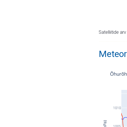
Satelliitide ar
Meteor
Õhurõh
1010
1005