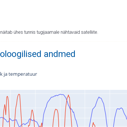
v näitab ühes tunnis tugijaamale nähtavaid satelliite.
oloogilised andmed
k ja temperatuur