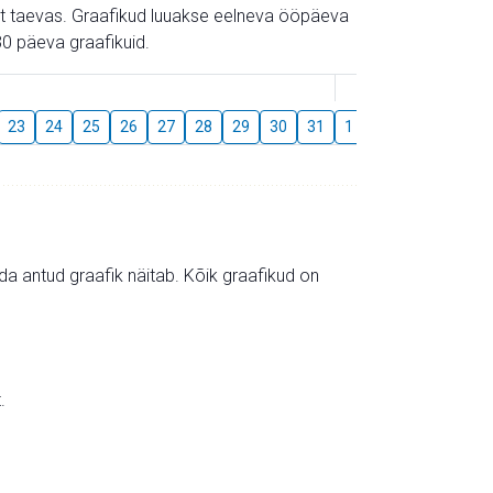
gust taevas. Graafikud luuakse eelneva ööpäeva
0 päeva graafikuid.
August
23
24
25
26
27
28
29
30
31
1
2
3
4
5
mida antud graafik näitab. Kõik graafikud on
.