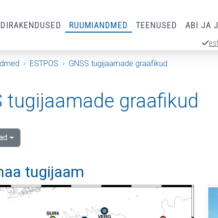
RDIRAKENDUSED
RUUMIANDMED
TEENUSED
ABI JA 
es
ndmed
ESTPOS
GNSS tugijaamade graafikud
tugijaamade graafikud
ad
aa tugijaam