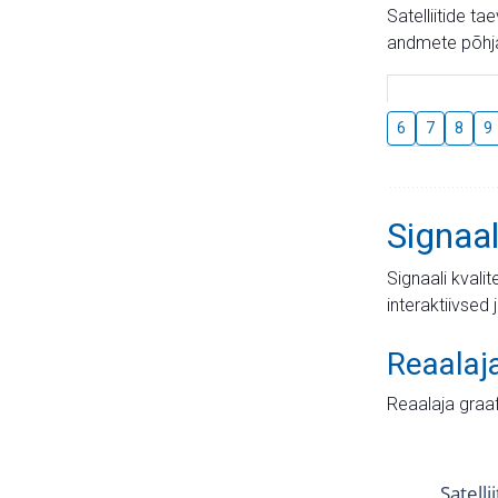
Satelliitide t
andmete põhja
6
7
8
9
Signaal
Signaali kvali
interaktiivsed 
Reaalaj
Reaalaja graa