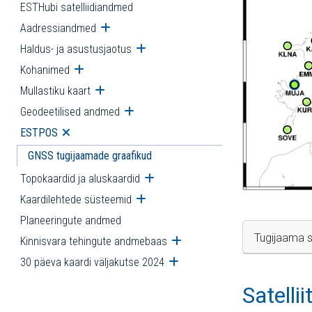
ESTHubi satelliidiandmed
Aadressiandmed
Ava alammenüü
Haldus- ja asustusjaotus
Ava alammenüü
Kohanimed
Ava alammenüü
Mullastiku kaart
Ava alammenüü
Geodeetilised andmed
Ava alammenüü
ESTPOS
Ava alammenüü
GNSS tugijaamade graafikud
Topokaardid ja aluskaardid
Ava alammenüü
Kaardilehtede süsteemid
Ava alammenüü
Planeeringute andmed
Tugijaama s
Kinnisvara tehingute andmebaas
Ava alammenüü
30 päeva kaardi väljakutse 2024
Ava alammenüü
Satelli