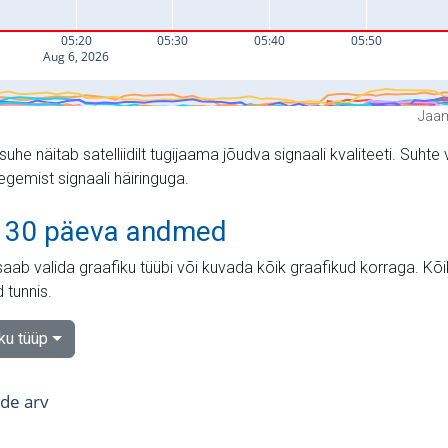
Jaam
suhe näitab satelliidilt tugijaama jõudva signaali kvaliteeti. Su
tegemist signaali häiringuga.
 30 päeva andmed
aab valida graafiku tüübi või kuvada kõik graafikud korraga. Kõ
 tunnis.
iku tüüp
tide arv