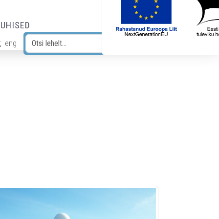
JUHISED
t
eng
Otsi