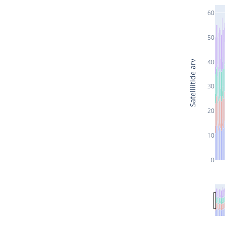
60
50
40
Satelliitide arv
30
20
10
0