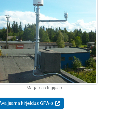
Märjamaa tugijaam
Ava jaama kirjeldus GPA-s