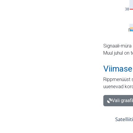
Signaali-müra 
Muul juhul on 
Viimase
Rippmenüüst s
uuenevad kord
Vali graaf
Satellii