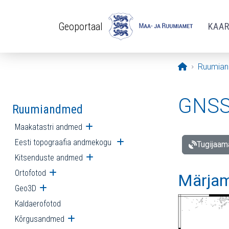
Liigu edasi põhisisu juurde
Geoportaal
KAA
Avaleht
Ruumia
GNSS 
Ruumiandmed
Maakatastri andmed
Ava alammenüü
Eesti topograafia andmekogu
Ava alammenüü
Tugijaam
Kitsenduste andmed
Ava alammenüü
Ortofotod
Ava alammenüü
Märjam
Geo3D
Ava alammenüü
Kaldaerofotod
Kõrgusandmed
Ava alammenüü