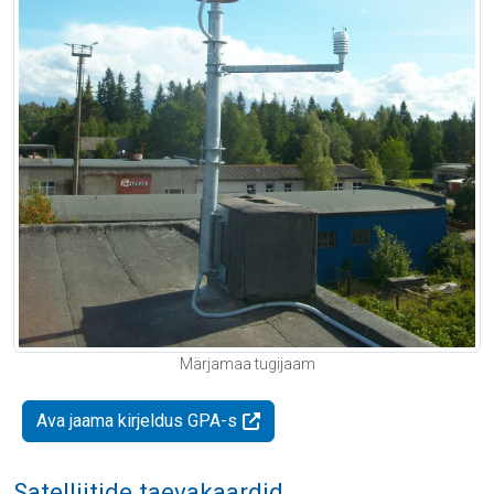
Märjamaa tugijaam
Ava jaama kirjeldus GPA-s
Satelliitide taevakaardid