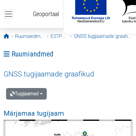
Liigu edasi põhisisu juurde
Geoportaal
Avaleht
Ruumiandmed
ESTPOS
GNSS tugijaamade graafikud
Ava menüü: Ruumiandmed
Ruumiandmed
GNSS tugijaamade graafikud
Tugijaamad
Märjamaa tugijaam