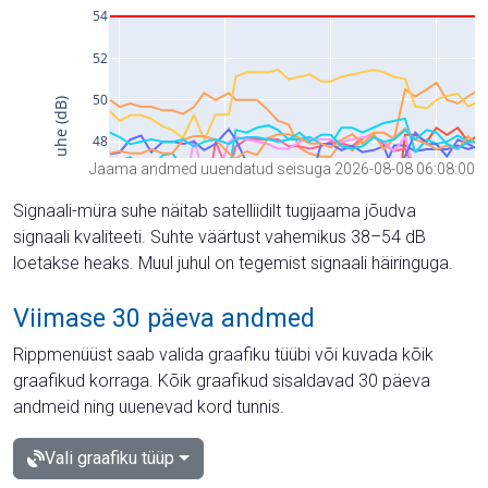
Jaama andmed uuendatud seisuga 2026-08-08 06:08:00
Signaali-müra suhe näitab satelliidilt tugijaama jõudva
signaali kvaliteeti. Suhte väärtust vahemikus 38–54 dB
loetakse heaks. Muul juhul on tegemist signaali häiringuga.
Viimase 30 päeva andmed
Rippmenüüst saab valida graafiku tüübi või kuvada kõik
graafikud korraga. Kõik graafikud sisaldavad 30 päeva
andmeid ning uuenevad kord tunnis.
Vali graafiku tüüp