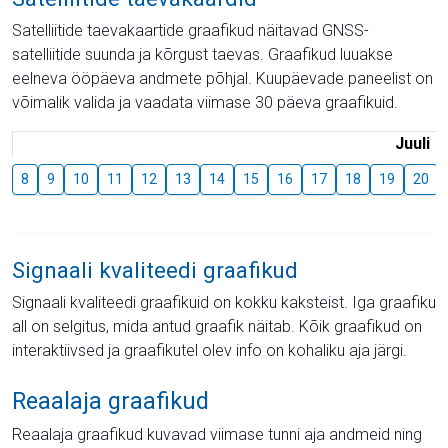
Satelliitide taevakaartide graafikud näitavad GNSS-
satelliitide suunda ja kõrgust taevas. Graafikud luuakse
eelneva ööpäeva andmete põhjal. Kuupäevade paneelist on
võimalik valida ja vaadata viimase 30 päeva graafikuid.
Juuli
8
9
10
11
12
13
14
15
16
17
18
19
20
Signaali kvaliteedi graafikud
Signaali kvaliteedi graafikuid on kokku kaksteist. Iga graafiku
all on selgitus, mida antud graafik näitab. Kõik graafikud on
interaktiivsed ja graafikutel olev info on kohaliku aja järgi.
Reaalaja graafikud
Reaalaja graafikud kuvavad viimase tunni aja andmeid ning