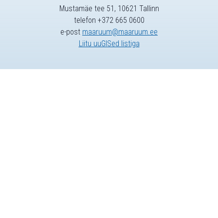
Mustamäe tee 51, 10621 Tallinn
telefon +372 665 0600
e-post
maaruum@maaruum.ee
Liitu uuGISed listiga