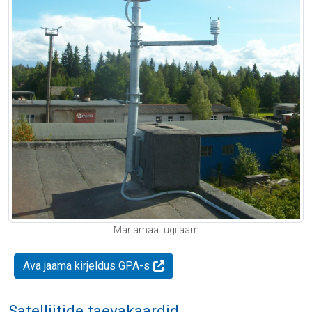
Märjamaa tugijaam
Ava jaama kirjeldus GPA-s
Satelliitide taevakaardid