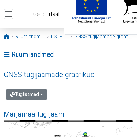
Liigu edasi põhisisu juurde
Geoportaal
Avaleht
Ruumiandmed
ESTPOS
GNSS tugijaamade graafikud
Ava menüü: Ruumiandmed
Ruumiandmed
GNSS tugijaamade graafikud
Tugijaamad
Märjamaa tugijaam