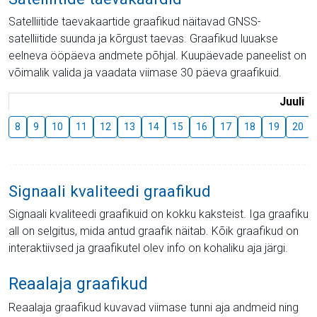
Satelliitide taevakaartide graafikud näitavad GNSS-
satelliitide suunda ja kõrgust taevas. Graafikud luuakse
eelneva ööpäeva andmete põhjal. Kuupäevade paneelist on
võimalik valida ja vaadata viimase 30 päeva graafikuid.
Juuli
8
9
10
11
12
13
14
15
16
17
18
19
20
Signaali kvaliteedi graafikud
Signaali kvaliteedi graafikuid on kokku kaksteist. Iga graafiku
all on selgitus, mida antud graafik näitab. Kõik graafikud on
interaktiivsed ja graafikutel olev info on kohaliku aja järgi.
Reaalaja graafikud
Reaalaja graafikud kuvavad viimase tunni aja andmeid ning