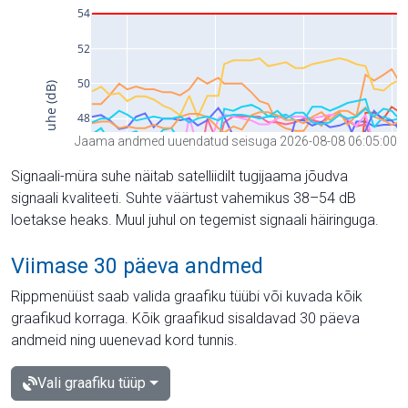
Jaama andmed uuendatud seisuga 2026-08-08 06:05:00
Signaali-müra suhe näitab satelliidilt tugijaama jõudva
signaali kvaliteeti. Suhte väärtust vahemikus 38–54 dB
loetakse heaks. Muul juhul on tegemist signaali häiringuga.
Viimase 30 päeva andmed
Rippmenüüst saab valida graafiku tüübi või kuvada kõik
graafikud korraga. Kõik graafikud sisaldavad 30 päeva
andmeid ning uuenevad kord tunnis.
Vali graafiku tüüp