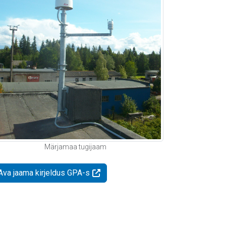
Märjamaa tugijaam
Ava jaama kirjeldus GPA-s