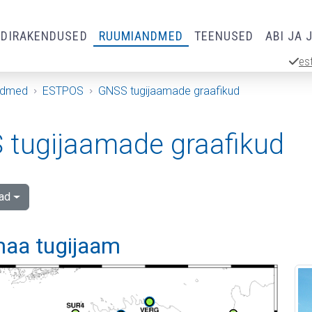
RDIRAKENDUSED
RUUMIANDMED
TEENUSED
ABI JA 
es
ndmed
ESTPOS
GNSS tugijaamade graafikud
tugijaamade graafikud
ad
aa tugijaam