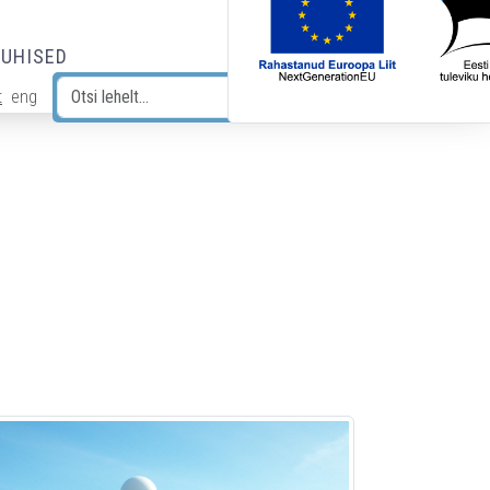
JUHISED
t
eng
Otsi