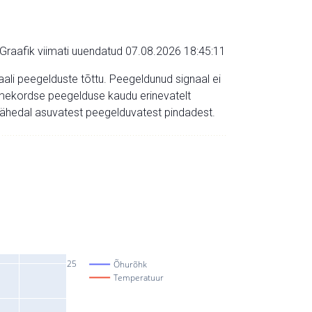
Graafik viimati uuendatud 07.08.2026 18:45:11
aali peegelduste tõttu. Peegeldunud signaal ei
mitmekordse peegelduse kaudu erinevatelt
a lähedal asuvatest peegelduvatest pindadest.
25
Õhurõhk
Temperatuur