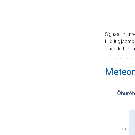
Signaali mitme
tule tugijaama
pindadelt. Põh
Meteor
Õhurõh
1010