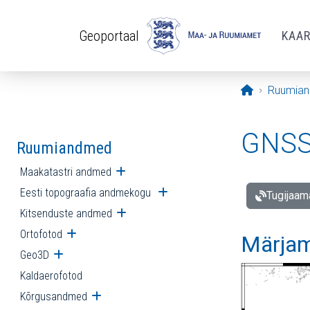
Liigu edasi põhisisu juurde
Geoportaal
KAA
Avaleht
Ruumia
GNSS 
Ruumiandmed
Maakatastri andmed
Ava alammenüü
Eesti topograafia andmekogu
Ava alammenüü
Tugijaam
Kitsenduste andmed
Ava alammenüü
Ortofotod
Ava alammenüü
Märjam
Geo3D
Ava alammenüü
Kaldaerofotod
Kõrgusandmed
Ava alammenüü