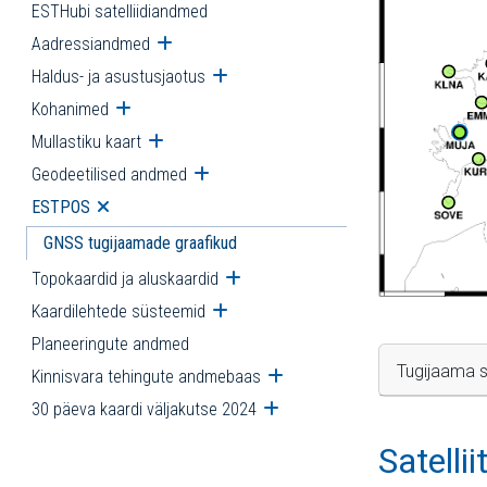
ESTHubi satelliidiandmed
Aadressiandmed
Ava alammenüü
Haldus- ja asustusjaotus
Ava alammenüü
Kohanimed
Ava alammenüü
Mullastiku kaart
Ava alammenüü
Geodeetilised andmed
Ava alammenüü
ESTPOS
Ava alammenüü
GNSS tugijaamade graafikud
Topokaardid ja aluskaardid
Ava alammenüü
Kaardilehtede süsteemid
Ava alammenüü
Planeeringute andmed
Tugijaama s
Kinnisvara tehingute andmebaas
Ava alammenüü
30 päeva kaardi väljakutse 2024
Ava alammenüü
Satelli