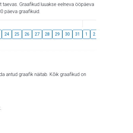
gust taevas. Graafikud luuakse eelneva ööpäeva
0 päeva graafikuid.
August
24
25
26
27
28
29
30
31
1
2
3
4
5
6
mida antud graafik näitab. Kõik graafikud on
.