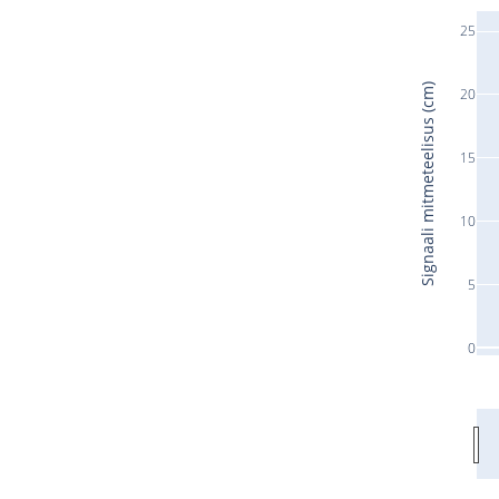
25
Signaali mitmeteelisus (cm)
20
15
10
5
0