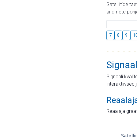
Satelliitide t
andmete põhja
7
8
9
1
Signaal
Signaali kvali
interaktiivsed 
Reaalaj
Reaalaja graa