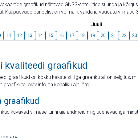
aevakaartide graafikud näitavad GNSS-satelliitide suunda ja kõr
l. Kuupäevade paneelist on võimalik valida ja vaadata viimase 3
Juuli
0
11
12
13
14
15
16
17
18
19
20
21
22
23
i kvaliteedi graafikud
teedi graafikuid on kokku kaksteist. Iga graafiku all on selgitus, 
ja graafikutel olev info on kohaliku aja järgi.
a graafikud
fikud kuvavad viimase tunni aja andmeid ning uuenevad iga minut