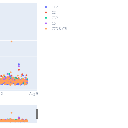
C1P
C2I
C5P
C6I
C7D & C7I
 2
Aug 9