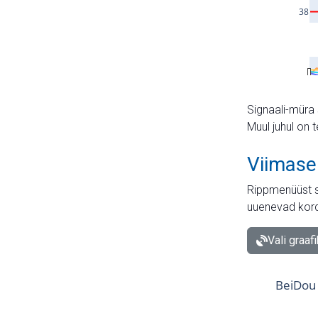
Signaali-müra 
Muul juhul on 
Viimase
Rippmenüüst s
uuenevad kord
Vali graaf
BeiDou 