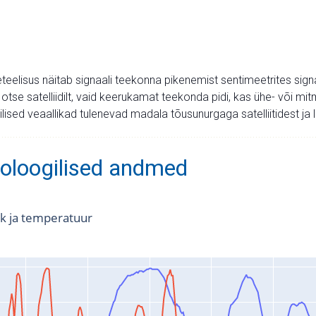
teelisus näitab signaali teekonna pikenemist sentimeetrites sign
 otse satelliidilt, vaid keerukamat teekonda pidi, kas ühe- või 
ilised veaallikad tulenevad madala tõusunurgaga satelliitidest j
oloogilised andmed
k ja temperatuur