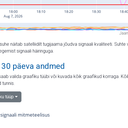
Jaam
suhe näitab satelliidilt tugijaama jõudva signaali kvaliteeti. Su
tegemist signaali häiringuga.
 30 päeva andmed
aab valida graafiku tüübi või kuvada kõik graafikud korraga. Kõ
 tunnis.
iku tüüp
signaali mitmeteelisus