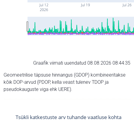
Jul 12
Jul 19
Jul 26
2026
Graafik viimati uuendatud 08.08.2026 08:44:35
Geomeetrilise täpsuse hinnangus (GDOP) kombineeritakse
kõik DOP-arvud (PDOP, kella veast tulenev TDOP ja
pseudokauguste viga ehk UERE).
Tsükli katkestuste arv tuhande vaatluse kohta