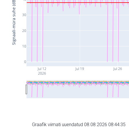
Signaali-müra suhe (dB)
30
20
10
0
Jul 12
Jul 19
Jul 26
2026
Graafik viimati uuendatud 08.08.2026 08:44:35