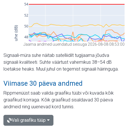
Jaama andmed uuendatud seisuga 2026-08-08 08:53:00
Signaali-müra suhe näitab satelliidilt tugijaama jõudva
signaali kvaliteeti. Suhte väärtust vahemikus 38–54 dB
loetakse heaks. Muul juhul on tegemist signaali häiringuga.
Viimase 30 päeva andmed
Rippmenüüst saab valida graafiku tüübi või kuvada kõik
graafikud korraga. Kõik graafikud sisaldavad 30 päeva
andmeid ning uuenevad kord tunnis.
Vali graafiku tüüp