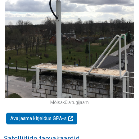
Mõisaküla tugijaam
Ava jaama kirjeldus GPA-s
Satelliitide taevakaardid