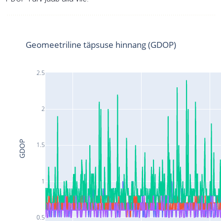
Geomeetriline täpsuse hinnang (GDOP)
2.5
2
GDOP
1.5
1
0.5