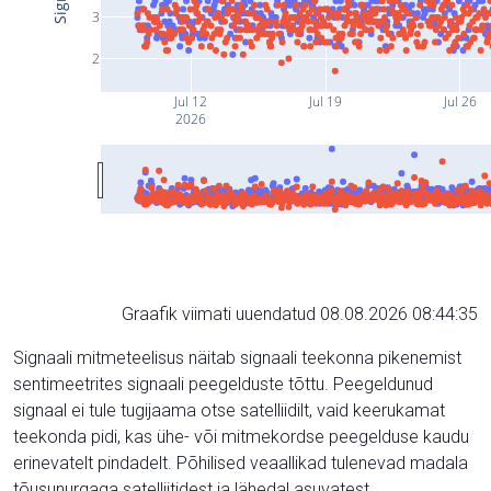
3
2
Jul 12
Jul 19
Jul 26
2026
Graafik viimati uuendatud 08.08.2026 08:44:35
Signaali mitmeteelisus näitab signaali teekonna pikenemist
sentimeetrites signaali peegelduste tõttu. Peegeldunud
signaal ei tule tugijaama otse satelliidilt, vaid keerukamat
teekonda pidi, kas ühe- või mitmekordse peegelduse kaudu
erinevatelt pindadelt. Põhilised veaallikad tulenevad madala
tõusunurgaga satelliitidest ja lähedal asuvatest