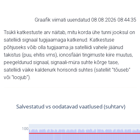
Graafik viimati uuendatud 08.08.2026 08:44:35
Tsükli katkestuste arv näitab, mitu korda ühe tunni jooksul on
satelliidi signaal tugijaamaga katkenud. Katkestuse
põhjuseks võib olla tugijaama ja satelliidi vahele jäänud
takistus (puu, ehitis vms), ionosfääri tingimuste kiire muutus,
peegeldunud signaal, signaali-müra suhte kõrge tase,
satelliidi väike kaldenurk horisondi suhtes (satelliit "tõuseb"
või "loojub").
Salvestatud vs oodatavad vaatlused (suhtarv)
100