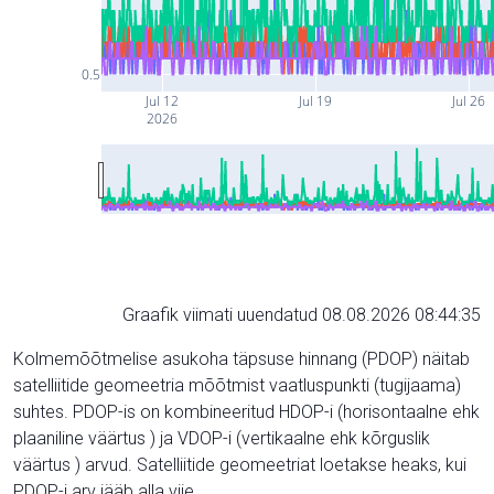
0.5
Jul 12
Jul 19
Jul 26
2026
Graafik viimati uuendatud 08.08.2026 08:44:35
Kolmemõõtmelise asukoha täpsuse hinnang (PDOP) näitab
satelliitide geomeetria mõõtmist vaatluspunkti (tugijaama)
suhtes. PDOP-is on kombineeritud HDOP-i (horisontaalne ehk
plaaniline väärtus ) ja VDOP-i (vertikaalne ehk kõrguslik
väärtus ) arvud. Satelliitide geomeetriat loetakse heaks, kui
PDOP-i arv jääb alla viie.