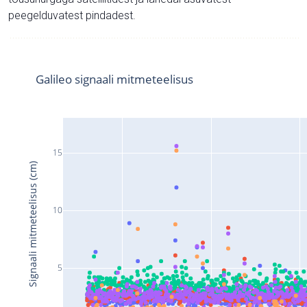
peegelduvatest pindadest.
Galileo signaali mitmeteelisus
15
Signaali mitmeteelisus (cm)
10
5