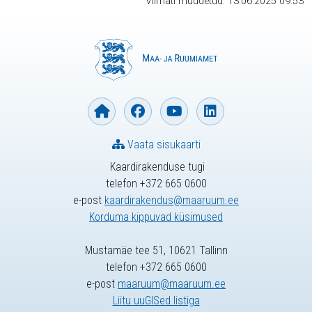
Viimati muudetud: 13.06.2025 09:53
Vaata sisukaarti
Kaardirakenduse tugi
telefon +372 665 0600
e-post
kaardirakendus@maaruum.ee
Korduma kippuvad küsimused
Mustamäe tee 51, 10621 Tallinn
telefon +372 665 0600
e-post
maaruum@maaruum.ee
Liitu uuGISed listiga