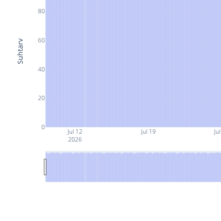
80
60
Suhtarv
40
20
0
Jul 12
Jul 19
Ju
2026