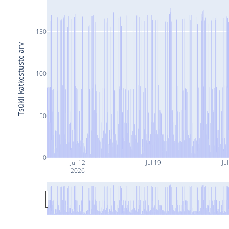
150
Tsükli katkestuste arv
100
50
0
Jul 12
Jul 19
Ju
2026