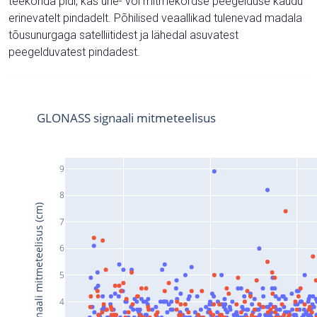
teekonda pidi, kas ühe- või mitmekordse peegelduse kaudu
erinevatelt pindadelt. Põhilised veaallikad tulenevad madala
tõusunurgaga satelliitidest ja lähedal asuvatest
peegelduvatest pindadest.
GLONASS signaali mitmeteelisus
9
8
Signaali mitmeteelisus (cm)
7
6
5
4