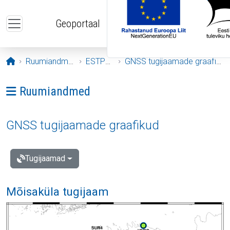
Liigu edasi põhisisu juurde
Geoportaal
Avaleht
Ruumiandmed
ESTPOS
GNSS tugijaamade graafikud
Ava menüü: Ruumiandmed
Ruumiandmed
GNSS tugijaamade graafikud
Tugijaamad
Mõisaküla tugijaam