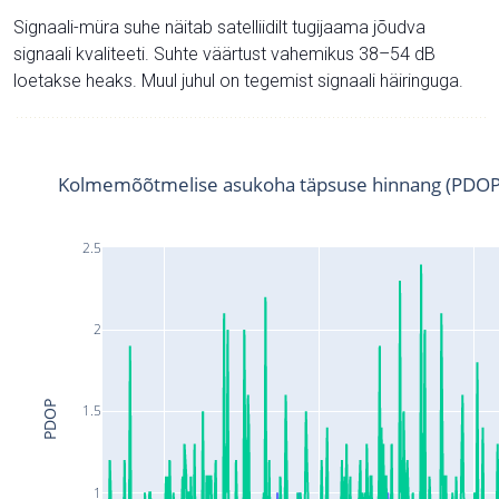
Signaali-müra suhe näitab satelliidilt tugijaama jõudva
signaali kvaliteeti. Suhte väärtust vahemikus 38–54 dB
loetakse heaks. Muul juhul on tegemist signaali häiringuga.
Kolmemõõtmelise asukoha täpsuse hinnang (PDOP
2.5
2
PDOP
1.5
1