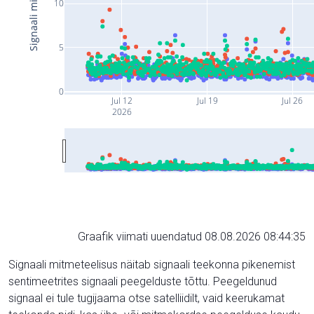
10
5
0
Jul 12
Jul 19
Jul 26
2026
Graafik viimati uuendatud 08.08.2026 08:44:35
Signaali mitmeteelisus näitab signaali teekonna pikenemist
sentimeetrites signaali peegelduste tõttu. Peegeldunud
signaal ei tule tugijaama otse satelliidilt, vaid keerukamat