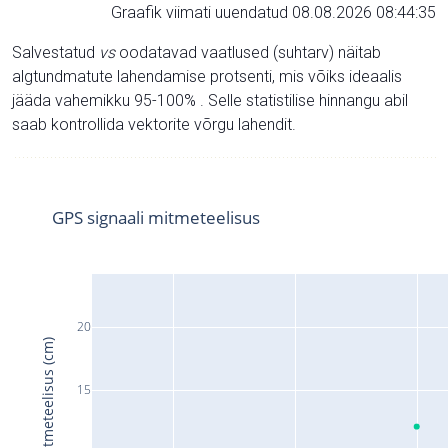
Graafik viimati uuendatud 08.08.2026 08:44:35
Salvestatud
vs
oodatavad vaatlused (suhtarv) näitab
algtundmatute lahendamise protsenti, mis võiks ideaalis
jääda vahemikku 95-100% . Selle statistilise hinnangu abil
saab kontrollida vektorite võrgu lahendit.
GPS signaali mitmeteelisus
20
Signaali mitmeteelisus (cm)
15