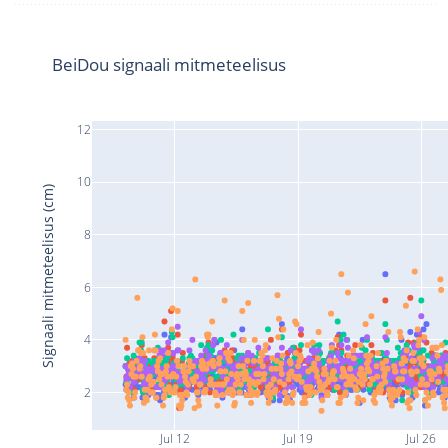
BeiDou signaali mitmeteelisus
12
10
Signaali mitmeteelisus (cm)
8
6
4
2
Jul 12
Jul 19
Jul 26