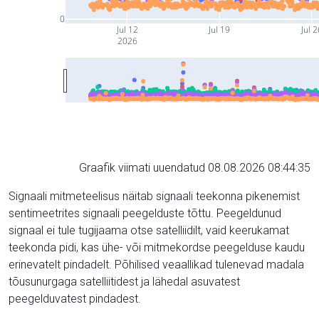
0
Jul 12
Jul 19
Jul 2
2026
Graafik viimati uuendatud 08.08.2026 08:44:35
Signaali mitmeteelisus näitab signaali teekonna pikenemist
sentimeetrites signaali peegelduste tõttu. Peegeldunud
signaal ei tule tugijaama otse satelliidilt, vaid keerukamat
teekonda pidi, kas ühe- või mitmekordse peegelduse kaudu
erinevatelt pindadelt. Põhilised veaallikad tulenevad madala
tõusunurgaga satelliitidest ja lähedal asuvatest
peegelduvatest pindadest.