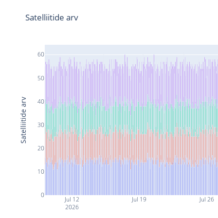
Satelliitide arv
60
50
Satelliitide arv
40
30
20
10
0
Jul 12
Jul 19
Jul 26
2026