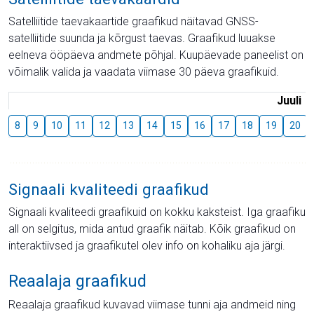
Satelliitide taevakaartide graafikud näitavad GNSS-
satelliitide suunda ja kõrgust taevas. Graafikud luuakse
eelneva ööpäeva andmete põhjal. Kuupäevade paneelist on
võimalik valida ja vaadata viimase 30 päeva graafikuid.
Juuli
8
9
10
11
12
13
14
15
16
17
18
19
20
Signaali kvaliteedi graafikud
Signaali kvaliteedi graafikuid on kokku kaksteist. Iga graafiku
all on selgitus, mida antud graafik näitab. Kõik graafikud on
interaktiivsed ja graafikutel olev info on kohaliku aja järgi.
Reaalaja graafikud
Reaalaja graafikud kuvavad viimase tunni aja andmeid ning