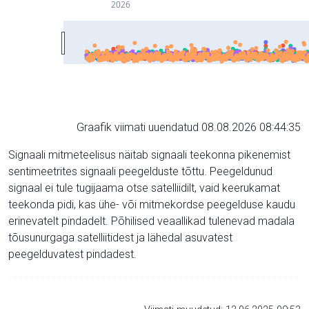
2026
Graafik viimati uuendatud 08.08.2026 08:44:35
Signaali mitmeteelisus näitab signaali teekonna pikenemist
sentimeetrites signaali peegelduste tõttu. Peegeldunud
signaal ei tule tugijaama otse satelliidilt, vaid keerukamat
teekonda pidi, kas ühe- või mitmekordse peegelduse kaudu
erinevatelt pindadelt. Põhilised veaallikad tulenevad madala
tõusunurgaga satelliitidest ja lähedal asuvatest
peegelduvatest pindadest.